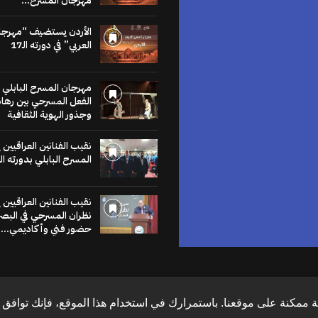
مهرجان المسرح...
للنشر في
موقع
الأردن يستضيف “مهرجا
العربي” في دورته الـ17
الخشبة
مهرجان المسرح البابلي 
عنا يساهم في نشر
الفعل المسرحي بين رهان
لاخبار والمقالات
وجذور الهوية الثقافية
متابعات والنصوص
وعروض الكتب
نقيب الفنانين العراقيين
مراجعات والحوارات
المسرح البابلي بدورته ال
اضغط هنا
نقيب الفنانين العراقيين
نظران المسرحي في البص
حضور فني وأكاديمي...
 ممكنة على موقعنا. باستمرارك في استخدام هذا الموقع، فإنك توافق ع