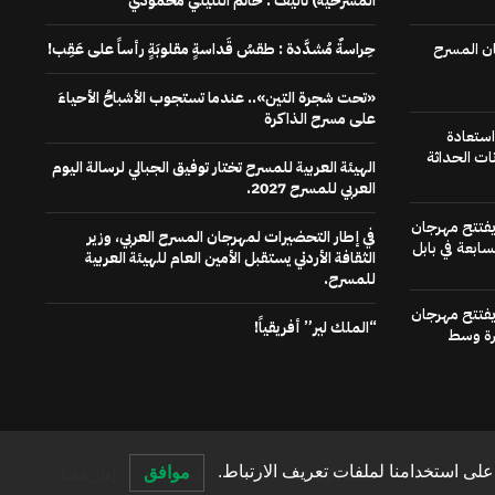
المسرحية) تاليف : حاتم التليلي محمودي
ن المسرح
حِراسةٌ مُشدَّدة : طقسُ قَداسةٍ مقلوبَةٍ رأساً على عَقِب!
«تحت شجرة التين».. عندما تستجوب الأشباحُ الأحياءَ
على مسرح الذاكرة
استعادة
ات الحداثة
الهيئة العربية للمسرح تختار توفيق الجبالي لرسالة اليوم
العربي للمسرح 2027.
 يفتتح مهرجان
في إطار التحضيرات لمهرجان المسرح العربي، وزير
سابعة في بابل
الثقافة الأردني يستقبل الأمين العام للهيئة العربية
للمسرح.
 يفتتح مهرجان
“الملك لير” أفريقياً!
رة وسط
لى استخدامنا لملفات تعريف الارتباط.
موافق
الصفحة الرئيسية
عنا
اتصل بنا
إعلن معنا