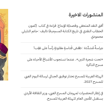
المنشورات الاخيرة
أفق النقد المتخفي وقصديّة الإبداع: قراءة في كتاب (كمون
الخطاب النقدي في تاريخ الكتابة المسرحية) تاليف : حاتم التليلي
محمودي
حِراسةٌ مُشدَّدة : طقسُ قَداسةٍ مقلوبَةٍ رأساً على عَقِب!
«تحت شجرة التين».. عندما تستجوب الأشباحُ الأحياءَ على
مسرح الذاكرة
الهيئة العربية للمسرح تختار توفيق الجبالي لرسالة اليوم العربي
للمسرح 2027.
في إطار التحضيرات لمهرجان المسرح العربي، وزير الثقافة الأردني
يستقبل الأمين العام للهيئة العربية للمسرح.