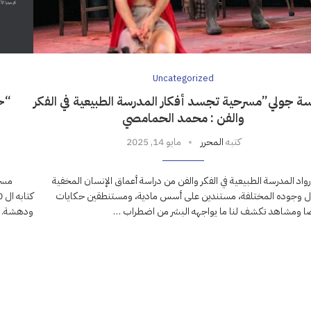
Uncategorized
سة جولي”مسرحية تجسد أفكار المدرسة الطبيعية في الفكر
“ح
والفن : محمد الحمامصي
كتبه
المحرر
مايو 14, 2025
واد المدرسة الطبيعية في الفكر والفن من دراسة أعماق الإنسان المخفية
مسرحيات 
 وجوده المختلفة، مستندين على أسس مادية، ومستنطقين حكايات
ومشاهد تكشف لنا ما يواجهه البشر من اضطراب …
ودهشة. -