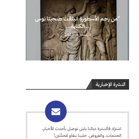
“من رحم الأسطورة انبثقت طنجيتا نوس
.. الكتابة...
ديسمبر 6, 2025
النشرة الإخبارية
اشترك فالنشرة ديالنا باش توصل بأحدث الأخبار،
الخدمات، والعروض. خلينا نبقاو مُحدّثين!