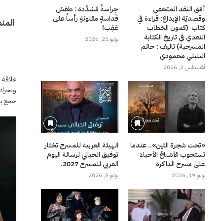
أفق النقد المتخفي
حِراسةٌ مُشدَّدة : طقسُ
وقصديّة الإبداع: قراءة في
قَداسةٍ مقلوبَةٍ رأساً على
المنظ
كتاب (كمون الخطاب
عَقِب!
النقدي في تاريخ الكتابة
يوليو 21, 2026
المسرحية) تاليف : حاتم
التليلي محمودي
أغسطس 3, 2026
علاقة 
ويحرك 
جمع بي
«تحت شجرة التين».. عندما
الهيئة العربية للمسرح تختار
تستجوب الأشباحُ الأحياءَ
توفيق الجبالي لرسالة اليوم
على مسرح الذاكرة
العربي للمسرح 2027.
يوليو 19, 2026
يوليو 8, 2026