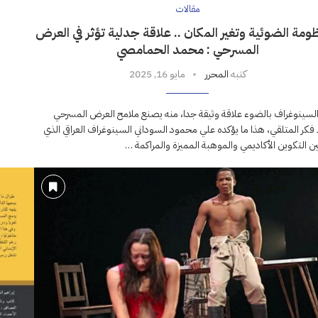
مقالات
ومة الضوئية وتغير المكان .. علاقة جدلية تؤثر في العرض
المسرحي : محمد الحمامصي
كتبه
المحرر
مايو 16, 2025
السينوغراف بالضوء علاقة وثيقة جدا، منه يصنع ملامح العرض المسرحي
فكر المتلقي، هذا ما يؤكده علي محمود السوداني السينوغراف العراقي الذي
ن التكوين الأكاديمي والموهبة المميزة والمراكمة …