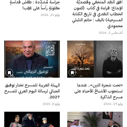
أفق النقد المتخفي وقصديّة
حِراسةٌ مُشدَّدة : طقسُ قَداسةٍ
الإبداع: قراءة في كتاب (كمون
مقلوبَةٍ رأساً على عَقِب!
الخطاب النقدي في تاريخ الكتابة
يوليو 21, 2026
المسرحية) تاليف : حاتم التليلي
محمودي
أغسطس 3, 2026
«تحت شجرة التين».. عندما
الهيئة العربية للمسرح تختار توفيق
تستجوب الأشباحُ الأحياءَ على
الجبالي لرسالة اليوم العربي للمسرح
مسرح الذاكرة
2027.
يوليو 19, 2026
يوليو 8, 2026