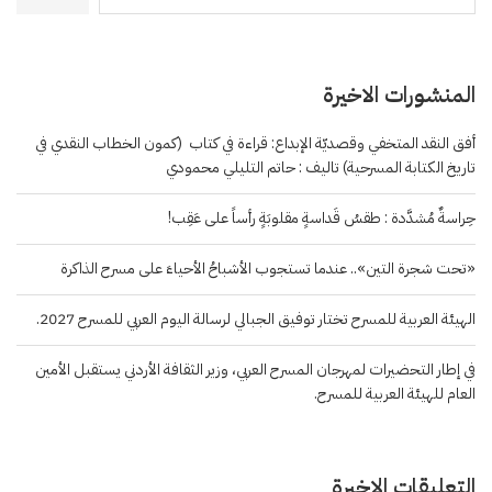
المنشورات الاخيرة
أفق النقد المتخفي وقصديّة الإبداع: قراءة في كتاب (كمون الخطاب النقدي في
تاريخ الكتابة المسرحية) تاليف : حاتم التليلي محمودي
حِراسةٌ مُشدَّدة : طقسُ قَداسةٍ مقلوبَةٍ رأساً على عَقِب!
«تحت شجرة التين».. عندما تستجوب الأشباحُ الأحياءَ على مسرح الذاكرة
الهيئة العربية للمسرح تختار توفيق الجبالي لرسالة اليوم العربي للمسرح 2027.
في إطار التحضيرات لمهرجان المسرح العربي، وزير الثقافة الأردني يستقبل الأمين
العام للهيئة العربية للمسرح.
التعليقات الاخيرة