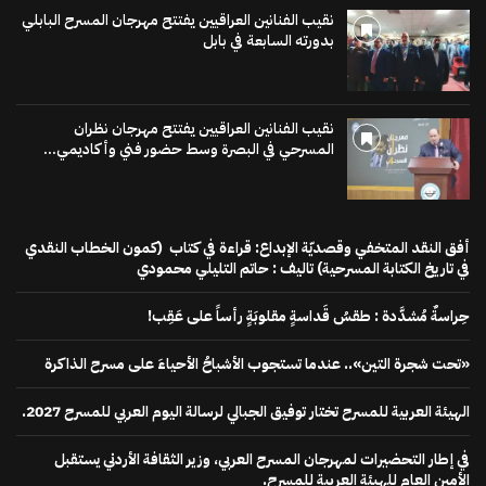
نقيب الفنانين العراقيين يفتتح مهرجان المسرح البابلي
بدورته السابعة في بابل
نقيب الفنانين العراقيين يفتتح مهرجان نظران
المسرحي في البصرة وسط حضور فني وأكاديمي...
أفق النقد المتخفي وقصديّة الإبداع: قراءة في كتاب (كمون الخطاب النقدي
في تاريخ الكتابة المسرحية) تاليف : حاتم التليلي محمودي
حِراسةٌ مُشدَّدة : طقسُ قَداسةٍ مقلوبَةٍ رأساً على عَقِب!
«تحت شجرة التين».. عندما تستجوب الأشباحُ الأحياءَ على مسرح الذاكرة
الهيئة العربية للمسرح تختار توفيق الجبالي لرسالة اليوم العربي للمسرح 2027.
في إطار التحضيرات لمهرجان المسرح العربي، وزير الثقافة الأردني يستقبل
الأمين العام للهيئة العربية للمسرح.