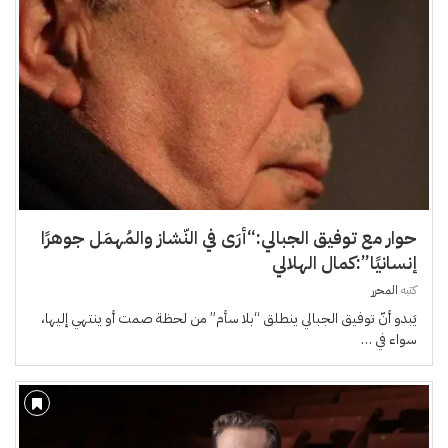
حوار مع توفيق الجبالي:“أرَى في النّشاز والمُهمَل جوهرًا
إنسانيًا”:كمال الهلالي
كتبه
المحرر
يَبدو أنّ توفيق الجبالي ينطلق “بلا سأم” من لحظة صمت أو ينتهي إليها،
سواء في …