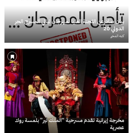
بيان صادرعن اللجنة العليا لمهرجان ليالي المسرح الحر
الدولي 20
كتبه
المحرر
مخرجة إيرانية تقدم مسرحية “الملك لير” بلمسة روك
عصرية