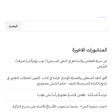
البحث
البحث
المنشورات الاخيرة
عن سريةِ العطشِ والتشاطرِ في النصِ المسرحيِّ ( ثوب وإمرأتان) لميرفتْ
الخُزاعي
أفق النقد المتخفي وقصديّة الإبداع: قراءة في كتاب (كمون الخطاب النقدي في
تاريخ الكتابة المسرحية) تاليف : حاتم التليلي محمودي
حِراسةٌ مُشدَّدة : طقسُ قَداسةٍ مقلوبَةٍ رأساً على عَقِب!
«تحت شجرة التين».. عندما تستجوب الأشباحُ الأحياءَ على مسرح الذاكرة