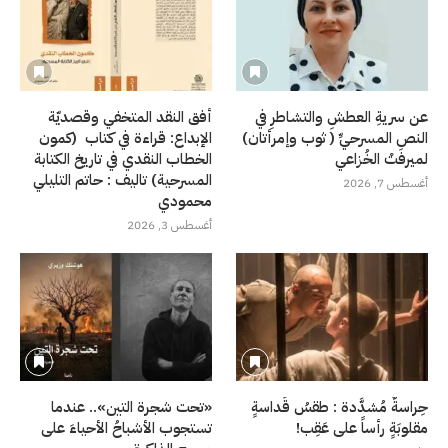
عن سريةِ العطشِ والتشاطرِ في
أفق النقد المتخفي وقصديّة
النصِ المسرحيِّ ( ثوب وإمرأتان)
الإبداع: قراءة في كتاب (كمون
لميرفتْ الخُزاعي
الخطاب النقدي في تاريخ الكتابة
المسرحية) تاليف : حاتم التليلي
أغسطس 7, 2026
محمودي
أغسطس 3, 2026
حِراسةٌ مُشدَّدة : طقسُ قَداسةٍ
«تحت شجرة التين».. عندما
مقلوبَةٍ رأساً على عَقِب!
تستجوب الأشباحُ الأحياءَ على