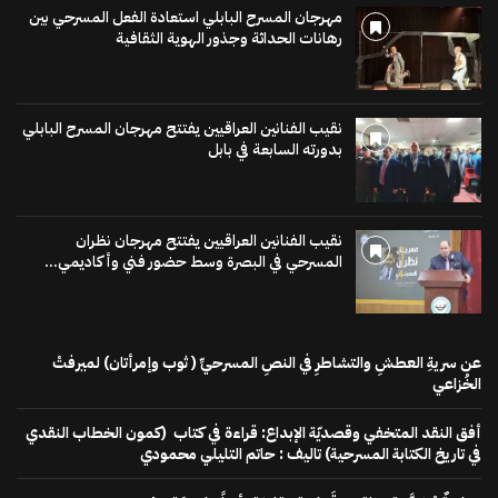
مهرجان المسرح البابلي استعادة الفعل المسرحي بين
رهانات الحداثة وجذور الهوية الثقافية
نقيب الفنانين العراقيين يفتتح مهرجان المسرح البابلي
بدورته السابعة في بابل
نقيب الفنانين العراقيين يفتتح مهرجان نظران
المسرحي في البصرة وسط حضور فني وأكاديمي...
عن سريةِ العطشِ والتشاطرِ في النصِ المسرحيِّ ( ثوب وإمرأتان) لميرفتْ
الخُزاعي
أفق النقد المتخفي وقصديّة الإبداع: قراءة في كتاب (كمون الخطاب النقدي
في تاريخ الكتابة المسرحية) تاليف : حاتم التليلي محمودي