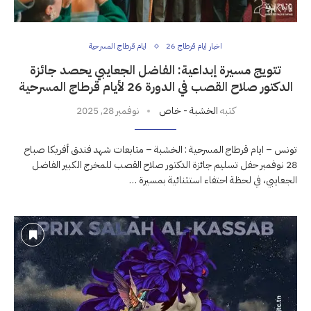
اخبار ايام قرطاج 26
ايام قرطاج المسرحية
تتويج مسيرة إبداعية: الفاضل الجعايبي يحصد جائزة
الدكتور صلاح القصب في الدورة 26 لأيام قرطاج المسرحية
كتبه
الخشبة - خاص
نوفمبر 28, 2025
تونس – ايام قرطاج المسرحية : الخشبة – متابعات شهد فندق أفريكا صباح
28 نوفمبر حفل تسليم جائزة الدكتور صلاح القصب للمخرج الكبير الفاضل
الجعايبي، في لحظة احتفاء استثنائية بمسيرة …