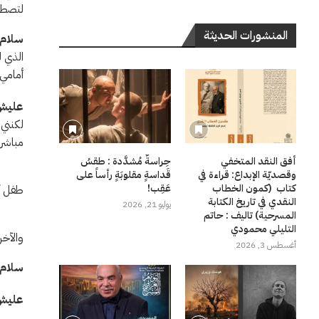
لتصطاد
المنشورات الحديثة
سلا
الذي ل
أمامي،
علي
لكنني
مباشر
أفق النقد المتخفي
حِراسةٌ مُشدَّدة : طقسُ
حسنًا
وقصديّة الإبداع: قراءة في
قَداسةٍ مقلوبَةٍ رأساً على
كتاب (كمون الخطاب
عَقِب!
طفل آخ
النقدي في تاريخ الكتابة
يوليو 21, 2026
المسرحية) تاليف : حاتم
التليلي محمودي
والآخر
أغسطس 3, 2026
سل
عل