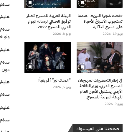
سل
«تحت شجرة التين».. عندما
الهيئة العربية للمسرح تختار
علي
تستجوب الأشباحُ الأحياءَ
توفيق الجبالي لرسالة اليوم
على مسرح الذاكرة
العربي للمسرح 2027.
سلا
يوليو 19, 2026
يوليو 8, 2026
ولو خي
علي
سلا
دون ال
في إطار التحضيرات لمهرجان
“الملك لير” أفريقياً!
علي
المسرح العربي، وزير الثقافة
يونيو 5, 2026
الأردني يستقبل الأمين العام
سلا
للهيئة العربية للمسرح.
يونيو 9, 2026
علي
سلا
صفحتنا على الفيسبوك