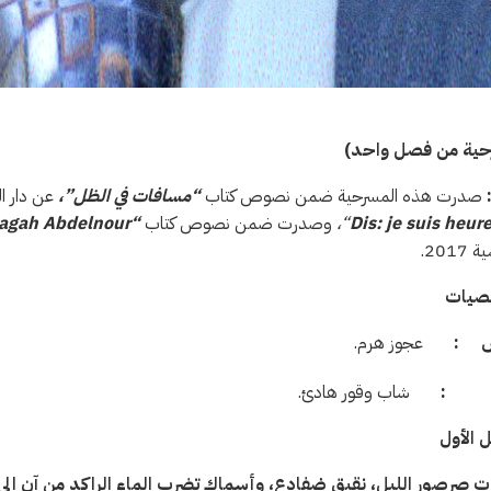
حية من فصل واحد)
:
صدرت هذه المسرحية ضمن نصوص كتاب
“مسافات في الظل”،
عن دار التلاقي للكت
Dis: je suis heur
“،
وصدرت ضمن نصوص كتاب
“
Nagah Abdelnour
2017.
صيات
ش
:
عجوز هرم.
:
شاب وقور هادئ.
 الأول
 صرصور الليل، نقيق ضفادع، وأسماك تضرب الماء الراكد من آنٍ إلى 