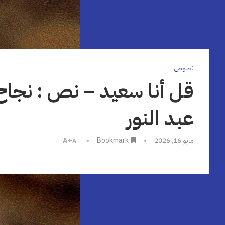
نصوص
قل أنا سعيد – نص : نجاح
عبد النور
مايو 16, 2026
Bookmark
A+
A-