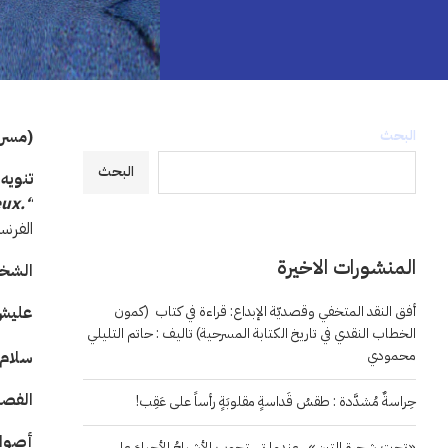
البحث
(مسر
البحث
تنويه
eux
“.
الفرنسية 
المنشورات الاخيرة
الشخ
أفق النقد المتخفي وقصديّة الإبداع: قراءة في كتاب (كمون
علي
الخطاب النقدي في تاريخ الكتابة المسرحية) تاليف : حاتم التليلي
محمودي
سلام
الفصل
حِراسةٌ مُشدَّدة : طقسُ قَداسةٍ مقلوبَةٍ رأساً على عَقِب!
أصوات
«تحت شجرة التين».. عندما تستجوب الأشباحُ الأحياءَ على