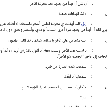
ام :
أن تقرر أن تبدأ من جديد بعد معرفة الآخر.
ش :
دائمًا البدايات صعبة.
م :
إنني
كلما أوغلت في معرفة الناس، أشعر بالسخف. لا أظنك على ج
رني الله أن أبدأ من جديد مرة أخرى، فسأبدأ وحدي، وأستمر وحدي دون الحاج
ش :
أنت متحامل على الآخر يا سلام، هناك دائمًا أناس طيبون.
م :
أنا لست ضد الآخر، ولست معه. أنا أقول لك: إنني أريد أن أبدأ و
حاجة إلى الآخر. “الجحيم هو الآخر”.
ش :
سمعت هذه العبارة من قبل.
م :
سمعتها أنا أيضًا.
ش :
لا أظن أنه بعيد عن الجحيم، هو في البؤرة نفسها.
م :
من؟