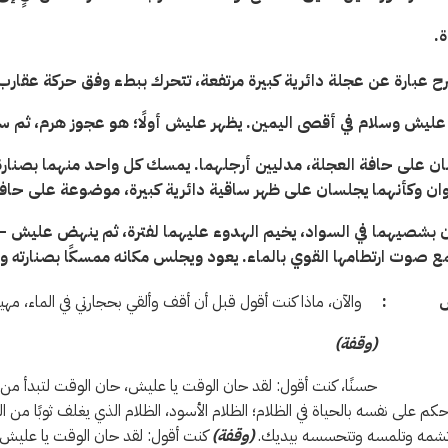
.
ح عبارة عن عجلة دائرية كبيرة مرتفعة، تتحرك ببطء وفق حركة عقارب
عليش وسلام في أقصى اليمين. يظهر عليش أولًا؛ هو عجوز هرم، ثم 
ن على حافة العجلة، مدليين أرجلهما. يمسك كل واحد منهما بصنارة
وان
وكأنهما يجلسان على ظهر ساقية دائرية كبيرة، موضوعة على حافة 
ن بشصيهما في السواد
،
يخيم الهدوء عليهما لفترة، ثم ينهض عليش – ب
ع صوت ارتطامها القوي بالماء. يعود ويجلس مكانه ممسكًا بصنارته ومركِّ
يش :
والآن، ماذا كنت أقول قبل أن أقف وألقي بحجارتي في الماء، مهيجًا
(وقفة)
حسنًا، كنت أقول: لقد حان الوقت يا عليش، حان الوقت لتبدأ من
 حكم على نفسه بالحياة في الظلام؛ الظلام الأسود، الظلام الذي يغلف ثوبًا من ال
تشمه وتلمسه وتتحسسه بيديك.
(وقفة)
كنت أقول: لقد حان الوقت يا عليش ل