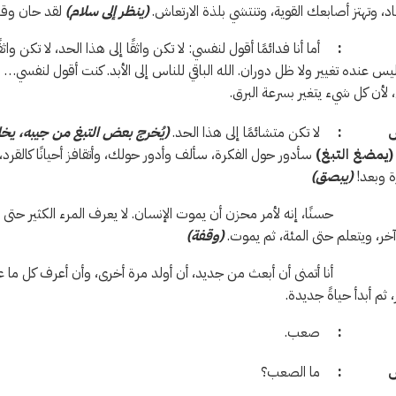
، وتهتز أصابعك القوية، وتنتشي بلذة الارتعاش.
(ينظر إلى سلام)
لقد حان وقت
م :
أما أنا فدائمًا أقول لنفسي: لا تكن واثقًا إلى هذا الحد، لا تكن واثقًا
يس عنده تغيير ولا ظل دوران. الله الباقي للناس إلى الأبد. كنت أقول لنف
 لأن كل شيء يتغير بسرعة البرق.
ش :
لا تكن متشائمًا إلى هذا الحد.
(يُخرج بعض التبغ من جيبه، يخل
(يمضغ التبغ)
سأدور حول الفكرة، سألف وأدور حولك، وأتقافز أحيانًا كالقر
ة وبعد!
(يبصق)
، إنه لأمر محزن أن يموت الإنسان. لا يعرف المرء الكثير حتى يموت. ي
ر، ويتعلم حتى المئة، ثم يموت.
(وقفة)
أنا أتمنى أن أبعث من جديد، أن أولد مرة أخرى، وأن أعرف كل ما ع
، ثم أبدأ حياةً جديدة.
ام :
صعب.
يش :
ما الصعب؟