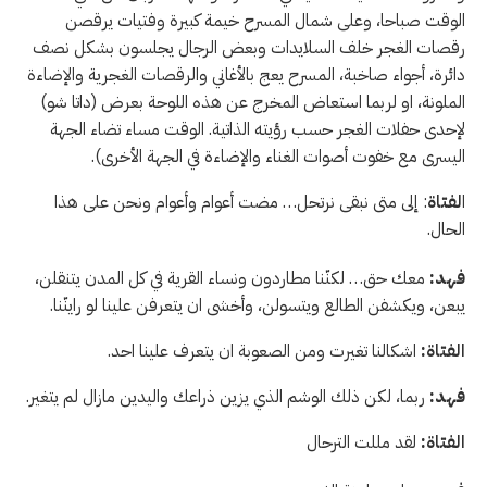
الوقت صباحا، وعلى شمال المسرح خيمة كبيرة وفتيات يرقصن
رقصات الغجر خلف السلايدات وبعض الرجال يجلسون بشكل نصف
دائرة، أجواء صاخبة، المسرح يعج بالأغاني والرقصات الغجرية والإضاءة
الملونة، او لربما استعاض المخرج عن هذه اللوحة بعرض (داتا شو)
لإحدى حفلات الغجر حسب رؤيته الذاتية. الوقت مساء تضاء الجهة
اليسرى مع خفوت أصوات الغناء والإضاءة في الجهة الأخرى).
ا
لفتاة
: إلى متى نبقى نرتحل… مضت أعوام وأعوام ونحن على هذا
الحال.
فهد:
معك حق… لكنّنا مطاردون ونساء القرية في كل المدن يتنقلن،
يبعن، ويكشفن الطالع ويتسولن، وأخشى ان يتعرفن علينا لو راينّنا.
الفتاة:
اشكالنا تغيرت ومن الصعوبة ان يتعرف علينا احد.
فهد:
ربما، لكن ذلك الوشم الذي يزين ذراعك واليدين مازال لم يتغير.
الفتاة:
لقد مللت الترحال