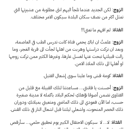
الزوج
: لكن الجديد عندما تلجأ اليهم انثى مطلوبة من عشيرتها التي
تمثل اكثر من نصف سكان البلدة سيكون الامر مختلف.
الفتاة
: لم افهم ما تعني!!!
الزوج
: علمتُ ان اباكِ يحمي فتاة كانت تدرس الطب في العاصمة،
وبعد ان تركت دراستها وهربت من اهلها لجأت الى قرية الغجر، وما
زالت قبيلتها تبحث عنها لغسل عارها، وغيرها الكثير ممن تركت زوجها
او أهلها الى ذلك الملاذ الامن.
الفتاة
: كومة قش وما علينا سوى إشعال الفتيل.
الزوج
: أحسنت يا فاتنتي… مساعدتنا لتلك القبيلة مع قليل من
الفتاوى تضمن أصواتا تؤهلكِ لحكم البلاد باكمله لا مدينة صغيرة
حسب، اما الآن فعودي الى ذلك الماضي ومتعيني بميلانكِ ودوران
ذلك الخصر المنحوت، واشعلي ليلتنا قبل اشعال النار في ذلك القش.
الفتاة
: لا… لا سيكون الاحتفال الكبير يوم تحقيق حلمي… سأرقص