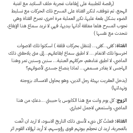
(رقصة للطبيبة على إيقاعات غجرية خلف السلايد مع اغنية
الهجع، ثم تتوقف، لتكرر الفتاة على المسرح تلك الحركات مع تسليط
الضوء بشكل بقعة عليها، تكرر العملية مرة اخرى، تصرخ الفتاة وهي
تجوب المسرح هلعا مغلقة أذانها بيديها، فهي لا تريد سماع هذا الإيقاع،
تتحدث مع نفسها )
الفتاة:
كفى…كفى… (تتنقل بحركات قلقة ) اسكتوا تلك الاصوات
اخرسوا تلك الانغام … لا اطيق سماع ايقاعاتهم…إلى متى يلاحقني ذلك
الماضي، لا اطيق غناءهم، حركاتهم العبثية… سنين وسنين تمر وهذا
الهاجس لا يغادر مسمعي… لماذا ينصاع جسدي لأصواتهم؟
(يدخل العفريت بهيئة رجل الدين، وهو يحاول الامساك بزوجته
وتهدئتها)
الزوج
: كل يوم وانت مع هذا الكابوس يا حبيبتي …دعكِ من هذا
الماضي، واستمعي لاجمل اخباري.
الفتاة:
فعلتُ كل شيء لأنسى ذلك التاريخ الاسود، لا اريد ان انُعت
بالغجرية، اريد ان تحطِم بيوتهم فوق رؤوسهم، لا أريد لهؤلاء القوم اثر