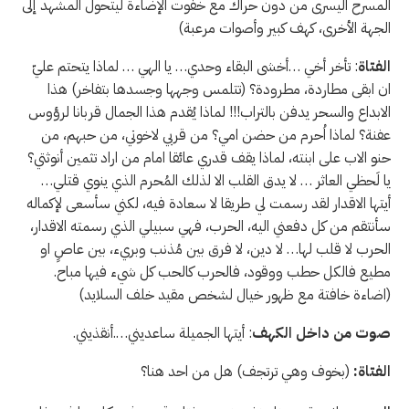
المسرح اليسرى من دون حراك مع خفوت الإضاءة ليتحول المشهد إلى
الجهة الأخرى، كهف كبير وأصوات مرعبة)
الفتاة
: تأخر أخي …أخشى البقاء وحدي… يا الهي … لماذا يتحتم عليّ
ان ابقى مطاردة، مطرودة؟ (تتلمس وجهها وجسدها بتفاخر) هذا
الابداع والسحر يدفن بالتراب!!! لماذا يُقدم هذا الجمال قربانا لرؤوس
عفنة؟ لماذا اُحرم من حضن امي؟ من قربي لاخوتي، من حبهم، من
حنو الاب على ابنته، لماذا يقف قدري عائقا امام من اراد تثمين أنوثتي؟
يا لَحظي العاثر … لا يدق القلب الا لذلك المُحرم الذي ينوي قتلي…
أيتها الاقدار لقد رسمت لي طريقا لا سعادة فيه، لكني سأسعى لإكماله
سأنتقم من كل دفعني اليه، الحرب، فهي سبيلي الذي رسمته الاقدار،
الحرب لا قلب لها… لا دين، لا فرق بين مُذنب وبريء، بين عاصٍ او
مطيع فالكل حطب ووقود، فالحرب كالحب كل شيء فيها مباح.
(اضاءة خافتة مع ظهور خيال لشخص مقيد خلف السلايد)
صوت
من داخل الكهف
: أيتها الجميلة ساعديني….أنقذيني.
الفتاة:
(بخوف وهي ترتجف) هل من احد هنا؟