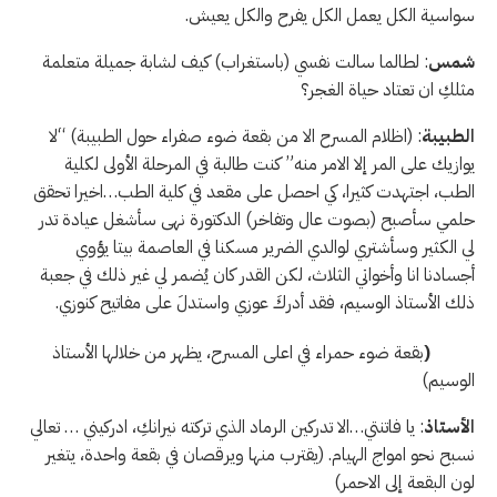
سواسية الكل يعمل الكل يفرح والكل يعيش.
شمس
: لطالما سالت نفسي (باستغراب) كيف لشابة جميلة متعلمة
مثلكِ ان تعتاد حياة الغجر؟
الطبيبة
: (اظلام المسرح الا من بقعة ضوء صفراء حول الطبيبة) “لا
يوازيك على المر إلا الامر منه” كنت طالبة في المرحلة الأولى لكلية
الطب، اجتهدت كثيرا، كي احصل على مقعد في كلية الطب…اخيرا تحقق
حلمي سأصبح (بصوت عال وتفاخر) الدكتورة نهى سأشغل عيادة تدر
لي الكثير وسأشتري لوالدي الضرير مسكنا في العاصمة بيتا يؤوي
أجسادنا انا وأخواتي الثلاث، لكن القدر كان يُضمر لي غير ذلك في جعبة
ذلك الأستاذ الوسيم، فقد أدركَ عوزي واستدلَ على مفاتيح كنوزي.
(
بقعة ضوء حمراء في اعلى المسرح، يظهر من خلالها الأستاذ
الوسيم)
الأستاذ
: يا فاتنتي…الا تدركين الرماد الذي تركته نيرانكِ، ادركيني … تعالي
نسبح نحو امواج الهيام. (يقترب منها ويرقصان في بقعة واحدة، يتغير
لون البقعة إلى الاحمر)