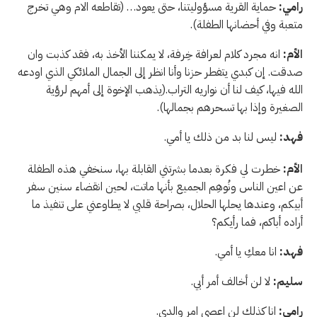
رامي:
حماية القرية مسؤوليتنا، حتى يعود… (تقاطعه الام وهي تخرج
متعبة وفي أحضانها الطفلة).
الأم:
انه مجرد كلام لعرافة خِرفة، لا يمكننا الأخذ به، فقد كذبت وان
صدقت. إن كبدي يتفطر حزنا وأنا انظر إلى الجمال الملائكي الذي اودعه
الله فيها، كيف لنا أن نواريه التراب.(يذهب الإخوة إلى أمهم لرؤية
الصغيرة وإذا بها تسحرهم بجمالها).
فهد:
ليس لنا بد من ذلك يا أمي.
الأم:
خطرت لي فكرة بعدما بشرتني القابلة بها، سنخفي هذه الطفلة
عن اعين الناس ونُوهِم الجميع بأنها ماتت، لحين انقضاء سنين سفر
أبيكم، وعندها يحلها الحلال، بصراحة قلبي لا يطاوعني على تنفيذ ما
أراده أباكم، فما رأيكم؟
فهد:
انا معكِ يا أمي.
سليم:
لا لن أخالف أمر أبي.
رامي:
انا كذلك لن اعصي امر والدي.