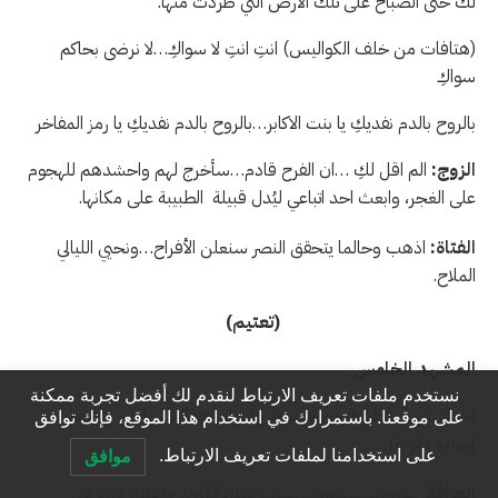
لك حتى الصباح على تلك الارض التي طُردت منها.
(هتافات من خلف الكواليس) انتِ انتِ لا سواكِ…لا نرضى بحاكم
سواكِ
بالروح بالدم نفديكِ يا بنت الاكابر…بالروح بالدم نفديكِ يا رمز المفاخر
الزوج:
الم اقل لكِ …ان الفرح قادم…سأخرج لهم واحشدهم للهجوم
على الغجر، وابعث احد اتباعي ليُدل قبيلة الطبيبة على مكانها.
الفتاة:
اذهب وحالما يتحقق النصر سنعلن الأفراح…ونحيي الليالي
الملاح.
(تعتيم)
المشهد الخامس
نستخدم ملفات تعريف الارتباط لنقدم لك أفضل تجربة ممكنة
(حفل عرس الطبيبة من مسعود وأجواء احتفالات واغاني ورقصات،
على موقعنا. باستمرارك في استخدام هذا الموقع، فإنك توافق
إضاءة ملونة)
على استخدامنا لملفات تعريف الارتباط.
موافق
العرافة
: ستعود…ستعود…سبب شقاء أبناءك واهلك فتاة من