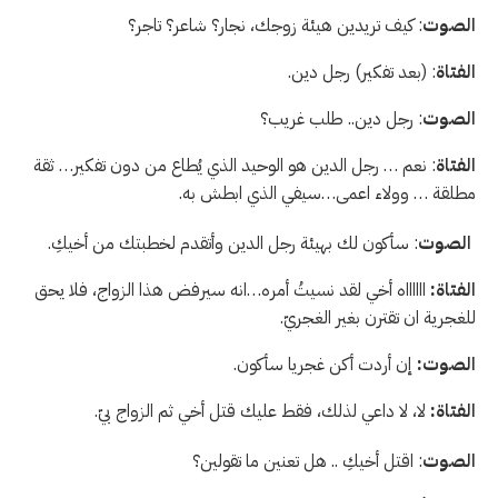
الصوت
: كيف تريدين هيئة زوجك، نجار؟ شاعر؟ تاجر؟
الفتاة
: (بعد تفكير) رجل دين.
الصوت
: رجل دين.. طلب غريب؟
الفتاة
: نعم … رجل الدين هو الوحيد الذي يُطاع من دون تفكير… ثقة
مطلقة … وولاء اعمى…سيفي الذي ابطش به.
الصوت
: سأكون لك بهيئة رجل الدين وأتقدم لخطبتك من أخيكِ.
الفتاة:
ااااااه أخي لقد نسيتُ أمره…انه سيرفض هذا الزواج، فلا يحق
للغجرية ان تقترن بغير الغجريّ.
الصوت:
إن أردت أكن غجريا سأكون.
الفتاة:
لا، لا داعي لذلك، فقط عليك قتل أخي ثم الزواج بيّ.
الصوت
: اقتل أخيكِ .. هل تعنين ما تقولين؟