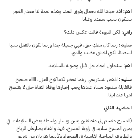
الام:
لقد حباها الله بجمال يفوق الحد، وهذه نعمة لنا معشر الغجر
ستكون سبب سعدنا وغنانا.
رامي:
لكن النبوءة قالت عكس ذلك؟
سليم:
ربما كان معكِ حق، فهي جميلة جدا وربما تكون بالفعل سببا
لسعدنا، لكني اخشى غضب والدي.
الام
: سنحاول ايجاد حل قبل وصوله بالسلامة.
سليم:
اذهبي لتستريحي ريثما نحظر لكما كوخ العزل، اااااه صحيح
فالقابلة ستعود مساء عندها يجب إخبارها بوفاة الفتاة حتى لا يفتضح
امرنا عند ابينا.
المشهد الثاني
(المسرح مقسم إلى منطقتين يمين ويسار بواسطة بعض السلايدات، في
يمين المسرح سلايد في زاوية المسرح، فهد والفتاة يصارعان الرياح
والظروف المناخية القاسية في الصحراء وكأنهما هاربان من شيء،