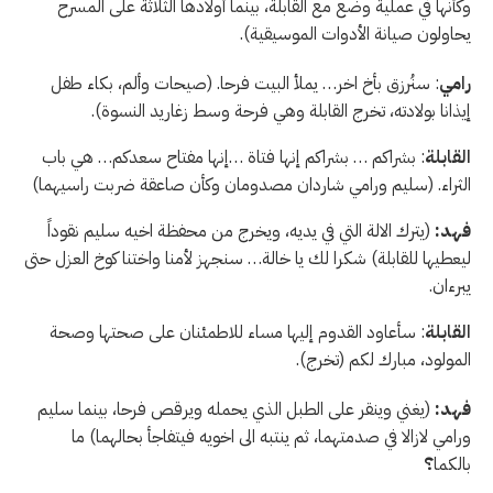
وكأنها في عملية وضع مع القابلة، بينما أولادها الثلاثة على المسرح
يحاولون صيانة الأدوات الموسيقية).
رامي
: سنُرزق بأخ اخر… يملأ البيت فرحا. (صيحات وألم، بكاء طفل
إيذانا بولادته، تخرج القابلة وهي فرحة وسط زغاريد النسوة).
القابلة
: بشراكم … بشراكم إنها فتاة …إنها مفتاح سعدكم… هي باب
الثراء. (سليم ورامي شاردان مصدومان وكأن صاعقة ضربت راسيهما)
فهد:
(يترك الالة التي في يديه، ويخرج من محفظة اخيه سليم نقوداً
ليعطيها للقابلة) شكرا لك يا خالة… سنجهز لأمنا واختنا كوخ العزل حتى
يبرءان.
القابلة
: سأعاود القدوم إليها مساء للاطمئنان على صحتها وصحة
المولود، مبارك لكم (تخرج).
فهد:
(يغني وينقر على الطبل الذي يحمله ويرقص فرحا، بينما سليم
ورامي لازالا في صدمتهما، ثم ينتبه الى اخويه فيتفاجأ بحالهما) ما
بالكما
؟