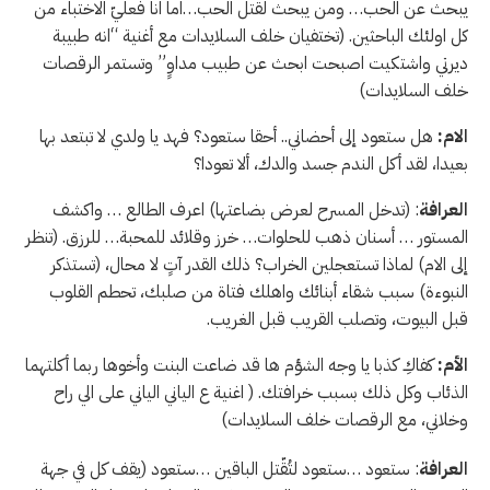
يبحث عن الحب… ومن يبحث لقتل الحب…اما انا فعليّ الاختباء من
كل اولئك الباحثين. (تختفيان خلف السلايدات مع أغنية “انه طبيبة
ديرتي واشتكيت اصبحت ابحث عن طبيب مداوٍ” وتستمر الرقصات
خلف السلايدات)
الام:
هل ستعود إلى أحضاني.. أحقا ستعود؟ فهد يا ولدي لا تبتعد بها
بعيدا، لقد أكل الندم جسد والدك، ألا تعودا؟
العرافة
: (تدخل المسرح لعرض بضاعتها) اعرف الطالع … واكشف
المستور … أسنان ذهب للحلوات… خرز وقلائد للمحبة… للرزق. (تنظر
إلى الام) لماذا تستعجلين الخراب؟ ذلك القدر آتٍ لا محال، (تستذكر
النبوءة) سبب شقاء أبنائك واهلك فتاة من صلبك، تحطم القلوب
قبل البيوت، وتصلب القريب قبل الغريب.
الأم:
كفاكِ كذبا يا وجه الشؤم ها قد ضاعت البنت وأخوها ربما أكلتهما
الذئاب وكل ذلك بسبب خرافتك. ( اغنية ع الياني الياني على الي راح
وخلاني، مع الرقصات خلف السلايدات)
العرافة
: ستعود …ستعود لتُقّتل الباقين …ستعود (يقف كل في جهة