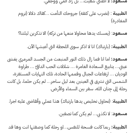
مسعود:
لا اظنني شفيت… بل زاد المي ووجعي.
الطبيبة
: (تضرب على كتفه) جروحك التأمت …كفاك دلالا (تروم
المغادرة)
مسعود
: (يمسك يدها محاولا منعها من تركه) الا تذكرين ليلتنا؟
الطبيبة:
(بارتباك) انا لا اذكر سوى اللحظة التي أعيشها الآن.
مسعود:
اما انا فما زال ذلك النور المنبعث من الجسد المرمري يغشى
عيني… ينابيع السعادة الغامرة … شلالات الحب الدافئ … طراوة
الوديان … ارتفاعات الجبال وقممها الحادة، تلك النهايات المستفزة،
الشمس التي تشرق في العينين بعد ليل ساحر… لم يكن حلما، بل كانت
رحلة إلى جِنان الله، سفر بين السماء والأرض.
الطبيبة
: (تحاول تخليص يدها بارتباك) هذا عملي وأتقاضى عليه اجرا.
مسعود
: لا تكذبي… لم يكن كما تصفين.
الطبيبة:
ربما كانت فسحة للنفس…او رحلة كما وصفتها انت وها قد