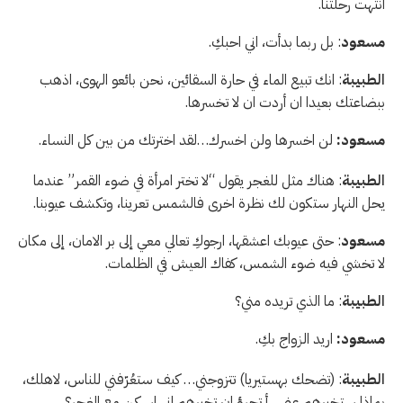
انتهت رحلتنا.
مسعود
: بل ربما بدأت، اني احبكِ.
الطبيبة
: انك تبيع الماء في حارة السقائين، نحن بائعو الهوى، اذهب
ببضاعتك بعيدا ان أردت ان لا تخسرها.
مسعود:
لن اخسرها ولن اخسرك…لقد اخترتك من بين كل النساء.
الطبيبة
: هناك مثل للغجر يقول “لا تختر امرأة في ضوء القمر” عندما
يحل النهار ستكون لك نظرة اخرى فالشمس تعرينا، وتكشف عيوبنا.
مسعود
: حتى عيوبك اعشقها، ارجوكِ تعالي معي إلى بر الامان، إلى مكان
لا تخشي فيه ضوء الشمس، كفاك العيش في الظلمات.
الطبيبة
: ما الذي تريده مني؟
مسعود:
اريد الزواج بكِ.
الطبيبة
: (تضحك بهستيريا) تتزوجني… كيف ستعُرّفني للناس، لاهلك،
بماذا ستخبرهم عني…أ تجرؤ ان تخبرهم اني اسكن مع الغجر؟