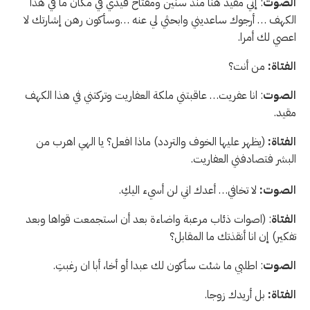
الصوت
: إني مقيد هنا منذ سنين ومفتاح قيدي في مكان ما في هذا
الكهف … أرجوك ساعديني وابحثي لي عنه …وسأكون رهن إشارتك لا
اعصي لك أمرا.
الفتاة:
من أنت؟
الصوت
: انا عفريت… عاقبتني ملكة العفاريت وتركتني في هذا الكهف
مقيد.
الفتاة:
(يظهر عليها الخوف والتردد) ماذا افعل؟ يا الهي اهرب من
البشر فتصادفني العفاريت.
الصوت:
لا تخافي… أعدك اني لن أسيء اليكِ.
الفتاة
: (اصوات ذئاب مرعبة واضاءة بعد أن استجمعت قواها وبعد
تفكير) إن انا أنقذتك ما المقابل؟
الصوت
: اطلبي ما شئت سأكون لك عبدا أو أخا، أبا ان رغبتِ.
الفتاة:
بل أريدك زوجا.