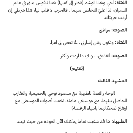
الفتاة:
أخي وهذا الوشم (تنظر إلى كفيها) هما ناقوس يدق في عالم
النسيان، لذا عليّ التخلص منهما…فالحرب لا قلب لها، هذا شرطي إن
أردت حريتك.
الصوت:
موافق
الفتاة:
وتكون رهن إشارتي …لا تعص لي امرا.
الصوت:
أنقذيني… ولكِ ما أردت وأكثر.
(تعتيم)
المشهد الثالث
(لوحة راقصة للطبيبة مع مسعود توحي بالحميمية والتقارب
الحاصل بينهما، مع موسيقى هادئة، تخفت أصوات الموسيقى مع
ارتفاع ضحكاتهما بانتهاء الرقصة)
الطبيبة
: ها قد شفيت تماما يمكنك الآن العودة من حيث اتيت.