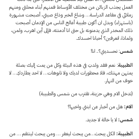
العمل يجذب الزبائن من مختلف الأوساط فمنهم أبناء محلتي ومنهم
زملائي في مقاعد الدراسة… وشاع الخبر وذاع صيتي، أصبحت مشهورة
(باستهزاء) وبدل ان أكون طبيبة أعالج الناس من الإدمان أصبحت
ذلك المخدر الذي يدمنونه بل حتى انا أدمنته، فإلى أين اهرب، ولمن،
ولماذا، اتعرفين؟ أحيانا احسدك.
شمس
: تحسديني؟.. انا!
الطبيبة
: نعم فقد ولدتِ في هذه البيئة وكل من يمت إليك بصلة
يمتهن مهنتك، فلا محظورات لديك ولا تابوهات… لا احد يطاردكِ… لا
خوف من النهار.
(تدخل الام وهي حزينة، تقترب من شمس والطبيبة)
الام:
هل من أخبار عن ابنتي واخيها؟
شمس:
لا يا خالة لا جديد.
الطبيبة:
الكل يبحث…من يبحث ليغفر … ومن يبحث لينتقم … من