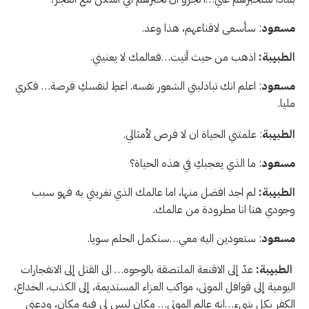
مسعود
: سأسعى لاقناعهم، هذا وعد.
الطبيبة:
اذهب من حيث أتيت…فعالمك لا يعنيني.
مسعود
: اعلم انك تبادليني الشعور نفسه. اعطِ لنفسكِ فرصة… فكري
مليا.
الطبيبة
: علمتني الحياة ان لا فرص لأمثالي.
مسعود
: ما الذي يعجبكِ في هذه الحياة؟
الطبيبة:
لم اجد افضل منها، اما عالمك الذي تغريني به فهو سبب
وجودي هنا انا مطرودة من عالمك.
مسعود
: ستعودين اليه معي…سنكمل الحلم سويا.
الطبيبة:
عدّ إلى الاقنعة الملتصقة بالوجوه… الى القتل إلى الانفجارات
اليومية إلى قوافل الموتى، مواكب العزاء المستديمة، إلى الكذب، الخداع،
الكفر بكل شيء…انه عالم الموتى… مكان ليس لي فيه مكان، ودعني