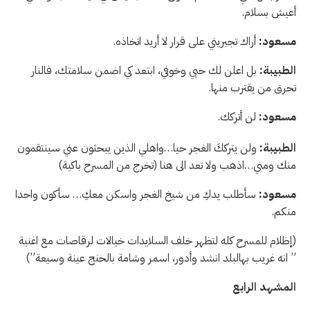
أعيش بسلام.
مسعود:
أراك تجبريني على قرار لا أريد اتخاذه.
الطبيبة:
بل اعلن لك حبي وخوفي، ابتعد كي اضمن سلامتك، فالنار
تحرق من يقترب منها.
مسعود:
لن أتركك.
الطبيبة:
ولن يترككَ الغجر حيا…واهلي الذين يبحثون عني سينتقمون
منك ومني…اذهب ولا تعد الى هنا (تخرج من المسرح باكية)
مسعود:
سأطلب يدكِ من شيخ الغجر واسكن معكِ… سأكون واحدا
منكم.
(إظلام للمسرح كله لتظهر خلف السلايدات خيالات لرقاصات مع اغنية
” انه غريب بهالبلد انشد وأدور، اسمر وشامة بالحنج عينة وسيعة”)
المشهد الرابع