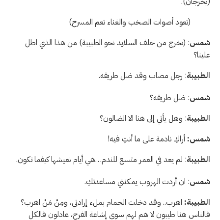
(يخرجان).
(تعود أصوات الصخب والغناء تعم المسرح)
شمس
: (تخرج من خلف السلايد نحو الطبيبة) من هذا الذي اطل
علينا؟
الطبيبة
: رجل مصاب وقد ضل طريقه.
شمس
: ضل طريقه؟
الطبيبة
: وهل يأتي إلى هنا الا الضالون؟
شمس:
أراكِ نادمة على ما أنتِ فيه!
الطبيبة
: لم يعد في العمر متسع للندم…هي أيام نعيشها كيفما تكون.
شمس
: ان أردت الهروب يمكنني مساعدتكِ.
الطبيبة:
اهرب.. وقد دخلت الحمام بملء إرادتي، ومِنْ مَنْ اهرب؟
فالناس هنا طيبون لا هم لهم سوى إشاعة الفرح، عادلون فالكل