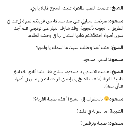
الشيخ:
علامات التعب ظاهرة عليك، استرح قليلا يا بني.
مسعود
: تعرضت سيارتي على بعد مسافة من قريتكم لعبوة زُرعت في
الطريق … نجوت بأعجوبة، وقد شارف النهار على توديعي فلم أجد
سوى أضواء احتفالاتكم هاديا استدل بها في وحشة الظلام.
الشيخ
: جئت أهلا وحللت سهلا، ما اسمك يا ولدي؟
مسعود
: اسمي مسعود.
الشيخ:
عاشت الاسامي يا مسعود، استرح هنا ريثما أنادي لك ابنتي
طبيبة القرية (يذهب الشيخ إلى إحدى الراقصات ويهمس في أذنها،
فتأتي معه).
مسعود
باستغراب إلى الشيخ) أهذه طبيبة القرية؟!
الطبيبة
: ما الغرابة في ذلك؟
مسعود
: طبيبة وترقص؟!