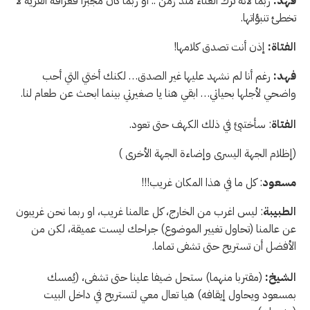
فهد:
ربما لأنه ترك الغناء منذ زمن .. او ربما كان مجبرا فعرافة القرية لا
تخطئ تنبؤاتها.
الفتاة:
إذن أنت تصدق كلامها!
فهد:
رغم أنا لم نشهد عليها غير الصدق… لكنك أختي التي أحب
واضحي لأجلها بحياتي… ابقي هنا يا صغيرتي بينما ابحث عن طعام لنا.
الفتاة
: سأختبئ في ذلك الكهف حتى تعود.
(إظلام الجهة اليسرى وإضاءة الجهة الأخرى )
مسعود
: كل ما في هذا المكان غريب!!!
الطبيبة
: ليس اغرب من الخارج، كل عالمنا غريب، او ربما نحن غريبون
عن عالمنا (تحاول تغيير الموضوع) جراحك ليست عميقة، لكن من
الأفضل أن تستريح حتى تشفى تماما.
الشيخ:
(مقتربا منهما) ستحل ضيفا علينا حتى تشفى، (يُمسك
بمسعود ويحاول إيقافه) هيا تعال معي لتستريح في داخل البيت