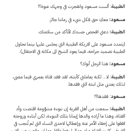
الطبيبة
: ألست مسعود وانفجرت في وجهك عبوة؟!
مسعود:
معكِ حق فكل شيء في زماننا جائز.
الطبيبة:
دعني افحص جسدك لأتأكد من سلامتك.
(يتمدد مسعود على الاريكة الطينية التي يجلس عليها بينما تحاول
الطبيبة تضميد جراحه، فيما يعود الشيخ الى مكانه في الاحتفال).
مسعود:
هذا الرجل أبوك؟
الطبيبة
: لا… لكنه يعاملني كأبنته، لقد فقد فتاة بعمري فيما مضى،
لذلك يعدني مثل ابنته التي فقدها.
مسعود
: فقدها؟!
الطبيبة:
سمعت من أهل القرية إن نبوءة مشؤومة اقتضت وأد
الفتاة، وهذا ما أراده والدها إيمانا بتلك النبوءة، لكن أبناءه وزوجته
اتفقوا على إخفاء الأمر عنه وإعطائها لاحدى النساء التي لم تُنجب في
القرية… كبُرت الفتاة وزاد جمالها زهوا والقا، وما ان وقعت عين الاب