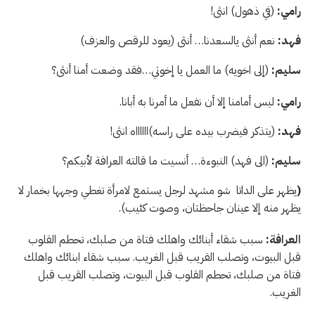
رامي:
(في ذهول) انثى!
فهد:
نعم أنثى يالسعدنا… أنثى (يعود للرقص والعزف)
سليم:
(إلى اخويه) ما العمل يا إخوتي…فقد وضعت أمنا أنثى؟
رامي:
ليس أمامنا إلا أن نفعل ما أمرنا به أبانا.
فهد:
(يتذكر فيضرب بيده على راسه)ااااااه انثى!
سليم:
(الى فهد) النبوءة… أنسيت ما قالته العرافة لأبيكم؟
(
يظهر على الداتا شو مشهد لرجل يستمع لامرأة تغطي وجهها بخمار لا
يظهر منه إلا عينان جاحظتان، وصوت كئيب).
العرافة:
سبب شقاء أبنائك واهلك فتاة من صلبك، تحطم القلوب
قبل البيوت، وتصلب القريب قبل الغريب. سبب شقاء ابنائك واهلك
فتاة من صلبك، تحطم القلوب قبل البيوت، وتصلب القريب قبل
الغريب.