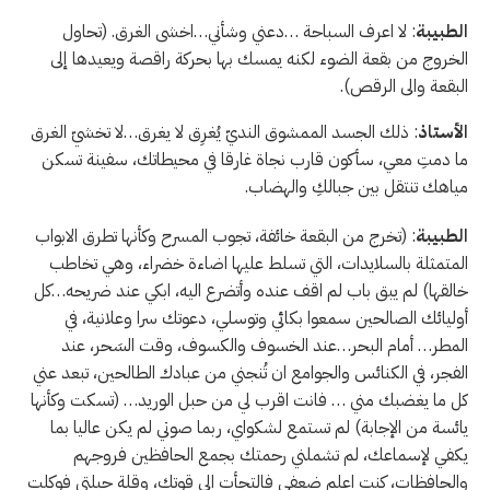
الطبيبة
: لا اعرف السباحة …دعني وشأني…اخشى الغرق. (تحاول
الخروج من بقعة الضوء لكنه يمسك بها بحركة راقصة ويعيدها إلى
البقعة والى الرقص).
الأستاذ
: ذلك الجسد الممشوق النديّ يُغرِق لا يغرق…لا تخشيّ الغرق
ما دمتِ معي، سأكون قارب نجاة غارقا في محيطاتك، سفينة تسكن
مياهك تنتقل بين جبالكِ والهضاب.
الطبيبة
: (تخرج من البقعة خائفة، تجوب المسرح وكأنها تطرق الابواب
المتمثلة بالسلايدات، التي تسلط عليها اضاءة خضراء، وهي تخاطب
خالقها) لم يبق باب لم اقف عنده وأتضرع اليه، ابكي عند ضريحه…كل
أوليائك الصالحين سمعوا بكائي وتوسلي، دعوتك سرا وعلانية، في
المطر… أمام البحر…عند الخسوف والكسوف، وقت السَحر، عند
الفجر، في الكنائس والجوامع ان تُنجني من عبادك الطالحين، تبعد عني
كل ما يغضبك مني … فانت اقرب لي من حبل الوريد… (تسكت وكأنها
يائسة من الإجابة) لم تستمع لشكواي، ربما صوتي لم يكن عاليا بما
يكفي لإسماعك، لم تشملني رحمتك بجمع الحافظين فروجهم
والحافظات، كنت اعلم ضعفي فالتجأت الى قوتك، وقلة حيلتي فوكلت