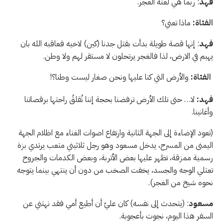
فهد
: ربما هي لعنة الغجر.
الفتاة:
ماذا تعني؟
فهد
: إنها قصة طويلة بدأت بقتل جدنا (كين) لاخيه فعاقبه الله بان
يهيم في الارض، لذا فالغجر يرتحلون لا مستقر لهم ولا وطن.
الفتاة:
والأرض التي كنا عليها ونحن صغار ليست وطنا؟!
فهد:
لا… حتى تلك الأرض ترفضنا بحجة إننا نُقلقُ راحتها برقصاتنا
وأغانينا.
(تعود الإضاءة إلى الجهة الثانية وارتفاع اصوات الغناء مع اظلام الجهة
اليمنى من المسرح، يدخل مسعود وهو رجل ثلاثيني متعب يرتدي بزة
رسمية ممزقة، تظهر عليها بعض الأتربة، وبعض الكدمات والجروح
تعتلي الوجه والجسد، يخفت الصخب من دون أن ينتهي بينما يتوجه
نحوه شيخ من الغجر).
مسعود
: (يتحدث إلى نفسه) كان عليّ أن أطيع أمي فقد نهتني عن
السفر هذا اليوم، نجوت بأعجوبة.