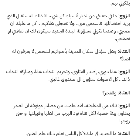
يذكرني بهم.
الزوج
: ما في جعبتي من اخبار تُنسيكِ كل شيء، الا ذلك المستقبل الذي
يريد احتضانكِ، فاسمعي مني…ولا تتعجلي هلاكهم… كل ما عليك ان
تصبري، وعندما تكوني مسؤولة البلدة الجديد سيكون لك ان تعاقبي او
تصفحي.
الفتاة
: وهل سيُدلي سكان المدينة بأصواتهم لشخص لا يعرفون له
اصلاً؟
الزوج
: هذا دوري، إصدار الفتاوى، وتحريم انتخاب هذا، ومباركة انتخاب
ذاك… كل الاصوات ستؤول الى صندوق غاليتي.
الفتاة
: والغجر؟
الزوج
: تلك هي المفاجئة.. لقد علمت من مصادر موثوقة ان الغجر
يمثلون بيئة خصبة لكل فتاة تود الهرب من اهلها وقبيلتها او حتى
زوجها.
الفتاة
: ما الجديد في ذلك؟ كل الناس تعلم ذلك علم اليقين.