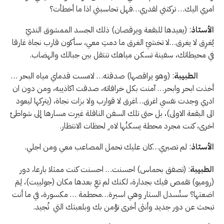
امري اليك… تركتني لقدري…فهل تحاسبني اذا ما أخطأت؟
الأستاذ
: (يعيدها للبقعة ويرقصان) ذلك الجسد الممشوق النديّ
يُغرِق لا يغرق…لا تخشيّ الغرق ما دمتِ معي، سأكون قارب نجاة غارقا
في محيطاتك، سفينة تسكن مياهك تنتقل بين جبالك والهضاب.
الطبيبة
: (وهو يراقصها) صدقته… لامست قدماي مياه البحر …
أخذت ابحر وابحر… آمنت بكل خرافاته، صدقت اكاذيبه، ومن دون ان
ادري وجدت نفسي اغرق…اغرق لا قوارب ولا بزات نجاة، (يتركها ليعود
الى البقعة الاولى)، بل حتى تلك السفن الناقلة غيرت مسارها إلى شواطئ
اخرى، كنت مجرد محطة يسكنُها لاه ٍ لحظات الانتظار.
الأستاذ
: لم تصبري…كان عليك تحمل المصاعب معي ومن اجلي.
الطبيبة
: (تصفق بحماس) احسنت… احسنت كنت ممثلا بارعا، دور
(روميو) تقمص فيك بجدارة، لكنك لم تعِ بعدها مكان (جولييت)، لِمَ
اضعتها؟ ستُسدل الستار وهي اسيرة…محطمة … مكسورة، في ما أنت
تبحث عن دور جديد وأنثى أخرى تؤمن بك وبلعبتك التي تُجيد.