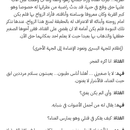
عليها حتى وقع في حبها، قد بدتْ راضية من نظراتها له خصوصا وهو
كبير القرية وكان معروفا بوسامته وأناقته، فأراد الزواج بها فلم يكن
امام زوجته وأبنائه الا الاعتراف له بالحقيقة لمنع هذا الزواج، عندها تذكر
تلك النبوءة فلم يكن أمامه الا ان يقضي على الفتاة، فقرر أخوها الصغير
خطفها والذهاب بها بعيدا حيث لا يعلم احد بمكانهما حتى الآن.
(إظلام للجهة اليسرى وتعود الإضاءة إلى الجهة الأخرى)
الفتاة
: انا اكره الغجر.
فهد
: لا يا صغيرتي … أهلنا أناس طيبون… يعيشون بسلام مرددين ابق
حيث الغناء، فالأشرار لا يغنون.
الفتاة
: وأبي الم يكن يغني؟
فهد:
يقال انه من أجمل الأصوات في شبابه.
الفتاة
: كيف يفكر في قتلي وهو يمارس الغناء؟