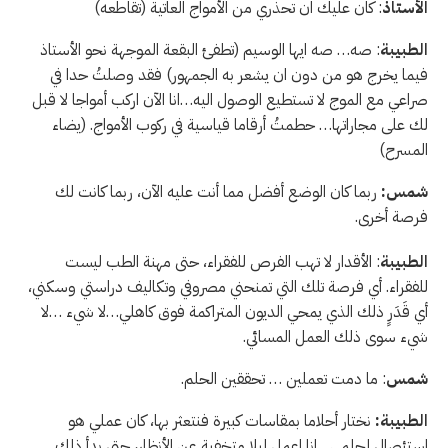
الأستاذ
: كان عليك ان تحذري من الأمواج العاتية (تقاطعه)
الطبيبة
: صه… صه ايها الوسيم (تطفئ البقعة الموجهة نحو الأستاذ
فيما يخرج هو من دون ان يشعر به الجمهور) فقد وصلتُ حدا في
صراعي مع الموج لا تستطيع الوصول اليه…انا الآن اركب أمواجا لا قبل
لك على مجاراتها… حطمتُ أرقاما قياسية في ركوب الأمواج. (يضاء
المسرح)
شمس:
ربما كان الوضع أفضل مما أنت عليه الآن، ربما كانت لك
فرصة أخرى.
الطبيبة
: الأقدار لا تهب الفرص للفقراء، حتى مهنة الطب ليست
للفقراء. أي فرصة تلك التي تمنحني مصروفي وتكاليف دراستي وسكني،
أي قَدَرٍ ذلك الذي يمحي الديون المتراكمة فوق كاهلي…لا شيء …لا
شيء سوى ذلك العمل المسائي.
شمس
: ما دمت تعملين … تحققين الحلم.
الطبيبة:
نختار أحلاما بمقاسات كبيرة فنتعثر بها، كان عملي هو
استئصال لحلمي…انا اعمل ليلا متخفية عن الأنظار، حتى بدأ ذلك