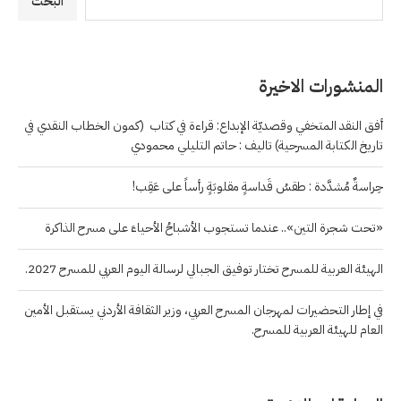
البحث
المنشورات الاخيرة
أفق النقد المتخفي وقصديّة الإبداع: قراءة في كتاب (كمون الخطاب النقدي في
تاريخ الكتابة المسرحية) تاليف : حاتم التليلي محمودي
حِراسةٌ مُشدَّدة : طقسُ قَداسةٍ مقلوبَةٍ رأساً على عَقِب!
«تحت شجرة التين».. عندما تستجوب الأشباحُ الأحياءَ على مسرح الذاكرة
الهيئة العربية للمسرح تختار توفيق الجبالي لرسالة اليوم العربي للمسرح 2027.
في إطار التحضيرات لمهرجان المسرح العربي، وزير الثقافة الأردني يستقبل الأمين
العام للهيئة العربية للمسرح.