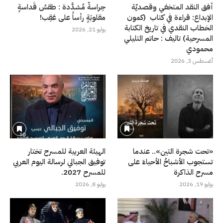
أفق النقد المتخفي وقصديّة
حِراسةٌ مُشدَّدة : طقسُ قَداسةٍ
الإبداع: قراءة في كتاب (كمون
مقلوبَةٍ رأساً على عَقِب!
الخطاب النقدي في تاريخ الكتابة
يوليو 21, 2026
المسرحية) تاليف : حاتم التليلي
محمودي
أغسطس 3, 2026
«تحت شجرة التين».. عندما
الهيئة العربية للمسرح تختار
تستجوب الأشباحُ الأحياءَ على
توفيق الجبالي لرسالة اليوم العربي
مسرح الذاكرة
للمسرح 2027.
يوليو 19, 2026
يوليو 8, 2026