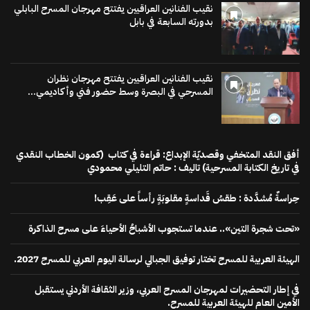
نقيب الفنانين العراقيين يفتتح مهرجان المسرح البابلي
بدورته السابعة في بابل
نقيب الفنانين العراقيين يفتتح مهرجان نظران
المسرحي في البصرة وسط حضور فني وأكاديمي...
أفق النقد المتخفي وقصديّة الإبداع: قراءة في كتاب (كمون الخطاب النقدي
في تاريخ الكتابة المسرحية) تاليف : حاتم التليلي محمودي
حِراسةٌ مُشدَّدة : طقسُ قَداسةٍ مقلوبَةٍ رأساً على عَقِب!
«تحت شجرة التين».. عندما تستجوب الأشباحُ الأحياءَ على مسرح الذاكرة
الهيئة العربية للمسرح تختار توفيق الجبالي لرسالة اليوم العربي للمسرح 2027.
في إطار التحضيرات لمهرجان المسرح العربي، وزير الثقافة الأردني يستقبل
الأمين العام للهيئة العربية للمسرح.