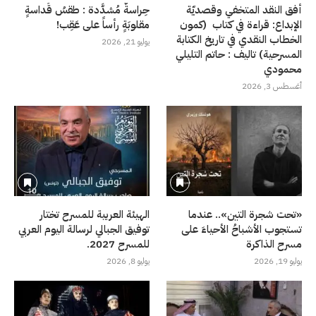
أفق النقد المتخفي وقصديّة
حِراسةٌ مُشدَّدة : طقسُ قَداسةٍ
الإبداع: قراءة في كتاب (كمون
مقلوبَةٍ رأساً على عَقِب!
الخطاب النقدي في تاريخ الكتابة
يوليو 21, 2026
المسرحية) تاليف : حاتم التليلي
محمودي
أغسطس 3, 2026
«تحت شجرة التين».. عندما
الهيئة العربية للمسرح تختار
تستجوب الأشباحُ الأحياءَ على
توفيق الجبالي لرسالة اليوم العربي
مسرح الذاكرة
للمسرح 2027.
يوليو 19, 2026
يوليو 8, 2026