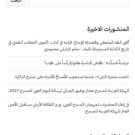
البحث
المنشورات الاخيرة
أفق النقد المتخفي وقصديّة الإبداع: قراءة في كتاب (كمون الخطاب النقدي في
تاريخ الكتابة المسرحية) تاليف : حاتم التليلي محمودي
حِراسةٌ مُشدَّدة : طقسُ قَداسةٍ مقلوبَةٍ رأساً على عَقِب!
«تحت شجرة التين».. عندما تستجوب الأشباحُ الأحياءَ على مسرح الذاكرة
الهيئة العربية للمسرح تختار توفيق الجبالي لرسالة اليوم العربي للمسرح 2027.
في إطار التحضيرات لمهرجان المسرح العربي، وزير الثقافة الأردني يستقبل الأمين
العام للهيئة العربية للمسرح.