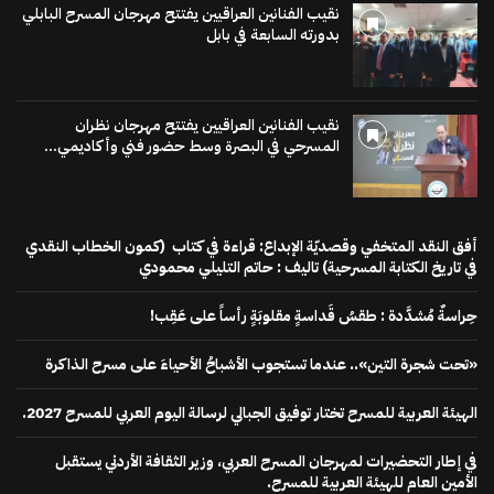
نقيب الفنانين العراقيين يفتتح مهرجان المسرح البابلي
بدورته السابعة في بابل
نقيب الفنانين العراقيين يفتتح مهرجان نظران
المسرحي في البصرة وسط حضور فني وأكاديمي...
أفق النقد المتخفي وقصديّة الإبداع: قراءة في كتاب (كمون الخطاب النقدي
في تاريخ الكتابة المسرحية) تاليف : حاتم التليلي محمودي
حِراسةٌ مُشدَّدة : طقسُ قَداسةٍ مقلوبَةٍ رأساً على عَقِب!
«تحت شجرة التين».. عندما تستجوب الأشباحُ الأحياءَ على مسرح الذاكرة
الهيئة العربية للمسرح تختار توفيق الجبالي لرسالة اليوم العربي للمسرح 2027.
في إطار التحضيرات لمهرجان المسرح العربي، وزير الثقافة الأردني يستقبل
الأمين العام للهيئة العربية للمسرح.