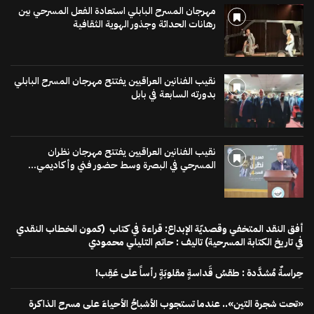
مهرجان المسرح البابلي استعادة الفعل المسرحي بين
رهانات الحداثة وجذور الهوية الثقافية
نقيب الفنانين العراقيين يفتتح مهرجان المسرح البابلي
بدورته السابعة في بابل
نقيب الفنانين العراقيين يفتتح مهرجان نظران
المسرحي في البصرة وسط حضور فني وأكاديمي...
أفق النقد المتخفي وقصديّة الإبداع: قراءة في كتاب (كمون الخطاب النقدي
في تاريخ الكتابة المسرحية) تاليف : حاتم التليلي محمودي
حِراسةٌ مُشدَّدة : طقسُ قَداسةٍ مقلوبَةٍ رأساً على عَقِب!
«تحت شجرة التين».. عندما تستجوب الأشباحُ الأحياءَ على مسرح الذاكرة