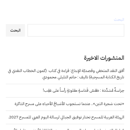
البحث
البحث
المنشورات الاخيرة
أفق النقد المتخفي وقصديّة الإبداع: قراءة في كتاب (كمون الخطاب النقدي في
تاريخ الكتابة المسرحية) تاليف : حاتم التليلي محمودي
حِراسةٌ مُشدَّدة : طقسُ قَداسةٍ مقلوبَةٍ رأساً على عَقِب!
«تحت شجرة التين».. عندما تستجوب الأشباحُ الأحياءَ على مسرح الذاكرة
الهيئة العربية للمسرح تختار توفيق الجبالي لرسالة اليوم العربي للمسرح 2027.