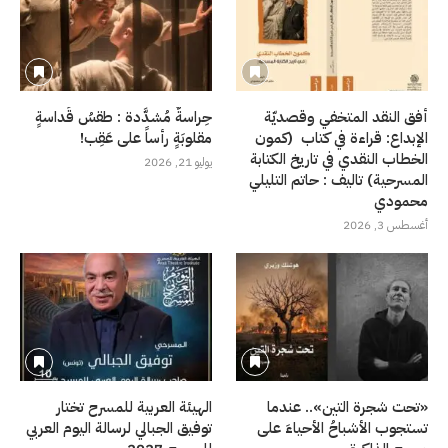
أفق النقد المتخفي وقصديّة
حِراسةٌ مُشدَّدة : طقسُ قَداسةٍ
الإبداع: قراءة في كتاب (كمون
مقلوبَةٍ رأساً على عَقِب!
الخطاب النقدي في تاريخ الكتابة
يوليو 21, 2026
المسرحية) تاليف : حاتم التليلي
محمودي
أغسطس 3, 2026
«تحت شجرة التين».. عندما
الهيئة العربية للمسرح تختار
تستجوب الأشباحُ الأحياءَ على
توفيق الجبالي لرسالة اليوم العربي