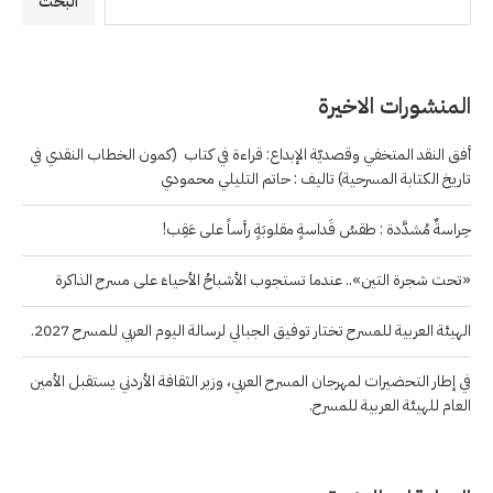
البحث
المنشورات الاخيرة
أفق النقد المتخفي وقصديّة الإبداع: قراءة في كتاب (كمون الخطاب النقدي في
تاريخ الكتابة المسرحية) تاليف : حاتم التليلي محمودي
حِراسةٌ مُشدَّدة : طقسُ قَداسةٍ مقلوبَةٍ رأساً على عَقِب!
«تحت شجرة التين».. عندما تستجوب الأشباحُ الأحياءَ على مسرح الذاكرة
الهيئة العربية للمسرح تختار توفيق الجبالي لرسالة اليوم العربي للمسرح 2027.
في إطار التحضيرات لمهرجان المسرح العربي، وزير الثقافة الأردني يستقبل الأمين
العام للهيئة العربية للمسرح.