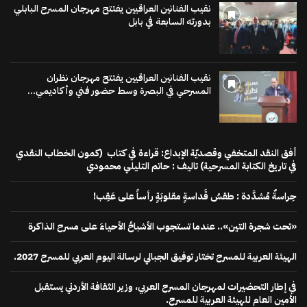
نقيب الفنانين العراقيين يفتتح مهرجان المسرح البابلي
بدورته السابعة في بابل
نقيب الفنانين العراقيين يفتتح مهرجان نظران
المسرحي في البصرة وسط حضور فني وأكاديمي...
أفق النقد المتخفي وقصديّة الإبداع: قراءة في كتاب (كمون الخطاب النقدي
في تاريخ الكتابة المسرحية) تاليف : حاتم التليلي محمودي
حِراسةٌ مُشدَّدة : طقسُ قَداسةٍ مقلوبَةٍ رأساً على عَقِب!
«تحت شجرة التين».. عندما تستجوب الأشباحُ الأحياءَ على مسرح الذاكرة
الهيئة العربية للمسرح تختار توفيق الجبالي لرسالة اليوم العربي للمسرح 2027.
في إطار التحضيرات لمهرجان المسرح العربي، وزير الثقافة الأردني يستقبل
الأمين العام للهيئة العربية للمسرح.