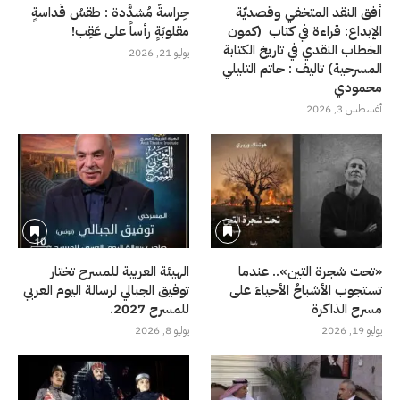
أفق النقد المتخفي وقصديّة
حِراسةٌ مُشدَّدة : طقسُ قَداسةٍ
الإبداع: قراءة في كتاب (كمون
مقلوبَةٍ رأساً على عَقِب!
الخطاب النقدي في تاريخ الكتابة
يوليو 21, 2026
المسرحية) تاليف : حاتم التليلي
محمودي
أغسطس 3, 2026
«تحت شجرة التين».. عندما
الهيئة العربية للمسرح تختار
تستجوب الأشباحُ الأحياءَ على
توفيق الجبالي لرسالة اليوم العربي
مسرح الذاكرة
للمسرح 2027.
يوليو 19, 2026
يوليو 8, 2026