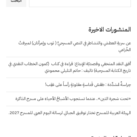
البحث
المنشورات الاخيرة
عن سريةِ العطشِ والتشاطرِ في النصِ المسرحيِّ ( ثوب وإمرأتان) لميرفتْ
الخُزاعي
أفق النقد المتخفي وقصديّة الإبداع: قراءة في كتاب (كمون الخطاب النقدي في
تاريخ الكتابة المسرحية) تاليف : حاتم التليلي محمودي
حِراسةٌ مُشدَّدة : طقسُ قَداسةٍ مقلوبَةٍ رأساً على عَقِب!
«تحت شجرة التين».. عندما تستجوب الأشباحُ الأحياءَ على مسرح الذاكرة
الهيئة العربية للمسرح تختار توفيق الجبالي لرسالة اليوم العربي للمسرح 2027.