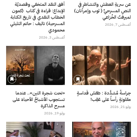
عن سريةِ العطشِ والتشاطرِ في
أفق النقد المتخفي وقصديّة
النصِ المسرحيِّ ( ثوب وإمرأتان)
الإبداع: قراءة في كتاب (كمون
لميرفتْ الخُزاعي
الخطاب النقدي في تاريخ الكتابة
المسرحية) تاليف : حاتم التليلي
أغسطس 7, 2026
محمودي
أغسطس 3, 2026
حِراسةٌ مُشدَّدة : طقسُ قَداسةٍ
«تحت شجرة التين».. عندما
مقلوبَةٍ رأساً على عَقِب!
تستجوب الأشباحُ الأحياءَ على
مسرح الذاكرة
يوليو 21, 2026
يوليو 19, 2026