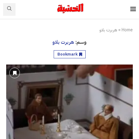
Home
»
هربرت بلاو
وسم:
هربرت بلاو
Bookmark