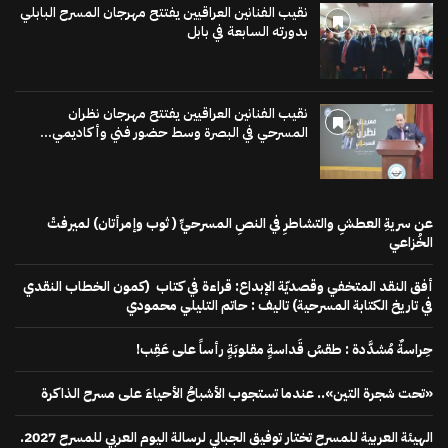
نقيب الفنانين العراقيين يفتتح مهرجان المسرح البابلي
بدورته السابعة في بابل
نقيب الفنانين العراقيين يفتتح مهرجان نظران
المسرحي في البصرة وسط حضور فني وأكاديمي...
عن سريةِ العطشِ والتشاطرِ في النصِ المسرحيِّ ( ثوب وإمرأتان) لميرفتْ
الخُزاعي
أفق النقد المتخفي وقصديّة الإبداع: قراءة في كتاب (كمون الخطاب النقدي
في تاريخ الكتابة المسرحية) تاليف : حاتم التليلي محمودي
حِراسةٌ مُشدَّدة : طقسُ قَداسةٍ مقلوبَةٍ رأساً على عَقِب!
«تحت شجرة التين».. عندما تستجوب الأشباحُ الأحياءَ على مسرح الذاكرة
الهيئة العربية للمسرح تختار توفيق الجبالي لرسالة اليوم العربي للمسرح 2027.