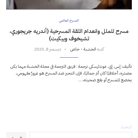
المسرح العالمي
مسرح للملل وانعدام الثقة المسرحية (أندريه جريجوري،
تشيخوف وبيكيت)
كتبه
الخشبة - خاص
ديسمبر 8, 2025
تأليف: إس. إي. غونتارسكي ترجمة : فريق الترجمة في مجلة الخشبة مهما يكن
مصدره، أخلاقيًا كان أم جماليًا، فإن التحيز ضد المسرح هو غرورٌ مفهومي،
يخضع للمسرح أو يقع ضحيته، …
البحث