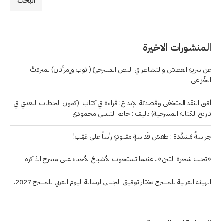
البحث
المنشورات الاخيرة
عن سريةِ العطشِ والتشاطرِ في النصِ المسرحيِّ ( ثوب وإمرأتان) لميرفتْ
الخُزاعي
أفق النقد المتخفي وقصديّة الإبداع: قراءة في كتاب (كمون الخطاب النقدي في
تاريخ الكتابة المسرحية) تاليف : حاتم التليلي محمودي
حِراسةٌ مُشدَّدة : طقسُ قَداسةٍ مقلوبَةٍ رأساً على عَقِب!
«تحت شجرة التين».. عندما تستجوب الأشباحُ الأحياءَ على مسرح الذاكرة
الهيئة العربية للمسرح تختار توفيق الجبالي لرسالة اليوم العربي للمسرح 2027.