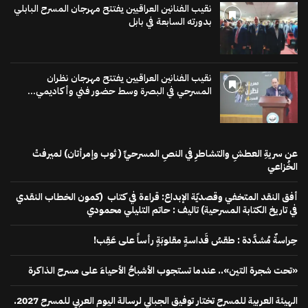
نقيب الفنانين العراقيين يفتتح مهرجان المسرح البابلي
بدورته السابعة في بابل
نقيب الفنانين العراقيين يفتتح مهرجان نظران
المسرحي في البصرة وسط حضور فني وأكاديمي...
عن سريةِ العطشِ والتشاطرِ في النصِ المسرحيِّ ( ثوب وإمرأتان) لميرفتْ
الخُزاعي
أفق النقد المتخفي وقصديّة الإبداع: قراءة في كتاب (كمون الخطاب النقدي
في تاريخ الكتابة المسرحية) تاليف : حاتم التليلي محمودي
حِراسةٌ مُشدَّدة : طقسُ قَداسةٍ مقلوبَةٍ رأساً على عَقِب!
«تحت شجرة التين».. عندما تستجوب الأشباحُ الأحياءَ على مسرح الذاكرة
الهيئة العربية للمسرح تختار توفيق الجبالي لرسالة اليوم العربي للمسرح 2027.