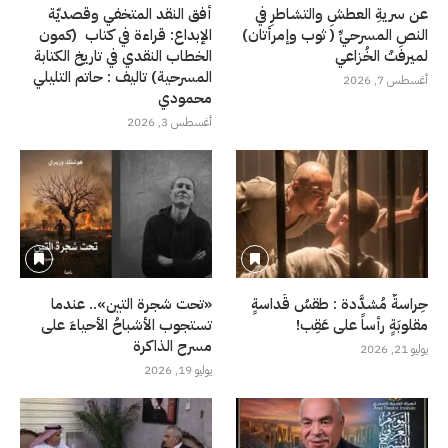
عن سريةِ العطشِ والتشاطرِ في
أفق النقد المتخفي وقصديّة
النصِ المسرحيِّ ( ثوب وإمرأتان)
الإبداع: قراءة في كتاب (كمون
لميرفتْ الخُزاعي
الخطاب النقدي في تاريخ الكتابة
المسرحية) تاليف : حاتم التليلي
أغسطس 7, 2026
محمودي
أغسطس 3, 2026
حِراسةٌ مُشدَّدة : طقسُ قَداسةٍ
«تحت شجرة التين».. عندما
مقلوبَةٍ رأساً على عَقِب!
تستجوب الأشباحُ الأحياءَ على
مسرح الذاكرة
يوليو 21, 2026
يوليو 19, 2026