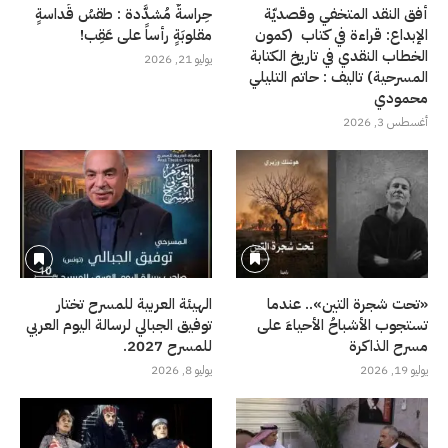
أفق النقد المتخفي وقصديّة
حِراسةٌ مُشدَّدة : طقسُ قَداسةٍ
الإبداع: قراءة في كتاب (كمون
مقلوبَةٍ رأساً على عَقِب!
الخطاب النقدي في تاريخ الكتابة
يوليو 21, 2026
المسرحية) تاليف : حاتم التليلي
محمودي
أغسطس 3, 2026
«تحت شجرة التين».. عندما
الهيئة العربية للمسرح تختار
تستجوب الأشباحُ الأحياءَ على
توفيق الجبالي لرسالة اليوم العربي
مسرح الذاكرة
للمسرح 2027.
يوليو 19, 2026
يوليو 8, 2026