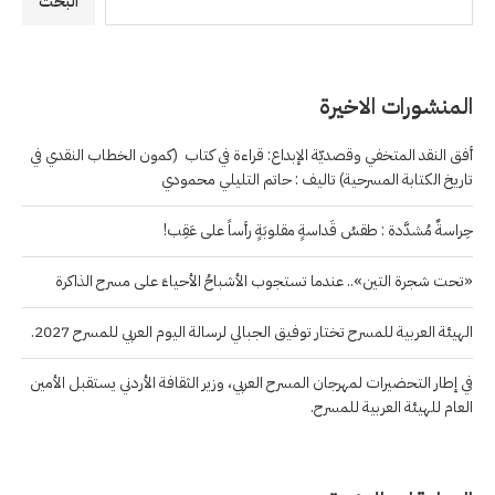
البحث
المنشورات الاخيرة
أفق النقد المتخفي وقصديّة الإبداع: قراءة في كتاب (كمون الخطاب النقدي في
تاريخ الكتابة المسرحية) تاليف : حاتم التليلي محمودي
حِراسةٌ مُشدَّدة : طقسُ قَداسةٍ مقلوبَةٍ رأساً على عَقِب!
«تحت شجرة التين».. عندما تستجوب الأشباحُ الأحياءَ على مسرح الذاكرة
الهيئة العربية للمسرح تختار توفيق الجبالي لرسالة اليوم العربي للمسرح 2027.
في إطار التحضيرات لمهرجان المسرح العربي، وزير الثقافة الأردني يستقبل الأمين
العام للهيئة العربية للمسرح.