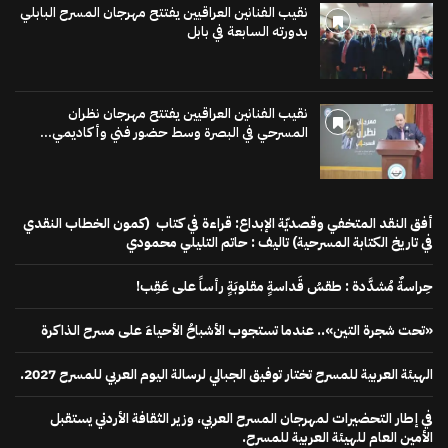
نقيب الفنانين العراقيين يفتتح مهرجان المسرح البابلي
بدورته السابعة في بابل
نقيب الفنانين العراقيين يفتتح مهرجان نظران
المسرحي في البصرة وسط حضور فني وأكاديمي...
أفق النقد المتخفي وقصديّة الإبداع: قراءة في كتاب (كمون الخطاب النقدي
في تاريخ الكتابة المسرحية) تاليف : حاتم التليلي محمودي
حِراسةٌ مُشدَّدة : طقسُ قَداسةٍ مقلوبَةٍ رأساً على عَقِب!
«تحت شجرة التين».. عندما تستجوب الأشباحُ الأحياءَ على مسرح الذاكرة
الهيئة العربية للمسرح تختار توفيق الجبالي لرسالة اليوم العربي للمسرح 2027.
في إطار التحضيرات لمهرجان المسرح العربي، وزير الثقافة الأردني يستقبل
الأمين العام للهيئة العربية للمسرح.