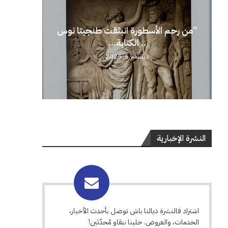
“من رحم الأسطورة انبثقت طنجيتا نوس
.. الكتابة...
ديسمبر 6, 2025
النشرة الإخبارية
اشترك فالنشرة ديالنا باش توصل بأحدث الأخبار،
الخدمات، والعروض. خلينا نبقاو مُحدّثين!