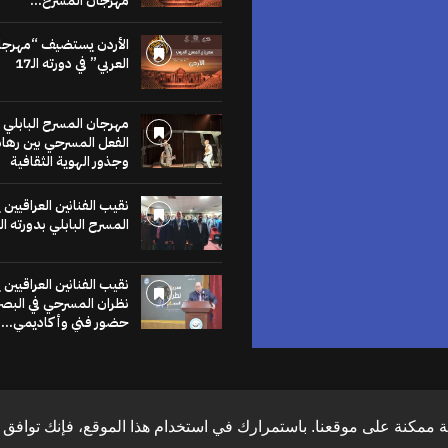
مهرجان المسرح...
للنشر في
موقع
الأردن يستضيف “مهرجا
العربي” في دورته الـ17
الخشبة
مهرجان المسرح البابلي 
عنا يساهم في نشر
الفعل المسرحي بين رهان
لاخبار والمقالات
وجذور الهوية الثقافية
متابعات والنصوص
وعروض الكتب
نقيب الفنانين العراقيين
مراجعات والحوارات
المسرح البابلي بدورته ال
نقيب الفنانين العراقيين
اضغط هنا
نظران المسرحي في البص
حضور فني وأكاديمي...
 ممكنة على موقعنا. باستمرارك في استخدام هذا الموقع، فإنك توافق ع