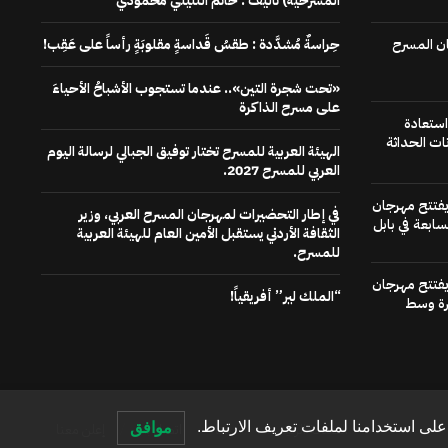
المسرحية) تاليف : حاتم التليلي محمودي
ن المسرح
حِراسةٌ مُشدَّدة : طقسُ قَداسةٍ مقلوبَةٍ رأساً على عَقِب!
«تحت شجرة التين».. عندما تستجوب الأشباحُ الأحياءَ
على مسرح الذاكرة
استعادة
ات الحداثة
الهيئة العربية للمسرح تختار توفيق الجبالي لرسالة اليوم
العربي للمسرح 2027.
 يفتتح مهرجان
في إطار التحضيرات لمهرجان المسرح العربي، وزير
سابعة في بابل
الثقافة الأردني يستقبل الأمين العام للهيئة العربية
للمسرح.
 يفتتح مهرجان
“الملك لير” أفريقياً!
رة وسط
لى استخدامنا لملفات تعريف الارتباط.
موافق
الصفحة الرئيسية
عنا
اتصل بنا
إعلن معنا