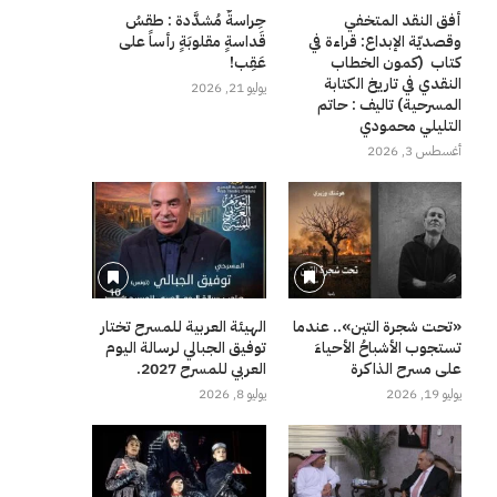
أفق النقد المتخفي
حِراسةٌ مُشدَّدة : طقسُ
وقصديّة الإبداع: قراءة في
قَداسةٍ مقلوبَةٍ رأساً على
كتاب (كمون الخطاب
عَقِب!
النقدي في تاريخ الكتابة
يوليو 21, 2026
المسرحية) تاليف : حاتم
التليلي محمودي
أغسطس 3, 2026
«تحت شجرة التين».. عندما
الهيئة العربية للمسرح تختار
تستجوب الأشباحُ الأحياءَ
توفيق الجبالي لرسالة اليوم
على مسرح الذاكرة
العربي للمسرح 2027.
يوليو 19, 2026
يوليو 8, 2026