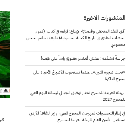
المنشورات الاخيرة
أفق النقد المتخفي وقصديّة الإبداع: قراءة في كتاب (كمون
الخطاب النقدي في تاريخ الكتابة المسرحية) تاليف : حاتم التليلي
محمودي
حِراسةٌ مُشدَّدة : طقسُ قَداسةٍ مقلوبَةٍ رأساً على عَقِب!
«تحت شجرة التين».. عندما تستجوب الأشباحُ الأحياءَ على
مسرح الذاكرة
الهيئة العربية للمسرح تختار توفيق الجبالي لرسالة اليوم العربي
للمسرح 2027.
في إطار التحضيرات لمهرجان المسرح العربي، وزير الثقافة الأردني
مه
يستقبل الأمين العام للهيئة العربية للمسرح.