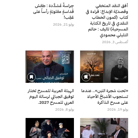
أفق النقد المتخفي
حِراسةٌ مُشدَّدة : طقسُ
وقصديّة الإبداع: قراءة في
قَداسةٍ مقلوبَةٍ رأساً على
كتاب (كمون الخطاب
عَقِب!
النقدي في تاريخ الكتابة
يوليو 21, 2026
المسرحية) تاليف : حاتم
التليلي محمودي
أغسطس 3, 2026
«تحت شجرة التين».. عندما
الهيئة العربية للمسرح تختار
تستجوب الأشباحُ الأحياءَ
توفيق الجبالي لرسالة اليوم
على مسرح الذاكرة
العربي للمسرح 2027.
يوليو 19, 2026
يوليو 8, 2026