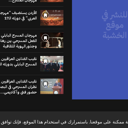
مهرجان المسرح...
للنشر في
موقع
الأردن يستضيف “مهرجا
العربي” في دورته الـ17
الخشبة
مهرجان المسرح البابلي 
عنا يساهم في نشر
الفعل المسرحي بين رهان
لاخبار والمقالات
وجذور الهوية الثقافية
متابعات والنصوص
وعروض الكتب
نقيب الفنانين العراقيين
مراجعات والحوارات
المسرح البابلي بدورته ال
اضغط هنا
نقيب الفنانين العراقيين
نظران المسرحي في البص
حضور فني وأكاديمي...
 ممكنة على موقعنا. باستمرارك في استخدام هذا الموقع، فإنك توافق ع