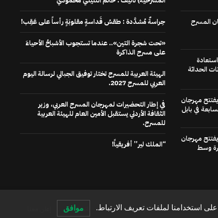
المسرحية) تاليف : حاتم التليلي محمودي
ن المسرح
حِراسةٌ مُشدَّدة : طقسُ قَداسةٍ مقلوبَةٍ رأساً على عَقِب!
«تحت شجرة التين».. عندما تستجوب الأشباحُ الأحياءَ
على مسرح الذاكرة
استعادة
ات الحداثة
الهيئة العربية للمسرح تختار توفيق الجبالي لرسالة اليوم
العربي للمسرح 2027.
 يفتتح مهرجان
في إطار التحضيرات لمهرجان المسرح العربي، وزير
سابعة في بابل
الثقافة الأردني يستقبل الأمين العام للهيئة العربية
للمسرح.
 يفتتح مهرجان
“الملك لير” أفريقياً!
رة وسط
لى استخدامنا لملفات تعريف الارتباط.
موافق
الصفحة الرئيسية
عنا
اتصل بنا
إعلن معنا