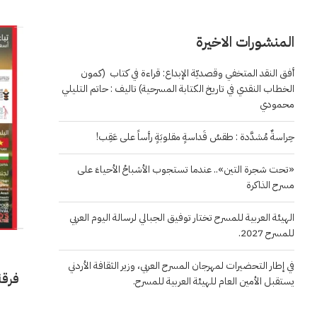
المنشورات الاخيرة
أفق النقد المتخفي وقصديّة الإبداع: قراءة في كتاب (كمون
الخطاب النقدي في تاريخ الكتابة المسرحية) تاليف : حاتم التليلي
محمودي
حِراسةٌ مُشدَّدة : طقسُ قَداسةٍ مقلوبَةٍ رأساً على عَقِب!
«تحت شجرة التين».. عندما تستجوب الأشباحُ الأحياءَ على
مسرح الذاكرة
الهيئة العربية للمسرح تختار توفيق الجبالي لرسالة اليوم العربي
للمسرح 2027.
في إطار التحضيرات لمهرجان المسرح العربي، وزير الثقافة الأردني
فرقة
يستقبل الأمين العام للهيئة العربية للمسرح.