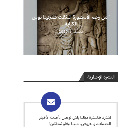
“من رحم الأسطورة انبثقت طنجيتا نوس
.. الكتابة...
ديسمبر 6, 2025
النشرة الإخبارية
اشترك فالنشرة ديالنا باش توصل بأحدث الأخبار،
الخدمات، والعروض. خلينا نبقاو مُحدّثين!