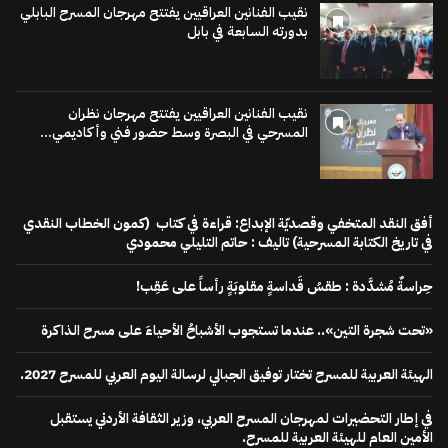
نقيب الفنانين العراقيين يفتتح مهرجان المسرح البابلي
بدورته السابعة في بابل
نقيب الفنانين العراقيين يفتتح مهرجان نظران
المسرحي في البصرة وسط حضور فني وأكاديمي...
أفق النقد المتخفي وقصديّة الإبداع: قراءة في كتاب (كمون الخطاب النقدي
في تاريخ الكتابة المسرحية) تاليف : حاتم التليلي محمودي
حِراسةٌ مُشدَّدة : طقسُ قَداسةٍ مقلوبَةٍ رأساً على عَقِب!
«تحت شجرة التين».. عندما تستجوب الأشباحُ الأحياءَ على مسرح الذاكرة
الهيئة العربية للمسرح تختار توفيق الجبالي لرسالة اليوم العربي للمسرح 2027.
في إطار التحضيرات لمهرجان المسرح العربي، وزير الثقافة الأردني يستقبل
الأمين العام للهيئة العربية للمسرح.