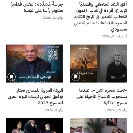
أفق النقد المتخفي وقصديّة
حِراسةٌ مُشدَّدة : طقسُ قَداسةٍ
الإبداع: قراءة في كتاب (كمون
مقلوبَةٍ رأساً على عَقِب!
الخطاب النقدي في تاريخ الكتابة
يوليو 21, 2026
المسرحية) تاليف : حاتم التليلي
محمودي
أغسطس 3, 2026
«تحت شجرة التين».. عندما
الهيئة العربية للمسرح تختار
تستجوب الأشباحُ الأحياءَ على
توفيق الجبالي لرسالة اليوم العربي
مسرح الذاكرة
للمسرح 2027.
يوليو 19, 2026
يوليو 8, 2026