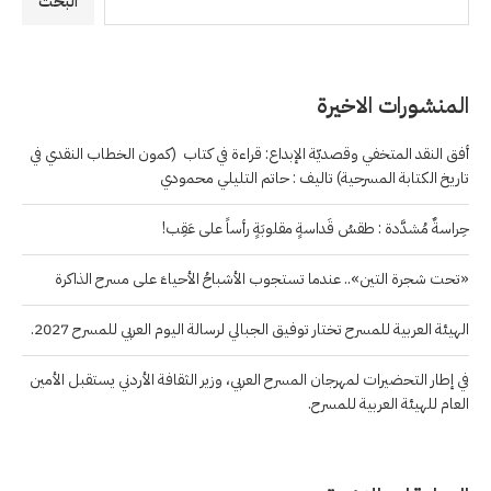
البحث
المنشورات الاخيرة
أفق النقد المتخفي وقصديّة الإبداع: قراءة في كتاب (كمون الخطاب النقدي في
تاريخ الكتابة المسرحية) تاليف : حاتم التليلي محمودي
حِراسةٌ مُشدَّدة : طقسُ قَداسةٍ مقلوبَةٍ رأساً على عَقِب!
«تحت شجرة التين».. عندما تستجوب الأشباحُ الأحياءَ على مسرح الذاكرة
الهيئة العربية للمسرح تختار توفيق الجبالي لرسالة اليوم العربي للمسرح 2027.
في إطار التحضيرات لمهرجان المسرح العربي، وزير الثقافة الأردني يستقبل الأمين
العام للهيئة العربية للمسرح.