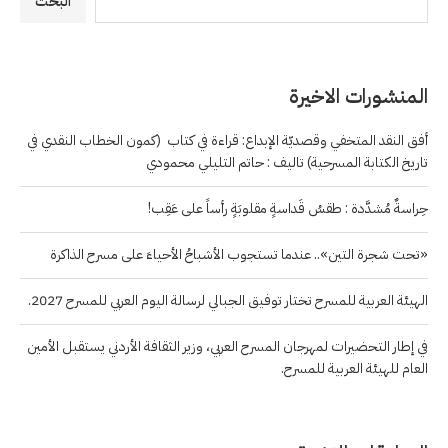
البحث
المنشورات الاخيرة
أفق النقد المتخفي وقصديّة الإبداع: قراءة في كتاب (كمون الخطاب النقدي في
تاريخ الكتابة المسرحية) تاليف : حاتم التليلي محمودي
حِراسةٌ مُشدَّدة : طقسُ قَداسةٍ مقلوبَةٍ رأساً على عَقِب!
«تحت شجرة التين».. عندما تستجوب الأشباحُ الأحياءَ على مسرح الذاكرة
الهيئة العربية للمسرح تختار توفيق الجبالي لرسالة اليوم العربي للمسرح 2027.
في إطار التحضيرات لمهرجان المسرح العربي، وزير الثقافة الأردني يستقبل الأمين
العام للهيئة العربية للمسرح.