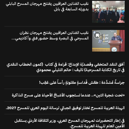
نقيب الفنانين العراقيين يفتتح مهرجان المسرح البابلي
بدورته السابعة في بابل
نقيب الفنانين العراقيين يفتتح مهرجان نظران
المسرحي في البصرة وسط حضور فني وأكاديمي...
أفق النقد المتخفي وقصديّة الإبداع: قراءة في كتاب (كمون الخطاب النقدي
في تاريخ الكتابة المسرحية) تاليف : حاتم التليلي محمودي
حِراسةٌ مُشدَّدة : طقسُ قَداسةٍ مقلوبَةٍ رأساً على عَقِب!
«تحت شجرة التين».. عندما تستجوب الأشباحُ الأحياءَ على مسرح الذاكرة
الهيئة العربية للمسرح تختار توفيق الجبالي لرسالة اليوم العربي للمسرح 2027.
في إطار التحضيرات لمهرجان المسرح العربي، وزير الثقافة الأردني يستقبل
الأمين العام للهيئة العربية للمسرح.