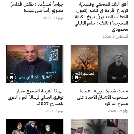
أفق النقد المتخفي وقصديّة
حِراسةٌ مُشدَّدة : طقسُ قَداسةٍ
الإبداع: قراءة في كتاب (كمون
مقلوبَةٍ رأساً على عَقِب!
الخطاب النقدي في تاريخ الكتابة
يوليو 21, 2026
المسرحية) تاليف : حاتم التليلي
محمودي
أغسطس 3, 2026
«تحت شجرة التين».. عندما
الهيئة العربية للمسرح تختار
تستجوب الأشباحُ الأحياءَ على
توفيق الجبالي لرسالة اليوم العربي
مسرح الذاكرة
للمسرح 2027.
يوليو 19, 2026
يوليو 8, 2026