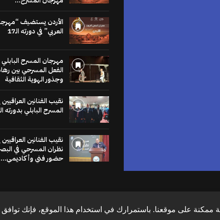
مهرجان المسرح...
للنشر في
موقع
الأردن يستضيف “مهرجا
العربي” في دورته الـ17
الخشبة
مهرجان المسرح البابلي 
عنا يساهم في نشر
الفعل المسرحي بين رهان
لاخبار والمقالات
وجذور الهوية الثقافية
متابعات والنصوص
وعروض الكتب
نقيب الفنانين العراقيين
مراجعات والحوارات
المسرح البابلي بدورته ال
اضغط هنا
نقيب الفنانين العراقيين
نظران المسرحي في البص
حضور فني وأكاديمي...
 ممكنة على موقعنا. باستمرارك في استخدام هذا الموقع، فإنك توافق ع