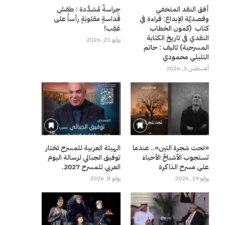
أفق النقد المتخفي
حِراسةٌ مُشدَّدة : طقسُ
وقصديّة الإبداع: قراءة في
قَداسةٍ مقلوبَةٍ رأساً على
كتاب (كمون الخطاب
عَقِب!
النقدي في تاريخ الكتابة
يوليو 21, 2026
المسرحية) تاليف : حاتم
التليلي محمودي
أغسطس 3, 2026
«تحت شجرة التين».. عندما
الهيئة العربية للمسرح تختار
تستجوب الأشباحُ الأحياءَ
توفيق الجبالي لرسالة اليوم
على مسرح الذاكرة
العربي للمسرح 2027.
يوليو 19, 2026
يوليو 8, 2026