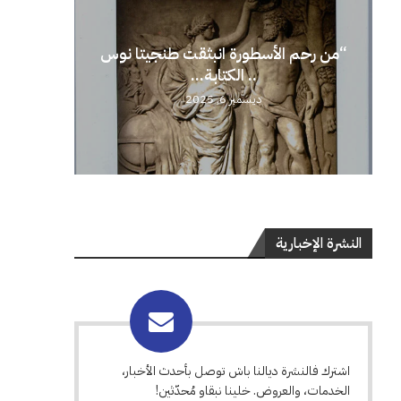
“من رحم الأسطورة انبثقت طنجيتا نوس
.. الكتابة...
ديسمبر 6, 2025
النشرة الإخبارية
اشترك فالنشرة ديالنا باش توصل بأحدث الأخبار،
الخدمات، والعروض. خلينا نبقاو مُحدّثين!