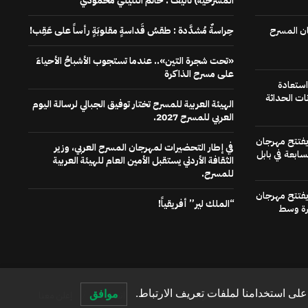
المسرحية) تاليف : حاتم التليلي محمودي
ن المسرح
حِراسةٌ مُشدَّدة : طقسُ قَداسةٍ مقلوبَةٍ رأساً على عَقِب!
«تحت شجرة التين».. عندما تستجوب الأشباحُ الأحياءَ
على مسرح الذاكرة
استعادة
ات الحداثة
الهيئة العربية للمسرح تختار توفيق الجبالي لرسالة اليوم
العربي للمسرح 2027.
 يفتتح مهرجان
في إطار التحضيرات لمهرجان المسرح العربي، وزير
سابعة في بابل
الثقافة الأردني يستقبل الأمين العام للهيئة العربية
للمسرح.
 يفتتح مهرجان
“الملك لير” أفريقياً!
رة وسط
لى استخدامنا لملفات تعريف الارتباط.
موافق
الصفحة الرئيسية
عنا
اتصل بنا
إعلن معنا