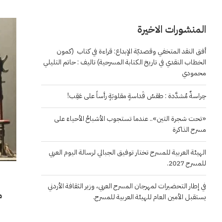
المنشورات الاخيرة
أفق النقد المتخفي وقصديّة الإبداع: قراءة في كتاب (كمون
الخطاب النقدي في تاريخ الكتابة المسرحية) تاليف : حاتم التليلي
محمودي
حِراسةٌ مُشدَّدة : طقسُ قَداسةٍ مقلوبَةٍ رأساً على عَقِب!
«تحت شجرة التين».. عندما تستجوب الأشباحُ الأحياءَ على
مسرح الذاكرة
الهيئة العربية للمسرح تختار توفيق الجبالي لرسالة اليوم العربي
للمسرح 2027.
في إطار التحضيرات لمهرجان المسرح العربي، وزير الثقافة الأردني
م
يستقبل الأمين العام للهيئة العربية للمسرح.