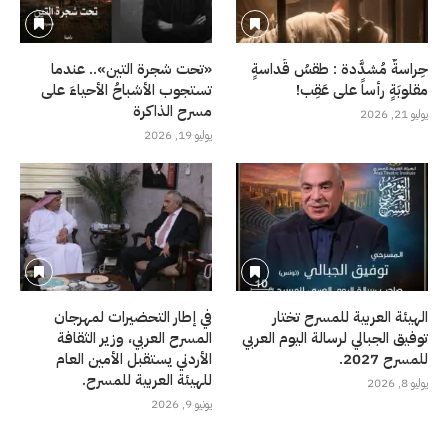
حِراسةٌ مُشدَّدة : طقسُ قَداسةٍ
«تحت شجرة التين».. عندما
مقلوبَةٍ رأساً على عَقِب!
تستجوب الأشباحُ الأحياءَ على
مسرح الذاكرة
يوليو 21, 2026
يوليو 19, 2026
الهيئة العربية للمسرح تختار
في إطار التحضيرات لمهرجان
توفيق الجبالي لرسالة اليوم العربي
المسرح العربي، وزير الثقافة
للمسرح 2027.
الأردني يستقبل الأمين العام
للهيئة العربية للمسرح.
يوليو 8, 2026
يونيو 9, 2026