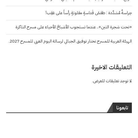
حِراسةٌ مُشدَّدة : طقسُ قَداسةٍ مقلوبَةٍ رأساً على عَقِب!
«تحت شجرة التين».. عندما تستجوب الأشباحُ الأحياءَ على مسرح الذاكرة
الهيئة العربية للمسرح تختار توفيق الجبالي لرسالة اليوم العربي للمسرح 2027.
التعليقات الاخيرة
لا توجد تعليقات للعرض.
تابعونا