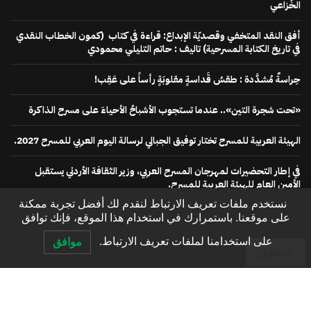
الخُزاعي
أفق النقد المتخفي وقصديّة الإبداع: قراءة في كتاب (كمون الخطاب النقدي
في تاريخ الكتابة المسرحية) تاليف : حاتم التليلي محمودي
حِراسةٌ مُشدَّدة : طقسُ قَداسةٍ مقلوبَةٍ رأساً على عَقِب!
«تحت شجرة التين».. عندما تستجوب الأشباحُ الأحياءَ على مسرح الذاكرة
الهيئة العربية للمسرح تختار توفيق الجبالي لرسالة اليوم العربي للمسرح 2027.
في إطار التحضيرات لمهرجان المسرح العربي، وزير الثقافة الأردني يستقبل
الأمين العام للهيئة العربية للمسرح.
نستخدم ملفات تعريف الارتباط لنقدم لك أفضل تجربة ممكنة
على موقعنا. باستمرارك في استخدام هذا الموقع، فإنك توافق
على استخدامنا لملفات تعريف الارتباط.
موافق
الحقوق
الصفحة الرئيسية
عنا
اتصل بنا
إعلن معنا