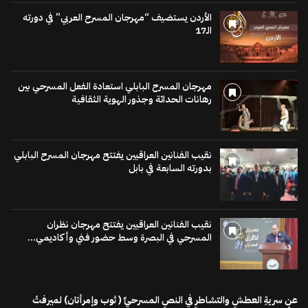
الأردن يستضيف “مهرجان المسرح العربي” في دورته
الـ17
مهرجان المسرح البابلي استعادة الفعل المسرحي بين
رهانات الحداثة وجذور الهوية الثقافية
نقيب الفنانين العراقيين يفتتح مهرجان المسرح البابلي
بدورته السابعة في بابل
نقيب الفنانين العراقيين يفتتح مهرجان نظران
المسرحي في البصرة وسط حضور فني وأكاديمي...
عن سريةِ العطشِ والتشاطرِ في النصِ المسرحيِّ ( ثوب وإمرأتان) لميرفتْ