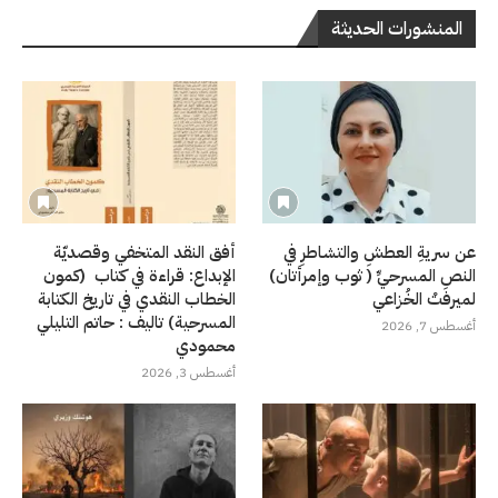
المنشورات الحديثة
عن سريةِ العطشِ والتشاطرِ في
أفق النقد المتخفي وقصديّة
النصِ المسرحيِّ ( ثوب وإمرأتان)
الإبداع: قراءة في كتاب (كمون
لميرفتْ الخُزاعي
الخطاب النقدي في تاريخ الكتابة
المسرحية) تاليف : حاتم التليلي
أغسطس 7, 2026
محمودي
أغسطس 3, 2026