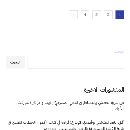
4
3
2
1
البحث
البحث
المنشورات الاخيرة
عن سريةِ العطشِ والتشاطرِ في النصِ المسرحيِّ ( ثوب وإمرأتان) لميرفتْ
الخُزاعي
أفق النقد المتخفي وقصديّة الإبداع: قراءة في كتاب (كمون الخطاب النقدي في
تاريخ الكتابة المسرحية) تاليف : حاتم التليلي محمودي