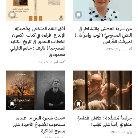
عن سريةِ العطشِ والتشاطرِ في
أفق النقد المتخفي وقصديّة
النصِ المسرحيِّ ( ثوب وإمرأتان)
الإبداع: قراءة في كتاب (كمون
لميرفتْ الخُزاعي
الخطاب النقدي في تاريخ الكتابة
المسرحية) تاليف : حاتم التليلي
أغسطس 7, 2026
محمودي
أغسطس 3, 2026
حِراسةٌ مُشدَّدة : طقسُ قَداسةٍ
«تحت شجرة التين».. عندما
مقلوبَةٍ رأساً على عَقِب!
تستجوب الأشباحُ الأحياءَ على
مسرح الذاكرة
يوليو 21, 2026