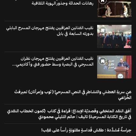
رهانات الحداثة وجذور الهوية الثقافية
نقيب الفنانين العراقيين يفتتح مهرجان المسرح البابلي
بدورته السابعة في بابل
نقيب الفنانين العراقيين يفتتح مهرجان نظران
المسرحي في البصرة وسط حضور فني وأكاديمي...
عن سريةِ العطشِ والتشاطرِ في النصِ المسرحيِّ ( ثوب وإمرأتان) لميرفتْ
الخُزاعي
أفق النقد المتخفي وقصديّة الإبداع: قراءة في كتاب (كمون الخطاب النقدي
في تاريخ الكتابة المسرحية) تاليف : حاتم التليلي محمودي
حِراسةٌ مُشدَّدة : طقسُ قَداسةٍ مقلوبَةٍ رأساً على عَقِب!