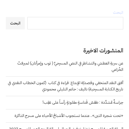
البحث
البحث
المنشورات الاخيرة
عن سريةِ العطشِ والتشاطرِ في النصِ المسرحيِّ ( ثوب وإمرأتان) لميرفتْ
الخُزاعي
أفق النقد المتخفي وقصديّة الإبداع: قراءة في كتاب (كمون الخطاب النقدي في
تاريخ الكتابة المسرحية) تاليف : حاتم التليلي محمودي
حِراسةٌ مُشدَّدة : طقسُ قَداسةٍ مقلوبَةٍ رأساً على عَقِب!
«تحت شجرة التين».. عندما تستجوب الأشباحُ الأحياءَ على مسرح الذاكرة
الهيئة العربية للمسرح تختار توفيق الجبالي لرسالة اليوم العربي للمسرح 2027.