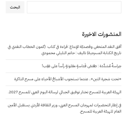
البحث
المنشورات الاخيرة
أفق النقد المتخفي وقصديّة الإبداع: قراءة في كتاب (كمون الخطاب النقدي في
تاريخ الكتابة المسرحية) تاليف : حاتم التليلي محمودي
حِراسةٌ مُشدَّدة : طقسُ قَداسةٍ مقلوبَةٍ رأساً على عَقِب!
«تحت شجرة التين».. عندما تستجوب الأشباحُ الأحياءَ على مسرح الذاكرة
الهيئة العربية للمسرح تختار توفيق الجبالي لرسالة اليوم العربي للمسرح 2027.
في إطار التحضيرات لمهرجان المسرح العربي، وزير الثقافة الأردني يستقبل الأمين
العام للهيئة العربية للمسرح.