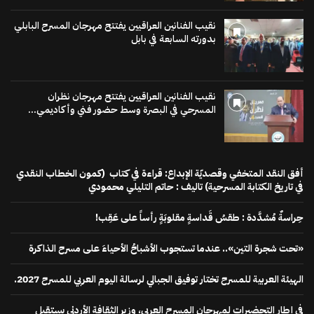
نقيب الفنانين العراقيين يفتتح مهرجان المسرح البابلي
بدورته السابعة في بابل
نقيب الفنانين العراقيين يفتتح مهرجان نظران
المسرحي في البصرة وسط حضور فني وأكاديمي...
أفق النقد المتخفي وقصديّة الإبداع: قراءة في كتاب (كمون الخطاب النقدي
في تاريخ الكتابة المسرحية) تاليف : حاتم التليلي محمودي
حِراسةٌ مُشدَّدة : طقسُ قَداسةٍ مقلوبَةٍ رأساً على عَقِب!
«تحت شجرة التين».. عندما تستجوب الأشباحُ الأحياءَ على مسرح الذاكرة
الهيئة العربية للمسرح تختار توفيق الجبالي لرسالة اليوم العربي للمسرح 2027.
في إطار التحضيرات لمهرجان المسرح العربي، وزير الثقافة الأردني يستقبل