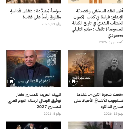
أفق النقد المتخفي وقصديّة
حِراسةٌ مُشدَّدة : طقسُ قَداسةٍ
الإبداع: قراءة في كتاب (كمون
مقلوبَةٍ رأساً على عَقِب!
الخطاب النقدي في تاريخ الكتابة
يوليو 21, 2026
المسرحية) تاليف : حاتم التليلي
محمودي
أغسطس 3, 2026
«تحت شجرة التين».. عندما
الهيئة العربية للمسرح تختار
تستجوب الأشباحُ الأحياءَ على
توفيق الجبالي لرسالة اليوم العربي
مسرح الذاكرة
للمسرح 2027.
يوليو 19, 2026
يوليو 8, 2026