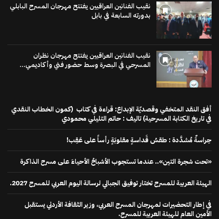
نقيب الفنانين العراقيين يفتتح مهرجان المسرح البابلي
بدورته السابعة في بابل
نقيب الفنانين العراقيين يفتتح مهرجان نظران
المسرحي في البصرة وسط حضور فني وأكاديمي...
أفق النقد المتخفي وقصديّة الإبداع: قراءة في كتاب (كمون الخطاب النقدي
في تاريخ الكتابة المسرحية) تاليف : حاتم التليلي محمودي
حِراسةٌ مُشدَّدة : طقسُ قَداسةٍ مقلوبَةٍ رأساً على عَقِب!
«تحت شجرة التين».. عندما تستجوب الأشباحُ الأحياءَ على مسرح الذاكرة
الهيئة العربية للمسرح تختار توفيق الجبالي لرسالة اليوم العربي للمسرح 2027.
في إطار التحضيرات لمهرجان المسرح العربي، وزير الثقافة الأردني يستقبل
الأمين العام للهيئة العربية للمسرح.