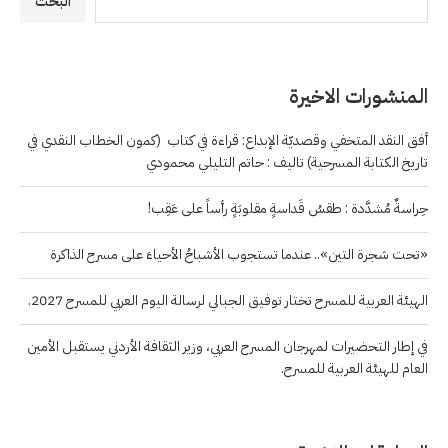
البحث
المنشورات الاخيرة
أفق النقد المتخفي وقصديّة الإبداع: قراءة في كتاب (كمون الخطاب النقدي في
تاريخ الكتابة المسرحية) تاليف : حاتم التليلي محمودي
حِراسةٌ مُشدَّدة : طقسُ قَداسةٍ مقلوبَةٍ رأساً على عَقِب!
«تحت شجرة التين».. عندما تستجوب الأشباحُ الأحياءَ على مسرح الذاكرة
الهيئة العربية للمسرح تختار توفيق الجبالي لرسالة اليوم العربي للمسرح 2027.
في إطار التحضيرات لمهرجان المسرح العربي، وزير الثقافة الأردني يستقبل الأمين
العام للهيئة العربية للمسرح.