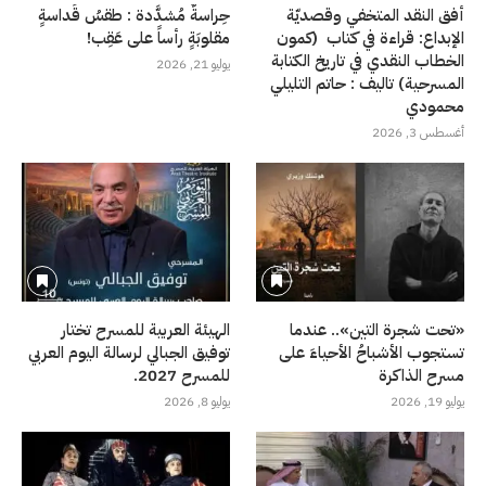
أفق النقد المتخفي وقصديّة
حِراسةٌ مُشدَّدة : طقسُ قَداسةٍ
الإبداع: قراءة في كتاب (كمون
مقلوبَةٍ رأساً على عَقِب!
الخطاب النقدي في تاريخ الكتابة
يوليو 21, 2026
المسرحية) تاليف : حاتم التليلي
محمودي
أغسطس 3, 2026
«تحت شجرة التين».. عندما
الهيئة العربية للمسرح تختار
تستجوب الأشباحُ الأحياءَ على
توفيق الجبالي لرسالة اليوم العربي
مسرح الذاكرة
للمسرح 2027.
يوليو 19, 2026
يوليو 8, 2026