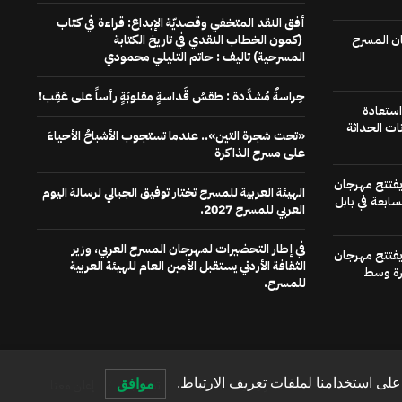
أفق النقد المتخفي وقصديّة الإبداع: قراءة في كتاب
ن المسرح
(كمون الخطاب النقدي في تاريخ الكتابة
المسرحية) تاليف : حاتم التليلي محمودي
حِراسةٌ مُشدَّدة : طقسُ قَداسةٍ مقلوبَةٍ رأساً على عَقِب!
استعادة
ات الحداثة
«تحت شجرة التين».. عندما تستجوب الأشباحُ الأحياءَ
على مسرح الذاكرة
 يفتتح مهرجان
الهيئة العربية للمسرح تختار توفيق الجبالي لرسالة اليوم
سابعة في بابل
العربي للمسرح 2027.
في إطار التحضيرات لمهرجان المسرح العربي، وزير
 يفتتح مهرجان
الثقافة الأردني يستقبل الأمين العام للهيئة العربية
رة وسط
للمسرح.
لى استخدامنا لملفات تعريف الارتباط.
موافق
الصفحة الرئيسية
عنا
اتصل بنا
إعلن معنا