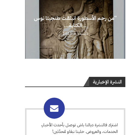
“من رحم الأسطورة انبثقت طنجيتا نوس
.. الكتابة...
ديسمبر 6, 2025
النشرة الإخبارية
اشترك فالنشرة ديالنا باش توصل بأحدث الأخبار،
الخدمات، والعروض. خلينا نبقاو مُحدّثين!