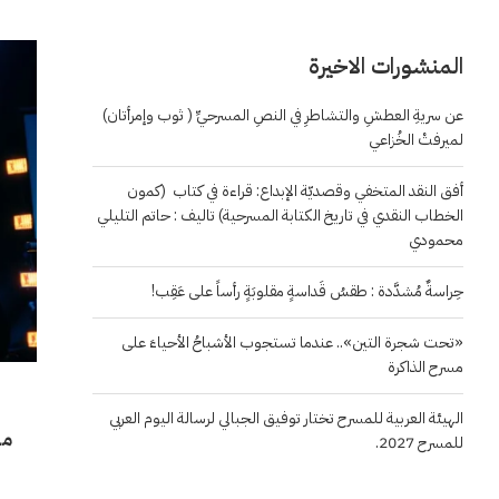
المنشورات الاخيرة
عن سريةِ العطشِ والتشاطرِ في النصِ المسرحيِّ ( ثوب وإمرأتان)
لميرفتْ الخُزاعي
أفق النقد المتخفي وقصديّة الإبداع: قراءة في كتاب (كمون
الخطاب النقدي في تاريخ الكتابة المسرحية) تاليف : حاتم التليلي
محمودي
حِراسةٌ مُشدَّدة : طقسُ قَداسةٍ مقلوبَةٍ رأساً على عَقِب!
«تحت شجرة التين».. عندما تستجوب الأشباحُ الأحياءَ على
مسرح الذاكرة
الهيئة العربية للمسرح تختار توفيق الجبالي لرسالة اليوم العربي
للمسرح 2027.