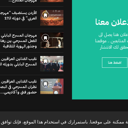
مهرجان المسرح...
الأردن يستضيف “مهرجا
العربي” في دورته الـ17
اعلان معنا
اعلان هنا يصل الى
مهرجان المسرح البابلي 
 المتابعين .. موقعنا
الفعل المسرحي بين رهان
وجذور الهوية الثقافية
حقق لك الانتشار
نقيب الفنانين العراقيين
اضغط هنا
المسرح البابلي بدورته ال
نقيب الفنانين العراقيين
نظران المسرحي في البص
حضور فني وأكاديمي...
 ممكنة على موقعنا. باستمرارك في استخدام هذا الموقع، فإنك توافق ع