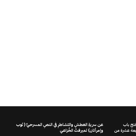
فتح باب
عن سريةِ العطشِ والتشاطرِ في النصِ المسرحيِّ ( ثوب
ابعة عشرة من
وإمرأتان) لميرفتْ الخُزاعي