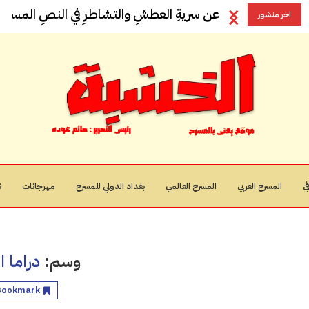
عن سريةِ العطشِ والتشاطرِ في النصِ المسرحيِ
اخر منشور
ي
المسرح العربي
المسرح العالمي
بغداد الدولي للمسرح
مهرجانات
ن
وسم:
دراما ا
Bookmark