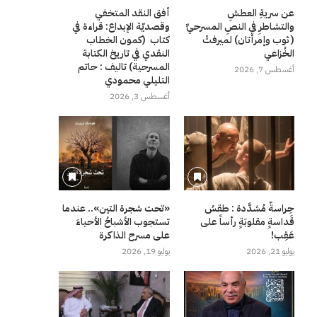
عن سريةِ العطشِ
أفق النقد المتخفي
والتشاطرِ في النصِ المسرحيِّ
وقصديّة الإبداع: قراءة في
( ثوب وإمرأتان) لميرفتْ
كتاب (كمون الخطاب
الخُزاعي
النقدي في تاريخ الكتابة
المسرحية) تاليف : حاتم
أغسطس 7, 2026
التليلي محمودي
أغسطس 3, 2026
حِراسةٌ مُشدَّدة : طقسُ
«تحت شجرة التين».. عندما
قَداسةٍ مقلوبَةٍ رأساً على
تستجوب الأشباحُ الأحياءَ
عَقِب!
على مسرح الذاكرة
يوليو 21, 2026
يوليو 19, 2026