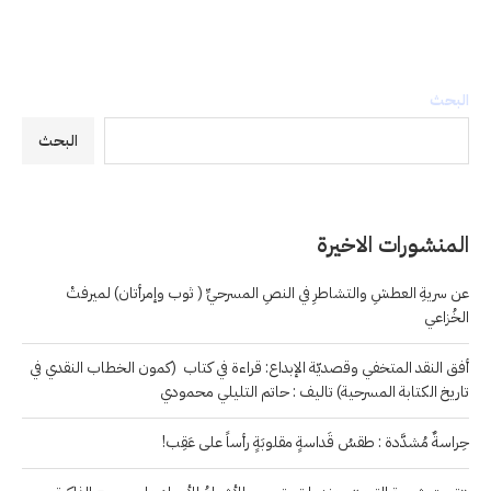
البحث
البحث
المنشورات الاخيرة
عن سريةِ العطشِ والتشاطرِ في النصِ المسرحيِّ ( ثوب وإمرأتان) لميرفتْ
الخُزاعي
أفق النقد المتخفي وقصديّة الإبداع: قراءة في كتاب (كمون الخطاب النقدي في
تاريخ الكتابة المسرحية) تاليف : حاتم التليلي محمودي
حِراسةٌ مُشدَّدة : طقسُ قَداسةٍ مقلوبَةٍ رأساً على عَقِب!