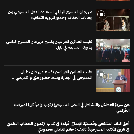
مهرجان المسرح البابلي استعادة الفعل المسرحي بين
رهانات الحداثة وجذور الهوية الثقافية
نقيب الفنانين العراقيين يفتتح مهرجان المسرح البابلي
بدورته السابعة في بابل
نقيب الفنانين العراقيين يفتتح مهرجان نظران
المسرحي في البصرة وسط حضور فني وأكاديمي...
عن سريةِ العطشِ والتشاطرِ في النصِ المسرحيِّ ( ثوب وإمرأتان) لميرفتْ
الخُزاعي
أفق النقد المتخفي وقصديّة الإبداع: قراءة في كتاب (كمون الخطاب النقدي
في تاريخ الكتابة المسرحية) تاليف : حاتم التليلي محمودي