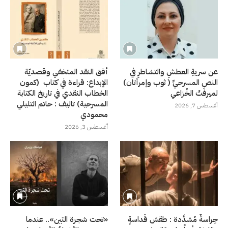
عن سريةِ العطشِ والتشاطرِ في
أفق النقد المتخفي وقصديّة
النصِ المسرحيِّ ( ثوب وإمرأتان)
الإبداع: قراءة في كتاب (كمون
لميرفتْ الخُزاعي
الخطاب النقدي في تاريخ الكتابة
المسرحية) تاليف : حاتم التليلي
أغسطس 7, 2026
محمودي
أغسطس 3, 2026
حِراسةٌ مُشدَّدة : طقسُ قَداسةٍ
«تحت شجرة التين».. عندما