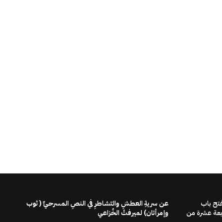
فتح باب
عن سريةِ العطشِ والتشاطرِ في النصِ المسرحيِّ ( ثوب
ابعة عشرة من
وإمرأتان) لميرفتْ الخُزاعي