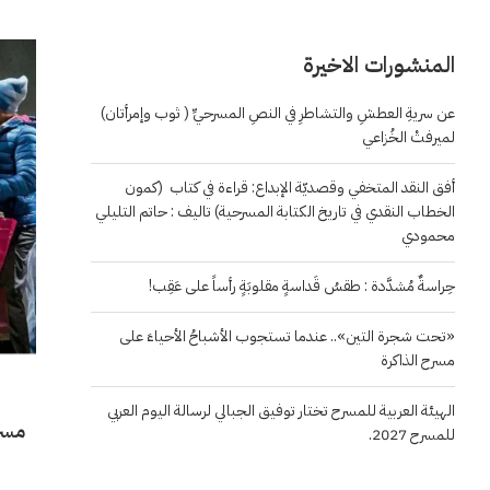
المنشورات الاخيرة
عن سريةِ العطشِ والتشاطرِ في النصِ المسرحيِّ ( ثوب وإمرأتان)
لميرفتْ الخُزاعي
أفق النقد المتخفي وقصديّة الإبداع: قراءة في كتاب (كمون
الخطاب النقدي في تاريخ الكتابة المسرحية) تاليف : حاتم التليلي
محمودي
حِراسةٌ مُشدَّدة : طقسُ قَداسةٍ مقلوبَةٍ رأساً على عَقِب!
«تحت شجرة التين».. عندما تستجوب الأشباحُ الأحياءَ على
مسرح الذاكرة
الهيئة العربية للمسرح تختار توفيق الجبالي لرسالة اليوم العربي
مسرح
للمسرح 2027.