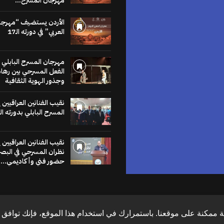
مهرجان المسرح...
للنشر في
موقع
الأردن يستضيف “مهرجا
العربي” في دورته الـ17
الخشبة
مهرجان المسرح البابلي 
عنا يساهم في نشر
الفعل المسرحي بين رهان
لاخبار والمقالات
وجذور الهوية الثقافية
متابعات والنصوص
وعروض الكتب
نقيب الفنانين العراقيين
مراجعات والحوارات
المسرح البابلي بدورته ال
نقيب الفنانين العراقيين
اضغط هنا
نظران المسرحي في البص
حضور فني وأكاديمي...
 ممكنة على موقعنا. باستمرارك في استخدام هذا الموقع، فإنك توافق ع