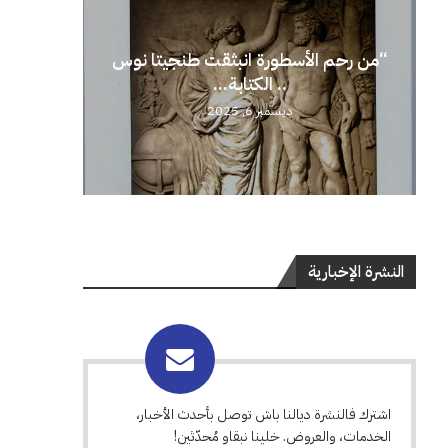
“من رحم الأسطورة انبثقت طنجيتا نوس
.. الكتابة...
ديسمبر 6, 2025
النشرة الإخبارية
اشترك فالنشرة ديالنا باش توصل بأحدث الأخبار،
الخدمات، والعروض. خلينا نبقاو مُحدّثين!