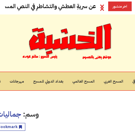
عن سريةِ العطشِ والتشاطرِ في النصِ المسرحيِ
اخر منشور
ي
المسرح العربي
المسرح العالمي
بغداد الدولي للمسرح
مهرجانات
ن
وسم:
جماليات 
Bookmark