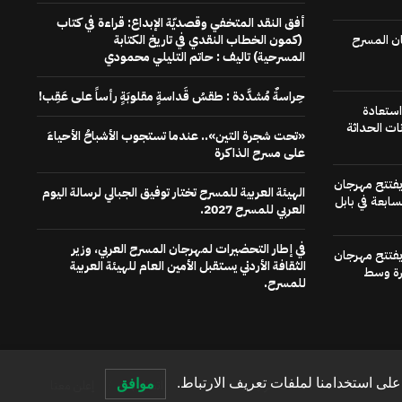
أفق النقد المتخفي وقصديّة الإبداع: قراءة في كتاب
ن المسرح
(كمون الخطاب النقدي في تاريخ الكتابة
المسرحية) تاليف : حاتم التليلي محمودي
حِراسةٌ مُشدَّدة : طقسُ قَداسةٍ مقلوبَةٍ رأساً على عَقِب!
استعادة
ات الحداثة
«تحت شجرة التين».. عندما تستجوب الأشباحُ الأحياءَ
على مسرح الذاكرة
 يفتتح مهرجان
الهيئة العربية للمسرح تختار توفيق الجبالي لرسالة اليوم
سابعة في بابل
العربي للمسرح 2027.
في إطار التحضيرات لمهرجان المسرح العربي، وزير
 يفتتح مهرجان
الثقافة الأردني يستقبل الأمين العام للهيئة العربية
رة وسط
للمسرح.
لى استخدامنا لملفات تعريف الارتباط.
موافق
الصفحة الرئيسية
عنا
اتصل بنا
إعلن معنا