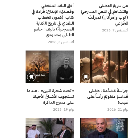
عن سريةِ العطشِ
أفق النقد المتخفي
والتشاطرِ في النصِ المسرحيِّ
وقصديّة الإبداع: قراءة في
( ثوب وإمرأتان) لميرفتْ
كتاب (كمون الخطاب
الخُزاعي
النقدي في تاريخ الكتابة
المسرحية) تاليف : حاتم
أغسطس 7, 2026
التليلي محمودي
أغسطس 3, 2026
حِراسةٌ مُشدَّدة : طقسُ
«تحت شجرة التين».. عندما
قَداسةٍ مقلوبَةٍ رأساً على
تستجوب الأشباحُ الأحياءَ
عَقِب!
على مسرح الذاكرة
يوليو 21, 2026
يوليو 19, 2026