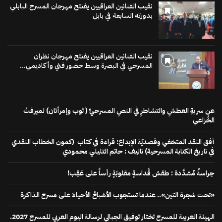
نقيب الفنانين العراقيين يفتتح مهرجان المسرح البابلي
بدورته السابعة في بابل
نقيب الفنانين العراقيين يفتتح مهرجان نظران
المسرحي في البصرة وسط حضور فني وأكاديمي...
عن سريةِ العطشِ والتشاطرِ في النصِ المسرحيِّ ( ثوب وإمرأتان) لميرفتْ
الخُزاعي
أفق النقد المتخفي وقصديّة الإبداع: قراءة في كتاب (كمون الخطاب النقدي
في تاريخ الكتابة المسرحية) تاليف : حاتم التليلي محمودي
حِراسةٌ مُشدَّدة : طقسُ قَداسةٍ مقلوبَةٍ رأساً على عَقِب!
«تحت شجرة التين».. عندما تستجوب الأشباحُ الأحياءَ على مسرح الذاكرة
الهيئة العربية للمسرح تختار توفيق الجبالي لرسالة اليوم العربي للمسرح 2027.