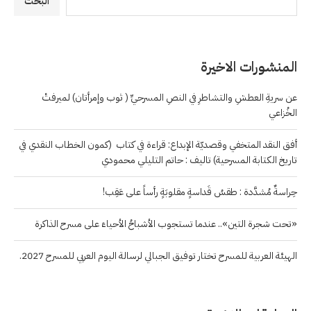
البحث
المنشورات الاخيرة
عن سريةِ العطشِ والتشاطرِ في النصِ المسرحيِّ ( ثوب وإمرأتان) لميرفتْ
الخُزاعي
أفق النقد المتخفي وقصديّة الإبداع: قراءة في كتاب (كمون الخطاب النقدي في
تاريخ الكتابة المسرحية) تاليف : حاتم التليلي محمودي
حِراسةٌ مُشدَّدة : طقسُ قَداسةٍ مقلوبَةٍ رأساً على عَقِب!
«تحت شجرة التين».. عندما تستجوب الأشباحُ الأحياءَ على مسرح الذاكرة
الهيئة العربية للمسرح تختار توفيق الجبالي لرسالة اليوم العربي للمسرح 2027.