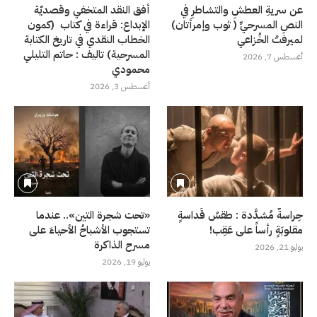
عن سريةِ العطشِ والتشاطرِ في
أفق النقد المتخفي وقصديّة
النصِ المسرحيِّ ( ثوب وإمرأتان)
الإبداع: قراءة في كتاب (كمون
لميرفتْ الخُزاعي
الخطاب النقدي في تاريخ الكتابة
المسرحية) تاليف : حاتم التليلي
أغسطس 7, 2026
محمودي
أغسطس 3, 2026
حِراسةٌ مُشدَّدة : طقسُ قَداسةٍ
«تحت شجرة التين».. عندما
مقلوبَةٍ رأساً على عَقِب!
تستجوب الأشباحُ الأحياءَ على
مسرح الذاكرة
يوليو 21, 2026
يوليو 19, 2026