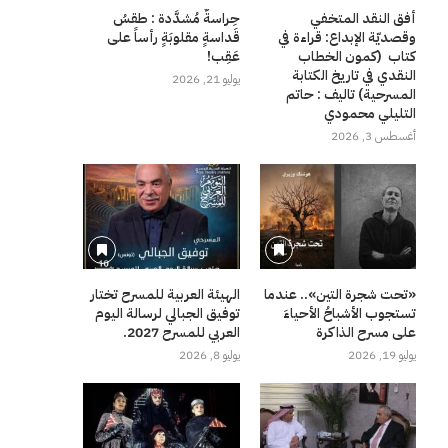
أفق النقد المتخفي
حِراسةٌ مُشدَّدة : طقسُ
وقصديّة الإبداع: قراءة في
قَداسةٍ مقلوبَةٍ رأساً على
كتاب (كمون الخطاب
عَقِب!
النقدي في تاريخ الكتابة
يوليو 21, 2026
المسرحية) تاليف : حاتم
التليلي محمودي
أغسطس 3, 2026
«تحت شجرة التين».. عندما
الهيئة العربية للمسرح تختار
تستجوب الأشباحُ الأحياءَ
توفيق الجبالي لرسالة اليوم
على مسرح الذاكرة
العربي للمسرح 2027.
يوليو 19, 2026
يوليو 8, 2026