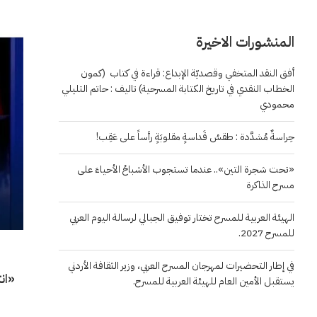
المنشورات الاخيرة
أفق النقد المتخفي وقصديّة الإبداع: قراءة في كتاب (كمون
الخطاب النقدي في تاريخ الكتابة المسرحية) تاليف : حاتم التليلي
محمودي
حِراسةٌ مُشدَّدة : طقسُ قَداسةٍ مقلوبَةٍ رأساً على عَقِب!
«تحت شجرة التين».. عندما تستجوب الأشباحُ الأحياءَ على
مسرح الذاكرة
الهيئة العربية للمسرح تختار توفيق الجبالي لرسالة اليوم العربي
للمسرح 2027.
في إطار التحضيرات لمهرجان المسرح العربي، وزير الثقافة الأردني
يستقبل الأمين العام للهيئة العربية للمسرح.