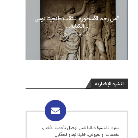
“من رحم الأسطورة انبثقت طنجيتا نوس
.. الكتابة...
ديسمبر 6, 2025
النشرة الإخبارية
اشترك فالنشرة ديالنا باش توصل بأحدث الأخبار،
الخدمات، والعروض. خلينا نبقاو مُحدّثين!