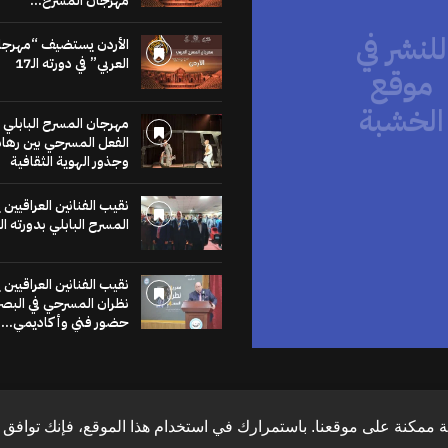
مهرجان المسرح...
للنشر في
موقع
الأردن يستضيف “مهرجا
العربي” في دورته الـ17
الخشبة
مهرجان المسرح البابلي 
عنا يساهم في نشر
الفعل المسرحي بين رهان
لاخبار والمقالات
وجذور الهوية الثقافية
متابعات والنصوص
وعروض الكتب
نقيب الفنانين العراقيين
مراجعات والحوارات
المسرح البابلي بدورته ال
اضغط هنا
نقيب الفنانين العراقيين
نظران المسرحي في البص
حضور فني وأكاديمي...
 ممكنة على موقعنا. باستمرارك في استخدام هذا الموقع، فإنك توافق ع