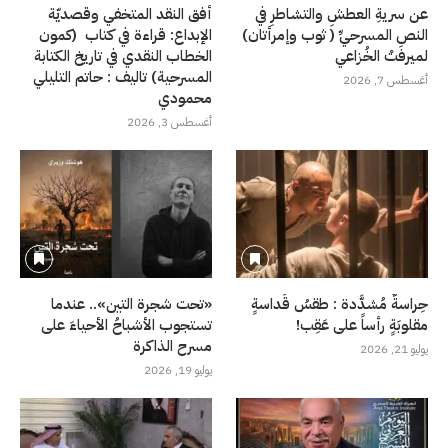
عن سريةِ العطشِ والتشاطرِ في
أفق النقد المتخفي وقصديّة
النصِ المسرحيِّ ( ثوب وإمرأتان)
الإبداع: قراءة في كتاب (كمون
لميرفتْ الخُزاعي
الخطاب النقدي في تاريخ الكتابة
المسرحية) تاليف : حاتم التليلي
أغسطس 7, 2026
محمودي
أغسطس 3, 2026
حِراسةٌ مُشدَّدة : طقسُ قَداسةٍ
«تحت شجرة التين».. عندما
مقلوبَةٍ رأساً على عَقِب!
تستجوب الأشباحُ الأحياءَ على
مسرح الذاكرة
يوليو 21, 2026
يوليو 19, 2026