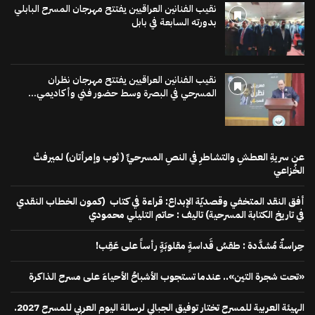
نقيب الفنانين العراقيين يفتتح مهرجان المسرح البابلي
بدورته السابعة في بابل
نقيب الفنانين العراقيين يفتتح مهرجان نظران
المسرحي في البصرة وسط حضور فني وأكاديمي...
عن سريةِ العطشِ والتشاطرِ في النصِ المسرحيِّ ( ثوب وإمرأتان) لميرفتْ
الخُزاعي
أفق النقد المتخفي وقصديّة الإبداع: قراءة في كتاب (كمون الخطاب النقدي
في تاريخ الكتابة المسرحية) تاليف : حاتم التليلي محمودي
حِراسةٌ مُشدَّدة : طقسُ قَداسةٍ مقلوبَةٍ رأساً على عَقِب!
«تحت شجرة التين».. عندما تستجوب الأشباحُ الأحياءَ على مسرح الذاكرة
الهيئة العربية للمسرح تختار توفيق الجبالي لرسالة اليوم العربي للمسرح 2027.