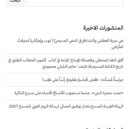
البحث
المنشورات الاخيرة
عن سريةِ العطشِ والتشاطرِ في النصِ المسرحيِّ ( ثوب وإمرأتان) لميرفتْ
الخُزاعي
أفق النقد المتخفي وقصديّة الإبداع: قراءة في كتاب (كمون الخطاب النقدي في
تاريخ الكتابة المسرحية) تاليف : حاتم التليلي محمودي
حِراسةٌ مُشدَّدة : طقسُ قَداسةٍ مقلوبَةٍ رأساً على عَقِب!
«تحت شجرة التين».. عندما تستجوب الأشباحُ الأحياءَ على مسرح الذاكرة
الهيئة العربية للمسرح تختار توفيق الجبالي لرسالة اليوم العربي للمسرح 2027.