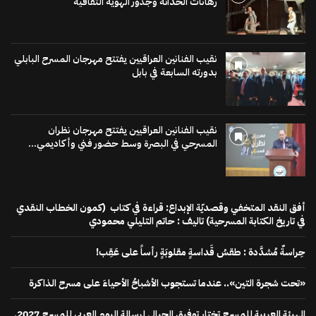
رهانات الحداثة وجذور الهوية الثقافية
نقيب الفنانين العراقيين يفتتح مهرجان المسرح البابلي
بدورته السابعة في بابل
نقيب الفنانين العراقيين يفتتح مهرجان نظران
المسرحي في البصرة وسط حضور فني وأكاديمي...
أفق النقد المتخفي وقصديّة الإبداع: قراءة في كتاب (كمون الخطاب النقدي
في تاريخ الكتابة المسرحية) تاليف : حاتم التليلي محمودي
حِراسةٌ مُشدَّدة : طقسُ قَداسةٍ مقلوبَةٍ رأساً على عَقِب!
«تحت شجرة التين».. عندما تستجوب الأشباحُ الأحياءَ على مسرح الذاكرة
الهيئة العربية للمسرح تختار توفيق الجبالي لرسالة اليوم العربي للمسرح 2027.