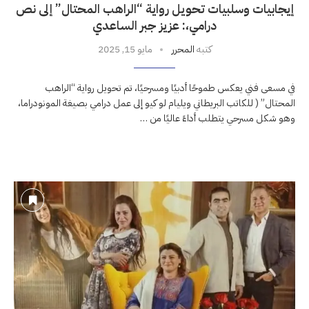
إيجابيات وسلبيات تحويل رواية “الراهب المحتال” إلى نص
درامي،: عزيز جبر الساعدي
كتبه
المحرر
مايو 15, 2025
في مسعى فني يعكس طموحًا أدبيًا ومسرحيًا، تم تحويل رواية “الراهب
المحتال” ( للكاتب البريطاني ويليام لو كيو إلى عمل درامي بصيغة المونودراما،
وهو شكل مسرحي يتطلب أداءً عاليًا من …