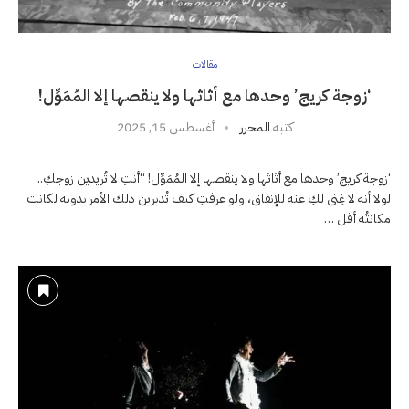
مقالات
‘زوجة كريج’ وحدها مع أثاثها ولا ينقصها إلا المُمَوِّل!
كتبه
المحرر
أغسطس 15, 2025
‘زوجة كريج’ وحدها مع أثاثها ولا ينقصها إلا المُمَوِّل! “أنتِ لا تُريدين زوجكِ..
لولا أنه لا غِنى لكِ عنه للإنفاق، ولو عرفتِ كيف تُدبرين ذلك الأمر بدونه لكانت
مكانتُه أقل …