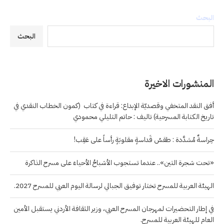
البحث
البحث
المنشورات الاخيرة
أفق النقد المتخفي وقصديّة الإبداع: قراءة في كتاب (كمون الخطاب النقدي في
تاريخ الكتابة المسرحية) تاليف : حاتم التليلي محمودي
حِراسةٌ مُشدَّدة : طقسُ قَداسةٍ مقلوبَةٍ رأساً على عَقِب!
«تحت شجرة التين».. عندما تستجوب الأشباحُ الأحياءَ على مسرح الذاكرة
الهيئة العربية للمسرح تختار توفيق الجبالي لرسالة اليوم العربي للمسرح 2027.
في إطار التحضيرات لمهرجان المسرح العربي، وزير الثقافة الأردني يستقبل الأمين
العام للهيئة العربية للمسرح.