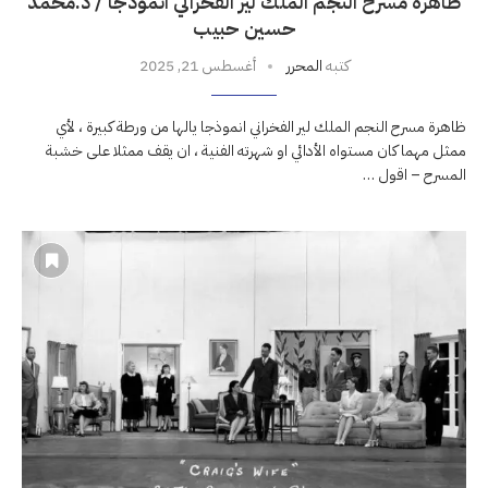
ظاهرة مسرح النجم الملك لير الفخراني انموذجا / د.محمد
حسين حبيب
كتبه
المحرر
أغسطس 21, 2025
ظاهرة مسرح النجم الملك لير الفخراني انموذجا يالها من ورطة كبيرة ، لأي
ممثل مهما كان مستواه الأدائي او شهرته الفنية ، ان يقف ممثلا على خشبة
المسرح – اقول …