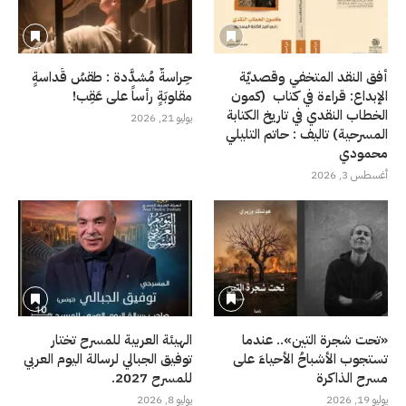
أفق النقد المتخفي وقصديّة
حِراسةٌ مُشدَّدة : طقسُ قَداسةٍ
الإبداع: قراءة في كتاب (كمون
مقلوبَةٍ رأساً على عَقِب!
الخطاب النقدي في تاريخ الكتابة
يوليو 21, 2026
المسرحية) تاليف : حاتم التليلي
محمودي
أغسطس 3, 2026
«تحت شجرة التين».. عندما
الهيئة العربية للمسرح تختار
تستجوب الأشباحُ الأحياءَ على
توفيق الجبالي لرسالة اليوم العربي
مسرح الذاكرة
للمسرح 2027.
يوليو 19, 2026
يوليو 8, 2026