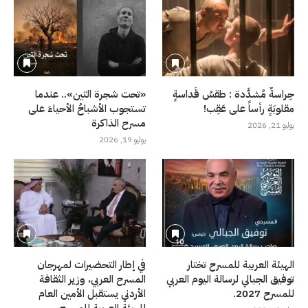
حِراسةٌ مُشدَّدة : طقسُ قَداسةٍ
«تحت شجرة التين».. عندما
مقلوبَةٍ رأساً على عَقِب!
تستجوب الأشباحُ الأحياءَ على
مسرح الذاكرة
يوليو 21, 2026
يوليو 19, 2026
الهيئة العربية للمسرح تختار
في إطار التحضيرات لمهرجان
توفيق الجبالي لرسالة اليوم العربي
المسرح العربي، وزير الثقافة
للمسرح 2027.
الأردني يستقبل الأمين العام
للهيئة العربية للمسرح.