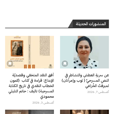
المنشورات الحديثة
عن سريةِ العطشِ والتشاطرِ في
أفق النقد المتخفي وقصديّة
النصِ المسرحيِّ ( ثوب وإمرأتان)
الإبداع: قراءة في كتاب (كمون
لميرفتْ الخُزاعي
الخطاب النقدي في تاريخ الكتابة
المسرحية) تاليف : حاتم التليلي
أغسطس 7, 2026
محمودي
أغسطس 3, 2026