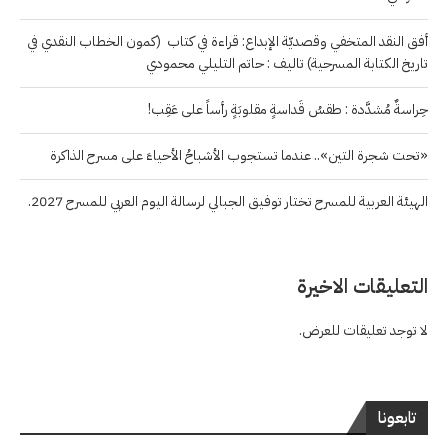
أفق النقد المتخفي وقصديّة الإبداع: قراءة في كتاب (كمون الخطاب النقدي في
تاريخ الكتابة المسرحية) تاليف : حاتم التليلي محمودي
حِراسةٌ مُشدَّدة : طقسُ قَداسةٍ مقلوبَةٍ رأساً على عَقِب!
«تحت شجرة التين».. عندما تستجوب الأشباحُ الأحياءَ على مسرح الذاكرة
الهيئة العربية للمسرح تختار توفيق الجبالي لرسالة اليوم العربي للمسرح 2027.
التعليقات الاخيرة
لا توجد تعليقات للعرض.
تابعونا