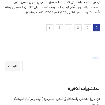
تونس – الخشبة تنطلق فعاليات المنتدى المسرحي الدولي ضمن الدورة
السادسة والعشرين لأيام قرطاج المسرحية تحت عنوان “الفنان المسرحي: زمنه
وأعماله”، وذلك من 24 إلى 26 نوفمبر 2025، بتنظيم وتنسيق …
6
…
3
2
1
البحث
البحث
المنشورات الاخيرة
عن سريةِ العطشِ والتشاطرِ في النصِ المسرحيِّ ( ثوب وإمرأتان) لميرفتْ
الخُزاعي