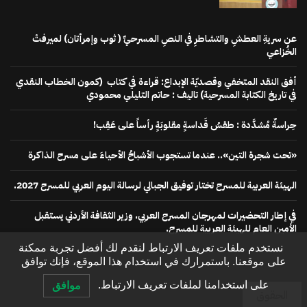
عن سريةِ العطشِ والتشاطرِ في النصِ المسرحيِّ ( ثوب وإمرأتان) لميرفتْ
الخُزاعي
أفق النقد المتخفي وقصديّة الإبداع: قراءة في كتاب (كمون الخطاب النقدي
في تاريخ الكتابة المسرحية) تاليف : حاتم التليلي محمودي
حِراسةٌ مُشدَّدة : طقسُ قَداسةٍ مقلوبَةٍ رأساً على عَقِب!
«تحت شجرة التين».. عندما تستجوب الأشباحُ الأحياءَ على مسرح الذاكرة
الهيئة العربية للمسرح تختار توفيق الجبالي لرسالة اليوم العربي للمسرح 2027.
في إطار التحضيرات لمهرجان المسرح العربي، وزير الثقافة الأردني يستقبل
الأمين العام للهيئة العربية للمسرح.
نستخدم ملفات تعريف الارتباط لنقدم لك أفضل تجربة ممكنة
على موقعنا. باستمرارك في استخدام هذا الموقع، فإنك توافق
على استخدامنا لملفات تعريف الارتباط.
موافق
الحقوق