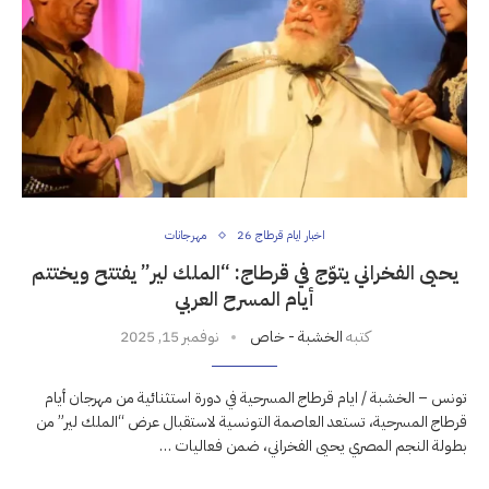
اخبار ايام قرطاج 26
مهرجانات
يحيى الفخراني يتوّج في قرطاج: “الملك لير” يفتتح ويختتم
أيام المسرح العربي
كتبه
الخشبة - خاص
نوفمبر 15, 2025
تونس – الخشبة / ايام قرطاج المسرحية في دورة استثنائية من مهرجان أيام
قرطاج المسرحية، تستعد العاصمة التونسية لاستقبال عرض “الملك لير” من
بطولة النجم المصري يحيى الفخراني، ضمن فعاليات …