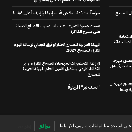
المسرحية) تاليف : حاتم التليلي محمودي
ن المسرح
حِراسةٌ مُشدَّدة : طقسُ قَداسةٍ مقلوبَةٍ رأساً على عَقِب!
«تحت شجرة التين».. عندما تستجوب الأشباحُ الأحياءَ
على مسرح الذاكرة
استعادة
ات الحداثة
الهيئة العربية للمسرح تختار توفيق الجبالي لرسالة اليوم
العربي للمسرح 2027.
 يفتتح مهرجان
في إطار التحضيرات لمهرجان المسرح العربي، وزير
سابعة في بابل
الثقافة الأردني يستقبل الأمين العام للهيئة العربية
للمسرح.
 يفتتح مهرجان
“الملك لير” أفريقياً!
رة وسط
لى استخدامنا لملفات تعريف الارتباط.
موافق
الصفحة الرئيسية
عنا
اتصل بنا
إعلن معنا