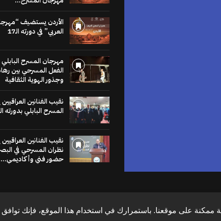
مهرجان المسرح...
للنشر في
موقع
الأردن يستضيف “مهرجا
العربي” في دورته الـ17
الخشبة
مهرجان المسرح البابلي 
عنا يساهم في نشر
الفعل المسرحي بين رهان
لاخبار والمقالات
وجذور الهوية الثقافية
متابعات والنصوص
وعروض الكتب
نقيب الفنانين العراقيين
مراجعات والحوارات
المسرح البابلي بدورته ال
نقيب الفنانين العراقيين
اضغط هنا
نظران المسرحي في البص
حضور فني وأكاديمي...
 ممكنة على موقعنا. باستمرارك في استخدام هذا الموقع، فإنك توافق ع