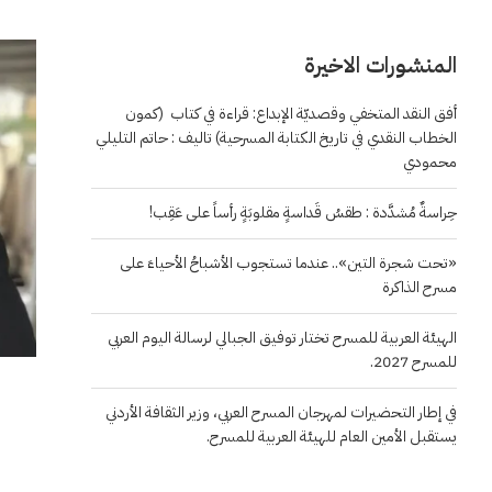
المنشورات الاخيرة
أفق النقد المتخفي وقصديّة الإبداع: قراءة في كتاب (كمون
الخطاب النقدي في تاريخ الكتابة المسرحية) تاليف : حاتم التليلي
محمودي
حِراسةٌ مُشدَّدة : طقسُ قَداسةٍ مقلوبَةٍ رأساً على عَقِب!
«تحت شجرة التين».. عندما تستجوب الأشباحُ الأحياءَ على
مسرح الذاكرة
الهيئة العربية للمسرح تختار توفيق الجبالي لرسالة اليوم العربي
للمسرح 2027.
في إطار التحضيرات لمهرجان المسرح العربي، وزير الثقافة الأردني
يستقبل الأمين العام للهيئة العربية للمسرح.