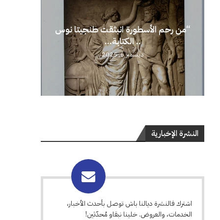
“من رحم الأسطورة انبثقت طنجيتا نوس
.. الكتابة...
ديسمبر 6, 2025
النشرة الإخبارية
اشترك فالنشرة ديالنا باش توصل بأحدث الأخبار،
الخدمات، والعروض. خلينا نبقاو مُحدّثين!