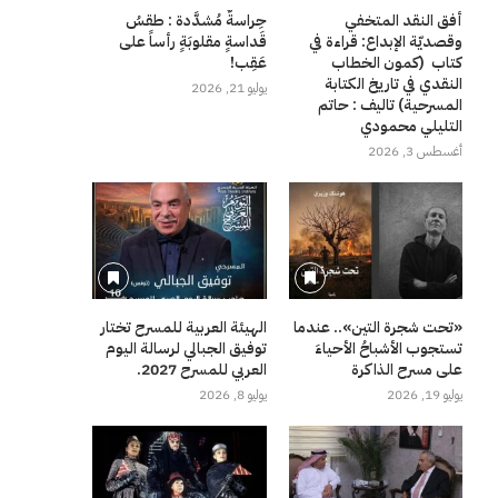
أفق النقد المتخفي
حِراسةٌ مُشدَّدة : طقسُ
وقصديّة الإبداع: قراءة في
قَداسةٍ مقلوبَةٍ رأساً على
كتاب (كمون الخطاب
عَقِب!
النقدي في تاريخ الكتابة
يوليو 21, 2026
المسرحية) تاليف : حاتم
التليلي محمودي
أغسطس 3, 2026
«تحت شجرة التين».. عندما
الهيئة العربية للمسرح تختار
تستجوب الأشباحُ الأحياءَ
توفيق الجبالي لرسالة اليوم
على مسرح الذاكرة
العربي للمسرح 2027.
يوليو 19, 2026
يوليو 8, 2026