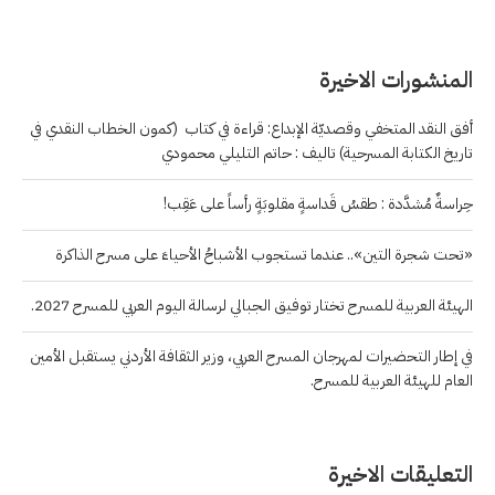
المنشورات الاخيرة
أفق النقد المتخفي وقصديّة الإبداع: قراءة في كتاب (كمون الخطاب النقدي في
تاريخ الكتابة المسرحية) تاليف : حاتم التليلي محمودي
حِراسةٌ مُشدَّدة : طقسُ قَداسةٍ مقلوبَةٍ رأساً على عَقِب!
«تحت شجرة التين».. عندما تستجوب الأشباحُ الأحياءَ على مسرح الذاكرة
الهيئة العربية للمسرح تختار توفيق الجبالي لرسالة اليوم العربي للمسرح 2027.
في إطار التحضيرات لمهرجان المسرح العربي، وزير الثقافة الأردني يستقبل الأمين
العام للهيئة العربية للمسرح.
التعليقات الاخيرة