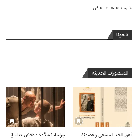
لا توجد تعليقات للعرض.
تابعونا
المنشورات الحديثة
أفق النقد المتخفي وقصديّة
حِراسةٌ مُشدَّدة : طقسُ قَداسةٍ