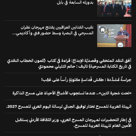
بدورته السابعة في بابل
نقيب الفنانين العراقيين يفتتح مهرجان نظران
المسرحي في البصرة وسط حضور فني وأكاديمي...
أفق النقد المتخفي وقصديّة الإبداع: قراءة في كتاب (كمون الخطاب النقدي
في تاريخ الكتابة المسرحية) تاليف : حاتم التليلي محمودي
حِراسةٌ مُشدَّدة : طقسُ قَداسةٍ مقلوبَةٍ رأساً على عَقِب!
«تحت شجرة التين».. عندما تستجوب الأشباحُ الأحياءَ على مسرح الذاكرة
الهيئة العربية للمسرح تختار توفيق الجبالي لرسالة اليوم العربي للمسرح 2027.
في إطار التحضيرات لمهرجان المسرح العربي، وزير الثقافة الأردني يستقبل
الأمين العام للهيئة العربية للمسرح.