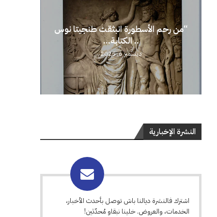
“من رحم الأسطورة انبثقت طنجيتا نوس
.. الكتابة...
ديسمبر 6, 2025
النشرة الإخبارية
اشترك فالنشرة ديالنا باش توصل بأحدث الأخبار،
الخدمات، والعروض. خلينا نبقاو مُحدّثين!