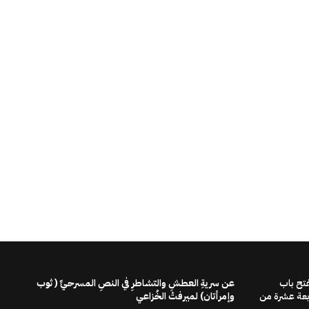
فتح باب
عن سريةِ العطشِ والتشاطرِ في النصِ المسرحيِّ ( ثوب
ابعة عشرة من
وإمرأتان) لميرفتْ الخُزاعي