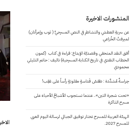
المنشورات الاخيرة
عن سريةِ العطشِ والتشاطرِ في النصِ المسرحيِّ ( ثوب وإمرأتان)
لميرفتْ الخُزاعي
أفق النقد المتخفي وقصديّة الإبداع: قراءة في كتاب (كمون
الخطاب النقدي في تاريخ الكتابة المسرحية) تاليف : حاتم التليلي
محمودي
حِراسةٌ مُشدَّدة : طقسُ قَداسةٍ مقلوبَةٍ رأساً على عَقِب!
«تحت شجرة التين».. عندما تستجوب الأشباحُ الأحياءَ على
مسرح الذاكرة
الهيئة العربية للمسرح تختار توفيق الجبالي لرسالة اليوم العربي
الاخر
للمسرح 2027.