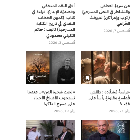
عن سريةِ العطشِ
أفق النقد المتخفي
والتشاطرِ في النصِ المسرحيِّ
وقصديّة الإبداع: قراءة في
( ثوب وإمرأتان) لميرفتْ
كتاب (كمون الخطاب
الخُزاعي
النقدي في تاريخ الكتابة
المسرحية) تاليف : حاتم
أغسطس 7, 2026
التليلي محمودي
أغسطس 3, 2026
حِراسةٌ مُشدَّدة : طقسُ
«تحت شجرة التين».. عندما
قَداسةٍ مقلوبَةٍ رأساً على
تستجوب الأشباحُ الأحياءَ
عَقِب!
على مسرح الذاكرة
يوليو 21, 2026
يوليو 19, 2026