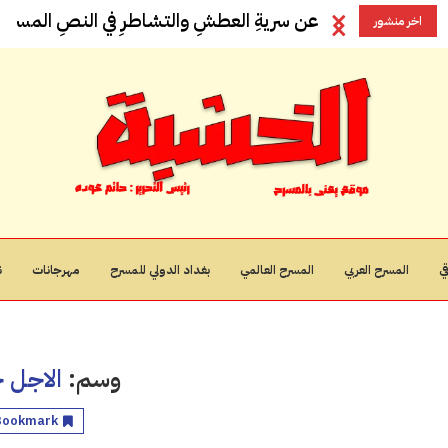
عن سريةِ العطشِ والتشاطرِ في النصِ المسرحيِ
اخر منشور
ي
المسرح العربي
المسرح العالمي
بغداد الدولي للمسرح
مهرجانات
ن
وسم:
الاجل 
Bookmark