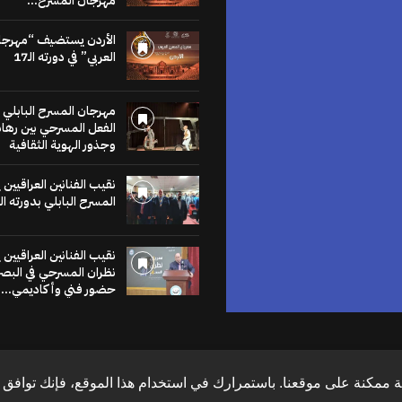
مهرجان المسرح...
للنشر في
موقع
الأردن يستضيف “مهرجا
العربي” في دورته الـ17
الخشبة
مهرجان المسرح البابلي 
عنا يساهم في نشر
الفعل المسرحي بين رهان
لاخبار والمقالات
وجذور الهوية الثقافية
متابعات والنصوص
وعروض الكتب
نقيب الفنانين العراقيين
مراجعات والحوارات
المسرح البابلي بدورته ال
اضغط هنا
نقيب الفنانين العراقيين
نظران المسرحي في البص
حضور فني وأكاديمي...
 ممكنة على موقعنا. باستمرارك في استخدام هذا الموقع، فإنك توافق ع