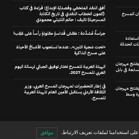
أفق النقد المتخفي وقصديّة الإبداع: قراءة في كتاب
ن المسرح
(كمون الخطاب النقدي في تاريخ الكتابة
المسرحية) تاليف : حاتم التليلي محمودي
حِراسةٌ مُشدَّدة : طقسُ قَداسةٍ مقلوبَةٍ رأساً على عَقِب!
استعادة
ات الحداثة
«تحت شجرة التين».. عندما تستجوب الأشباحُ الأحياءَ
على مسرح الذاكرة
 يفتتح مهرجان
الهيئة العربية للمسرح تختار توفيق الجبالي لرسالة اليوم
سابعة في بابل
العربي للمسرح 2027.
في إطار التحضيرات لمهرجان المسرح العربي، وزير
 يفتتح مهرجان
الثقافة الأردني يستقبل الأمين العام للهيئة العربية
رة وسط
للمسرح.
لى استخدامنا لملفات تعريف الارتباط.
موافق
الصفحة الرئيسية
عنا
اتصل بنا
إعلن معنا