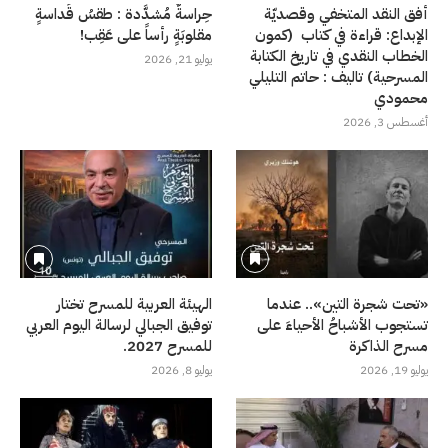
أفق النقد المتخفي وقصديّة
حِراسةٌ مُشدَّدة : طقسُ قَداسةٍ
الإبداع: قراءة في كتاب (كمون
مقلوبَةٍ رأساً على عَقِب!
الخطاب النقدي في تاريخ الكتابة
يوليو 21, 2026
المسرحية) تاليف : حاتم التليلي
محمودي
أغسطس 3, 2026
«تحت شجرة التين».. عندما
الهيئة العربية للمسرح تختار
تستجوب الأشباحُ الأحياءَ على
توفيق الجبالي لرسالة اليوم العربي
مسرح الذاكرة
للمسرح 2027.
يوليو 19, 2026
يوليو 8, 2026