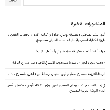
البحث
المنشورات الاخيرة
أفق النقد المتخفي وقصديّة الإبداع: قراءة في كتاب (كمون الخطاب النقدي في
تاريخ الكتابة المسرحية) تاليف : حاتم التليلي محمودي
حِراسةٌ مُشدَّدة : طقسُ قَداسةٍ مقلوبَةٍ رأساً على عَقِب!
«تحت شجرة التين».. عندما تستجوب الأشباحُ الأحياءَ على مسرح الذاكرة
الهيئة العربية للمسرح تختار توفيق الجبالي لرسالة اليوم العربي للمسرح 2027.
في إطار التحضيرات لمهرجان المسرح العربي، وزير الثقافة الأردني يستقبل الأمين
العام للهيئة العربية للمسرح.