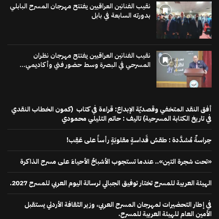
نقيب الفنانين العراقيين يفتتح مهرجان المسرح البابلي
بدورته السابعة في بابل
نقيب الفنانين العراقيين يفتتح مهرجان نظران
المسرحي في البصرة وسط حضور فني وأكاديمي...
أفق النقد المتخفي وقصديّة الإبداع: قراءة في كتاب (كمون الخطاب النقدي
في تاريخ الكتابة المسرحية) تاليف : حاتم التليلي محمودي
حِراسةٌ مُشدَّدة : طقسُ قَداسةٍ مقلوبَةٍ رأساً على عَقِب!
«تحت شجرة التين».. عندما تستجوب الأشباحُ الأحياءَ على مسرح الذاكرة
الهيئة العربية للمسرح تختار توفيق الجبالي لرسالة اليوم العربي للمسرح 2027.
في إطار التحضيرات لمهرجان المسرح العربي، وزير الثقافة الأردني يستقبل
الأمين العام للهيئة العربية للمسرح.