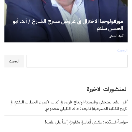
مورفولوجيا الاختزال في عروض مسرح الشارع / أ.د. أبو
الحسن سلام
كتبه
المحرر
البحث
البحث
المنشورات الاخيرة
أفق النقد المتخفي وقصديّة الإبداع: قراءة في كتاب (كمون الخطاب النقدي في
تاريخ الكتابة المسرحية) تاليف : حاتم التليلي محمودي
حِراسةٌ مُشدَّدة : طقسُ قَداسةٍ مقلوبَةٍ رأساً على عَقِب!