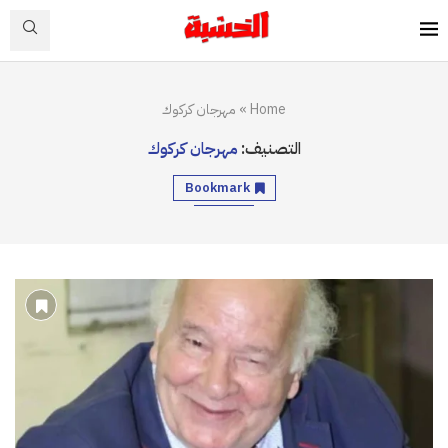
Home
»
مهرجان كركوك
التصنيف:
مهرجان كركوك
Bookmark