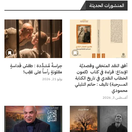
المنشورات الحديثة
أفق النقد المتخفي وقصديّة
حِراسةٌ مُشدَّدة : طقسُ قَداسةٍ
الإبداع: قراءة في كتاب (كمون
مقلوبَةٍ رأساً على عَقِب!
الخطاب النقدي في تاريخ الكتابة
يوليو 21, 2026
المسرحية) تاليف : حاتم التليلي
محمودي
أغسطس 3, 2026