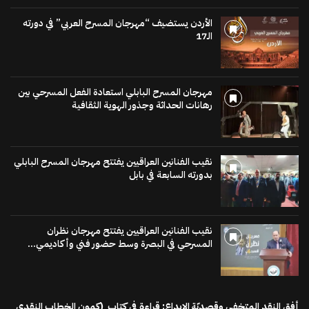
الأردن يستضيف “مهرجان المسرح العربي” في دورته
الـ17
مهرجان المسرح البابلي استعادة الفعل المسرحي بين
رهانات الحداثة وجذور الهوية الثقافية
نقيب الفنانين العراقيين يفتتح مهرجان المسرح البابلي
بدورته السابعة في بابل
نقيب الفنانين العراقيين يفتتح مهرجان نظران
المسرحي في البصرة وسط حضور فني وأكاديمي...
أفق النقد المتخفي وقصديّة الإبداع: قراءة في كتاب (كمون الخطاب النقدي