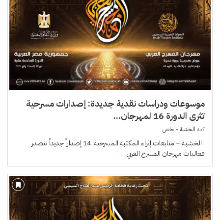
موسوعات ودراسات نقدية جديدة: إصدارات مسرحية
تثرى الدورة 16 لمهرجان...
كتبه
الخشبة - خاص
: الخشبة – متابعات إثراء المكتبة المسرحية: 14 إصداراً جديداً تتصدر
فعاليات مهرجان المسرح العربي …