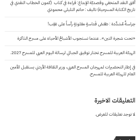
أفق النقد المتخفي وقصديّة الإبداع: قراءة في كتاب (كمون الخطاب النقدي في
تاريخ الكتابة المسرحية) تاليف : حاتم التليلي محمودي
حِراسةٌ مُشدَّدة : طقسُ قَداسةٍ مقلوبَةٍ رأساً على عَقِب!
«تحت شجرة التين».. عندما تستجوب الأشباحُ الأحياءَ على مسرح الذاكرة
الهيئة العربية للمسرح تختار توفيق الجبالي لرسالة اليوم العربي للمسرح 2027.
في إطار التحضيرات لمهرجان المسرح العربي، وزير الثقافة الأردني يستقبل الأمين
العام للهيئة العربية للمسرح.
التعليقات الاخيرة
لا توجد تعليقات للعرض.