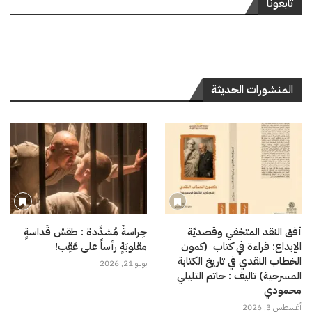
تابعونا
المنشورات الحديثة
أفق النقد المتخفي وقصديّة
حِراسةٌ مُشدَّدة : طقسُ قَداسةٍ
الإبداع: قراءة في كتاب (كمون
مقلوبَةٍ رأساً على عَقِب!
الخطاب النقدي في تاريخ الكتابة
يوليو 21, 2026
المسرحية) تاليف : حاتم التليلي
محمودي
أغسطس 3, 2026