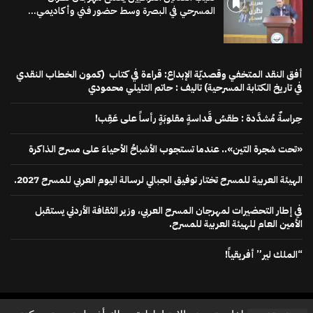
المسرحي في البصرة وسط حضور فني وأكاديمي...
أفق النقد المتخفي وقصديّة الإبداع: قراءة في كتاب (كمون الخطاب النقدي
في تاريخ الكتابة المسرحية) تاليف : حاتم التليلي محمودي
حِراسةٌ مُشدَّدة : طقسُ قَداسةٍ مقلوبَةٍ رأساً على عَقِب!
«تحت شجرة التين».. عندما تستجوب الأشباحُ الأحياءَ على مسرح الذاكرة
الهيئة العربية للمسرح تختار توفيق الجبالي لرسالة اليوم العربي للمسرح 2027.
في إطار التحضيرات لمهرجان المسرح العربي، وزير الثقافة الأردني يستقبل
الأمين العام للهيئة العربية للمسرح.
“الملك لير” أفريقياً!