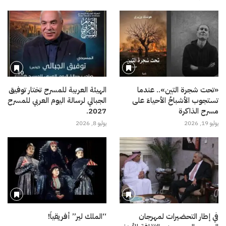
«تحت شجرة التين».. عندما
الهيئة العربية للمسرح تختار توفيق
تستجوب الأشباحُ الأحياءَ على
الجبالي لرسالة اليوم العربي للمسرح
مسرح الذاكرة
2027.
يوليو 19, 2026
يوليو 8, 2026
في إطار التحضيرات لمهرجان
“الملك لير” أفريقياً!