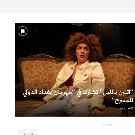
“اتنين بالليل” تشارك في “مهرجان بغداد الدولي
للمسرح”
كتبه
المحرر
البحث