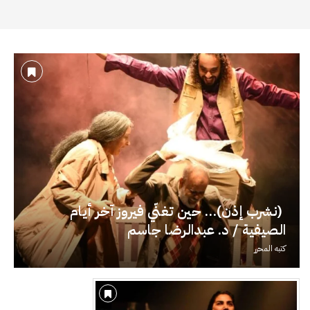
(نشرب إذن)… حين تغنّي فيروز آخر أيام
الصيفية / د. عبدالرضا جاسم
كتبه
المحرر