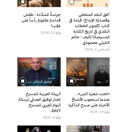
أفق النقد المتخفي
حِراسةٌ مُشدَّدة : طقسُ
وقصديّة الإبداع: قراءة في
قَداسةٍ مقلوبَةٍ رأساً على
كتاب (كمون الخطاب
عَقِب!
النقدي في تاريخ الكتابة
يوليو 21, 2026
المسرحية) تاليف : حاتم
التليلي محمودي
أغسطس 3, 2026
«تحت شجرة التين»..
الهيئة العربية للمسرح
عندما تستجوب الأشباحُ
تختار توفيق الجبالي لرسالة
الأحياءَ على مسرح الذاكرة
اليوم العربي للمسرح
2027.
يوليو 19, 2026
يوليو 8, 2026