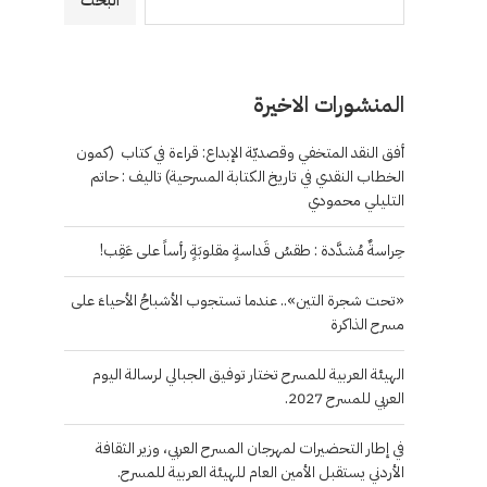
البحث
المنشورات الاخيرة
أفق النقد المتخفي وقصديّة الإبداع: قراءة في كتاب (كمون
الخطاب النقدي في تاريخ الكتابة المسرحية) تاليف : حاتم
التليلي محمودي
حِراسةٌ مُشدَّدة : طقسُ قَداسةٍ مقلوبَةٍ رأساً على عَقِب!
«تحت شجرة التين».. عندما تستجوب الأشباحُ الأحياءَ على
مسرح الذاكرة
الهيئة العربية للمسرح تختار توفيق الجبالي لرسالة اليوم
العربي للمسرح 2027.
في إطار التحضيرات لمهرجان المسرح العربي، وزير الثقافة
الأردني يستقبل الأمين العام للهيئة العربية للمسرح.