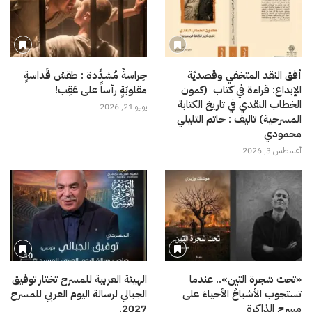
أفق النقد المتخفي وقصديّة
حِراسةٌ مُشدَّدة : طقسُ قَداسةٍ
الإبداع: قراءة في كتاب (كمون
مقلوبَةٍ رأساً على عَقِب!
الخطاب النقدي في تاريخ الكتابة
يوليو 21, 2026
المسرحية) تاليف : حاتم التليلي
محمودي
أغسطس 3, 2026
«تحت شجرة التين».. عندما
الهيئة العربية للمسرح تختار توفيق
تستجوب الأشباحُ الأحياءَ على
الجبالي لرسالة اليوم العربي للمسرح
مسرح الذاكرة
2027.