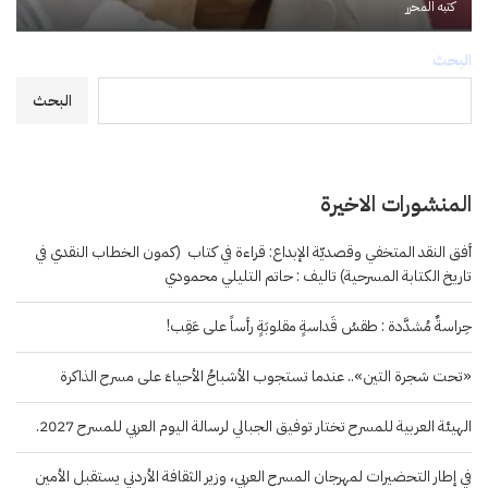
كتبه
المحرر
البحث
البحث
المنشورات الاخيرة
أفق النقد المتخفي وقصديّة الإبداع: قراءة في كتاب (كمون الخطاب النقدي في
تاريخ الكتابة المسرحية) تاليف : حاتم التليلي محمودي
حِراسةٌ مُشدَّدة : طقسُ قَداسةٍ مقلوبَةٍ رأساً على عَقِب!
«تحت شجرة التين».. عندما تستجوب الأشباحُ الأحياءَ على مسرح الذاكرة
الهيئة العربية للمسرح تختار توفيق الجبالي لرسالة اليوم العربي للمسرح 2027.
في إطار التحضيرات لمهرجان المسرح العربي، وزير الثقافة الأردني يستقبل الأمين