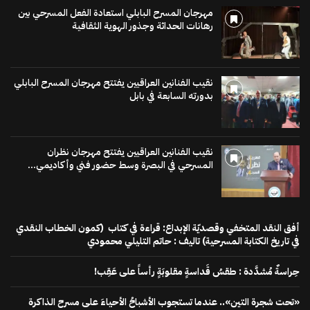
مهرجان المسرح البابلي استعادة الفعل المسرحي بين
رهانات الحداثة وجذور الهوية الثقافية
نقيب الفنانين العراقيين يفتتح مهرجان المسرح البابلي
بدورته السابعة في بابل
نقيب الفنانين العراقيين يفتتح مهرجان نظران
المسرحي في البصرة وسط حضور فني وأكاديمي...
أفق النقد المتخفي وقصديّة الإبداع: قراءة في كتاب (كمون الخطاب النقدي
في تاريخ الكتابة المسرحية) تاليف : حاتم التليلي محمودي
حِراسةٌ مُشدَّدة : طقسُ قَداسةٍ مقلوبَةٍ رأساً على عَقِب!
«تحت شجرة التين».. عندما تستجوب الأشباحُ الأحياءَ على مسرح الذاكرة