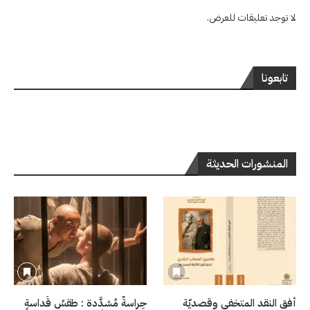
لا توجد تعليقات للعرض.
تابعونا
المنشورات الحديثة
أفق النقد المتخفي وقصديّة
حِراسةٌ مُشدَّدة : طقسُ قَداسةٍ