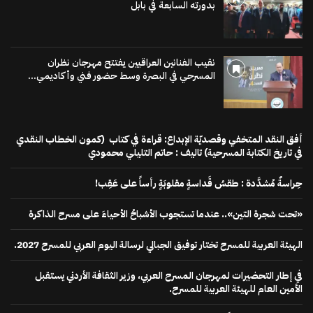
بدورته السابعة في بابل
نقيب الفنانين العراقيين يفتتح مهرجان نظران
المسرحي في البصرة وسط حضور فني وأكاديمي...
أفق النقد المتخفي وقصديّة الإبداع: قراءة في كتاب (كمون الخطاب النقدي
في تاريخ الكتابة المسرحية) تاليف : حاتم التليلي محمودي
حِراسةٌ مُشدَّدة : طقسُ قَداسةٍ مقلوبَةٍ رأساً على عَقِب!
«تحت شجرة التين».. عندما تستجوب الأشباحُ الأحياءَ على مسرح الذاكرة
الهيئة العربية للمسرح تختار توفيق الجبالي لرسالة اليوم العربي للمسرح 2027.
في إطار التحضيرات لمهرجان المسرح العربي، وزير الثقافة الأردني يستقبل
الأمين العام للهيئة العربية للمسرح.