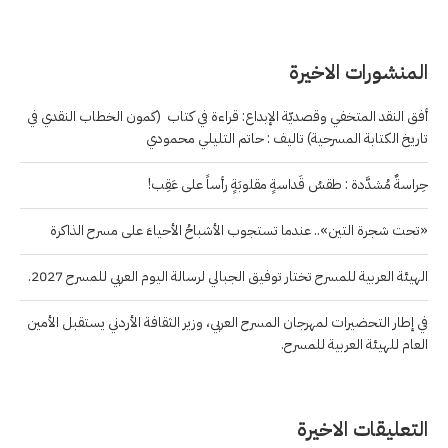
المنشورات الاخيرة
أفق النقد المتخفي وقصديّة الإبداع: قراءة في كتاب (كمون الخطاب النقدي في
تاريخ الكتابة المسرحية) تاليف : حاتم التليلي محمودي
حِراسةٌ مُشدَّدة : طقسُ قَداسةٍ مقلوبَةٍ رأساً على عَقِب!
«تحت شجرة التين».. عندما تستجوب الأشباحُ الأحياءَ على مسرح الذاكرة
الهيئة العربية للمسرح تختار توفيق الجبالي لرسالة اليوم العربي للمسرح 2027.
في إطار التحضيرات لمهرجان المسرح العربي، وزير الثقافة الأردني يستقبل الأمين
العام للهيئة العربية للمسرح.
التعليقات الاخيرة