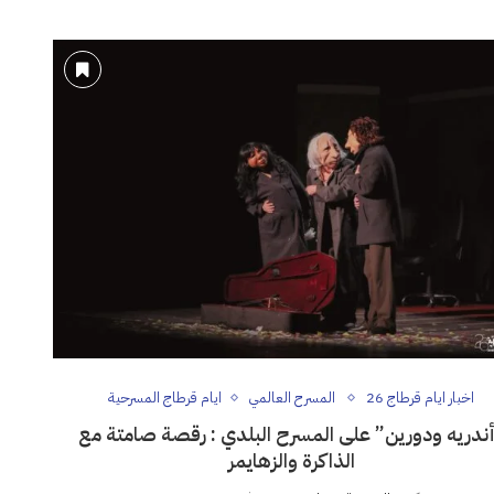
اخبار ايام قرطاج 26
المسرح العالمي
ايام قرطاج المسرحية
ندريه ودورين” على المسرح البلدي : رقصة صامتة مع
الذاكرة والزهايمر