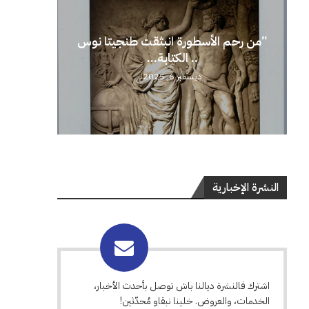
“من رحم الأسطورة انبثقت طنجيتا نوس
.. الكتابة...
ديسمبر 6, 2025
النشرة الإخبارية
اشترك فالنشرة ديالنا باش توصل بأحدث الأخبار،
الخدمات، والعروض. خلينا نبقاو مُحدّثين!