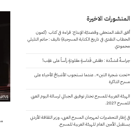
المنشورات الاخيرة
أفق النقد المتخفي وقصديّة الإبداع: قراءة في كتاب (كمون
الخطاب النقدي في تاريخ الكتابة المسرحية) تاليف : حاتم التليلي
محمودي
حِراسةٌ مُشدَّدة : طقسُ قَداسةٍ مقلوبَةٍ رأساً على عَقِب!
«تحت شجرة التين».. عندما تستجوب الأشباحُ الأحياءَ على
مسرح الذاكرة
الهيئة العربية للمسرح تختار توفيق الجبالي لرسالة اليوم العربي
للمسرح 2027.
في إطار التحضيرات لمهرجان المسرح العربي، وزير الثقافة الأردني
“أ
يستقبل الأمين العام للهيئة العربية للمسرح.