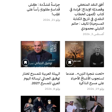
أفق النقد المتخفي
حِراسةٌ مُشدَّدة : طقسُ
وقصديّة الإبداع: قراءة في
قَداسةٍ مقلوبَةٍ رأساً على
كتاب (كمون الخطاب
عَقِب!
النقدي في تاريخ الكتابة
يوليو 21, 2026
المسرحية) تاليف : حاتم
التليلي محمودي
أغسطس 3, 2026
«تحت شجرة التين».. عندما
الهيئة العربية للمسرح تختار
تستجوب الأشباحُ الأحياءَ
توفيق الجبالي لرسالة اليوم
على مسرح الذاكرة
العربي للمسرح 2027.
يوليو 19, 2026
يوليو 8, 2026