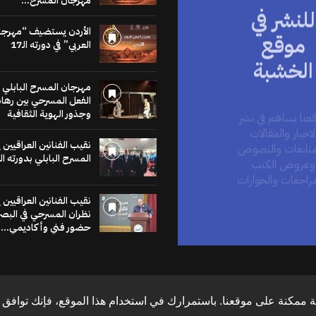
مهرجان المسرح...
للنشر في
موقع
الأردن يستضيف “مهرجا
العربي” في دورته الـ17
الخشبة
مهرجان المسرح البابلي 
عنا يساهم في نشر
الفعل المسرحي بين رهان
لاخبار والمقالات
وجذور الهوية الثقافية
متابعات والنصوص
وعروض الكتب
نقيب الفنانين العراقيين
مراجعات والحوارات
المسرح البابلي بدورته ال
اضغط هنا
نقيب الفنانين العراقيين
نظران المسرحي في البص
حضور فني وأكاديمي...
 ممكنة على موقعنا. باستمرارك في استخدام هذا الموقع، فإنك توافق ع