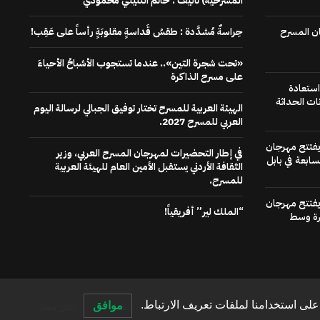
المسرحية) تاليف : حاتم التليلي محمودي
ن المسرح
حِراسةٌ مُشدَّدة : طقسُ قَداسةٍ مقلوبَةٍ رأساً على عَقِب!
«تحت شجرة التين».. عندما تستجوب الأشباحُ الأحياءَ
على مسرح الذاكرة
استعادة
ات الحداثة
الهيئة العربية للمسرح تختار توفيق الجبالي لرسالة اليوم
العربي للمسرح 2027.
 يفتتح مهرجان
في إطار التحضيرات لمهرجان المسرح العربي، وزير
سابعة في بابل
الثقافة الأردني يستقبل الأمين العام للهيئة العربية
للمسرح.
 يفتتح مهرجان
“الملك لير” أفريقياً!
رة وسط
لى استخدامنا لملفات تعريف الارتباط.
موافق
الصفحة الرئيسية
عنا
اتصل بنا
إعلن معنا