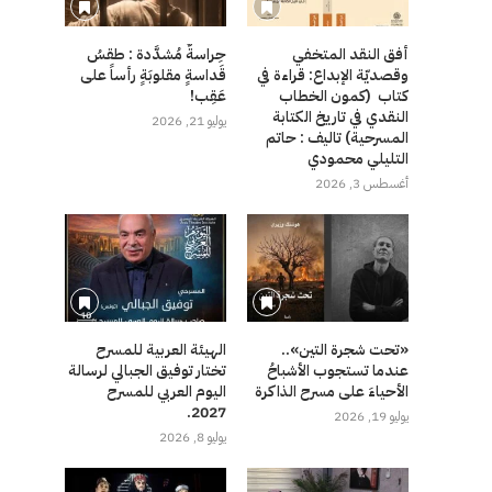
أفق النقد المتخفي
حِراسةٌ مُشدَّدة : طقسُ
وقصديّة الإبداع: قراءة في
قَداسةٍ مقلوبَةٍ رأساً على
كتاب (كمون الخطاب
عَقِب!
النقدي في تاريخ الكتابة
يوليو 21, 2026
المسرحية) تاليف : حاتم
التليلي محمودي
أغسطس 3, 2026
«تحت شجرة التين»..
الهيئة العربية للمسرح
عندما تستجوب الأشباحُ
تختار توفيق الجبالي لرسالة
الأحياءَ على مسرح الذاكرة
اليوم العربي للمسرح
2027.
يوليو 19, 2026
يوليو 8, 2026