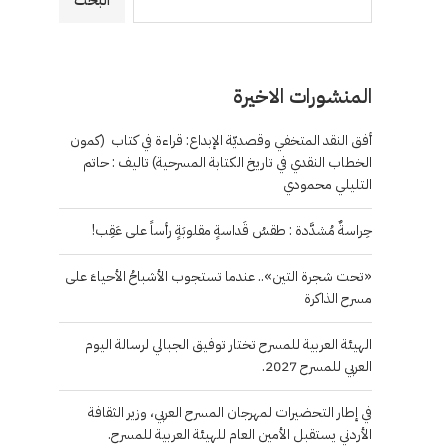
البحث
المنشورات الاخيرة
أفق النقد المتخفي وقصديّة الإبداع: قراءة في كتاب (كمون
الخطاب النقدي في تاريخ الكتابة المسرحية) تاليف : حاتم
التليلي محمودي
حِراسةٌ مُشدَّدة : طقسُ قَداسةٍ مقلوبَةٍ رأساً على عَقِب!
«تحت شجرة التين».. عندما تستجوب الأشباحُ الأحياءَ على
مسرح الذاكرة
الهيئة العربية للمسرح تختار توفيق الجبالي لرسالة اليوم
العربي للمسرح 2027.
في إطار التحضيرات لمهرجان المسرح العربي، وزير الثقافة
الأردني يستقبل الأمين العام للهيئة العربية للمسرح.