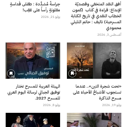
أفق النقد المتخفي وقصديّة
حِراسةٌ مُشدَّدة : طقسُ قَداسةٍ
الإبداع: قراءة في كتاب (كمون
مقلوبَةٍ رأساً على عَقِب!
الخطاب النقدي في تاريخ الكتابة
يوليو 21, 2026
المسرحية) تاليف : حاتم التليلي
محمودي
أغسطس 3, 2026
«تحت شجرة التين».. عندما
الهيئة العربية للمسرح تختار
تستجوب الأشباحُ الأحياءَ على
توفيق الجبالي لرسالة اليوم العربي
مسرح الذاكرة
للمسرح 2027.
يوليو 19, 2026
يوليو 8, 2026