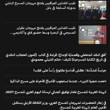
نقيب الفنانين العراقيين يفتتح مهرجان المسرح البابلي
بدورته السابعة في بابل
نقيب الفنانين العراقيين يفتتح مهرجان نظران
المسرحي في البصرة وسط حضور فني وأكاديمي...
أفق النقد المتخفي وقصديّة الإبداع: قراءة في كتاب (كمون الخطاب النقدي
في تاريخ الكتابة المسرحية) تاليف : حاتم التليلي محمودي
حِراسةٌ مُشدَّدة : طقسُ قَداسةٍ مقلوبَةٍ رأساً على عَقِب!
«تحت شجرة التين».. عندما تستجوب الأشباحُ الأحياءَ على مسرح الذاكرة
الهيئة العربية للمسرح تختار توفيق الجبالي لرسالة اليوم العربي للمسرح 2027.
في إطار التحضيرات لمهرجان المسرح العربي، وزير الثقافة الأردني يستقبل
الأمين العام للهيئة العربية للمسرح.