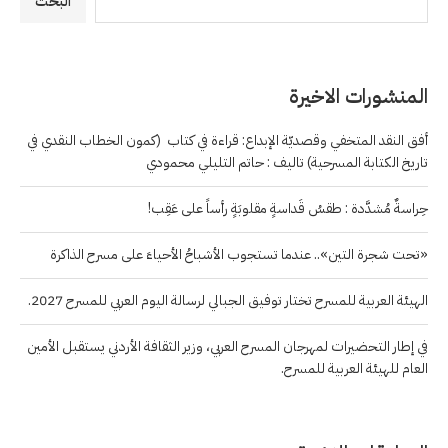
البحث
المنشورات الاخيرة
أفق النقد المتخفي وقصديّة الإبداع: قراءة في كتاب (كمون الخطاب النقدي في
تاريخ الكتابة المسرحية) تاليف : حاتم التليلي محمودي
حِراسةٌ مُشدَّدة : طقسُ قَداسةٍ مقلوبَةٍ رأساً على عَقِب!
«تحت شجرة التين».. عندما تستجوب الأشباحُ الأحياءَ على مسرح الذاكرة
الهيئة العربية للمسرح تختار توفيق الجبالي لرسالة اليوم العربي للمسرح 2027.
في إطار التحضيرات لمهرجان المسرح العربي، وزير الثقافة الأردني يستقبل الأمين
العام للهيئة العربية للمسرح.