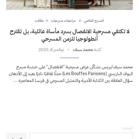
المسرح العالمي
مراجعات مسرحيات
مقالات
لا تكتفي مسرحية الانفصال بسرد مأساة عائلية، بل تقترح
أنطولوجيا للزمن المسرحي
كتبه
محمد سيف
نوفمبر 8, 2025
محمد سيف/بريس يشكّل عرض مسرحية “الانفصال” على خشبة مسرح
البوف الباريسي (Les Bouffes Parisiens) حدثًا ثقافيًا نادرًا يعيد إلى الأذهان
سؤال العلاقة بين الكتابة الأدبية والتمثيل المسرحي في فرنسا المعاصرة. …
البحث