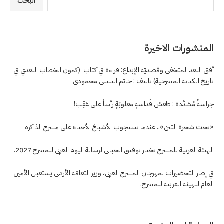
البحث
المنشورات الاخيرة
أفق النقد المتخفي وقصديّة الإبداع: قراءة في كتاب (كمون الخطاب النقدي في
تاريخ الكتابة المسرحية) تاليف : حاتم التليلي محمودي
حِراسةٌ مُشدَّدة : طقسُ قَداسةٍ مقلوبَةٍ رأساً على عَقِب!
«تحت شجرة التين».. عندما تستجوب الأشباحُ الأحياءَ على مسرح الذاكرة
الهيئة العربية للمسرح تختار توفيق الجبالي لرسالة اليوم العربي للمسرح 2027.
في إطار التحضيرات لمهرجان المسرح العربي، وزير الثقافة الأردني يستقبل الأمين
العام للهيئة العربية للمسرح.