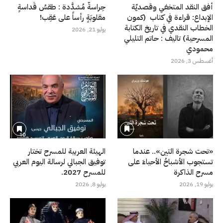
أفق النقد المتخفي وقصديّة
حِراسةٌ مُشدَّدة : طقسُ قَداسةٍ
الإبداع: قراءة في كتاب (كمون
مقلوبَةٍ رأساً على عَقِب!
الخطاب النقدي في تاريخ الكتابة
يوليو 21, 2026
المسرحية) تاليف : حاتم التليلي
محمودي
أغسطس 3, 2026
«تحت شجرة التين».. عندما
الهيئة العربية للمسرح تختار
تستجوب الأشباحُ الأحياءَ على
توفيق الجبالي لرسالة اليوم العربي
مسرح الذاكرة
للمسرح 2027.
يوليو 19, 2026
يوليو 8, 2026