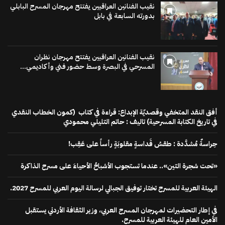
نقيب الفنانين العراقيين يفتتح مهرجان المسرح البابلي
بدورته السابعة في بابل
نقيب الفنانين العراقيين يفتتح مهرجان نظران
المسرحي في البصرة وسط حضور فني وأكاديمي...
أفق النقد المتخفي وقصديّة الإبداع: قراءة في كتاب (كمون الخطاب النقدي
في تاريخ الكتابة المسرحية) تاليف : حاتم التليلي محمودي
حِراسةٌ مُشدَّدة : طقسُ قَداسةٍ مقلوبَةٍ رأساً على عَقِب!
«تحت شجرة التين».. عندما تستجوب الأشباحُ الأحياءَ على مسرح الذاكرة
الهيئة العربية للمسرح تختار توفيق الجبالي لرسالة اليوم العربي للمسرح 2027.
في إطار التحضيرات لمهرجان المسرح العربي، وزير الثقافة الأردني يستقبل
الأمين العام للهيئة العربية للمسرح.