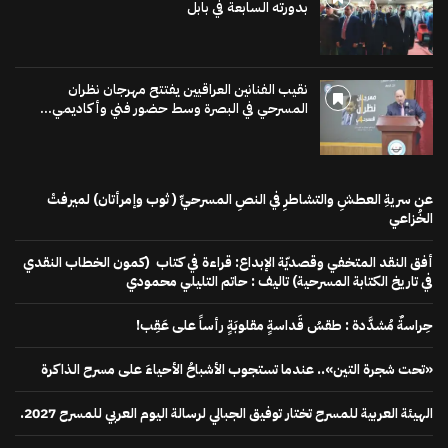
بدورته السابعة في بابل
نقيب الفنانين العراقيين يفتتح مهرجان نظران
المسرحي في البصرة وسط حضور فني وأكاديمي...
عن سريةِ العطشِ والتشاطرِ في النصِ المسرحيِّ ( ثوب وإمرأتان) لميرفتْ
الخُزاعي
أفق النقد المتخفي وقصديّة الإبداع: قراءة في كتاب (كمون الخطاب النقدي
في تاريخ الكتابة المسرحية) تاليف : حاتم التليلي محمودي
حِراسةٌ مُشدَّدة : طقسُ قَداسةٍ مقلوبَةٍ رأساً على عَقِب!
«تحت شجرة التين».. عندما تستجوب الأشباحُ الأحياءَ على مسرح الذاكرة
الهيئة العربية للمسرح تختار توفيق الجبالي لرسالة اليوم العربي للمسرح 2027.