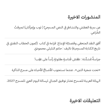
المنشورات الاخيرة
عن سريةِ العطشِ والتشاطرِ في النصِ المسرحيِّ ( ثوب وإمرأتان) لميرفتْ
الخُزاعي
أفق النقد المتخفي وقصديّة الإبداع: قراءة في كتاب (كمون الخطاب النقدي في
تاريخ الكتابة المسرحية) تاليف : حاتم التليلي محمودي
حِراسةٌ مُشدَّدة : طقسُ قَداسةٍ مقلوبَةٍ رأساً على عَقِب!
«تحت شجرة التين».. عندما تستجوب الأشباحُ الأحياءَ على مسرح الذاكرة
الهيئة العربية للمسرح تختار توفيق الجبالي لرسالة اليوم العربي للمسرح 2027.
التعليقات الاخيرة