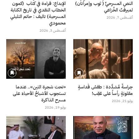
النصِ المسرحيِّ ( ثوب وإمرأتان)
الإبداع: قراءة في كتاب (كمون
لميرفتْ الخُزاعي
الخطاب النقدي في تاريخ الكتابة
المسرحية) تاليف : حاتم التليلي
أغسطس 7, 2026
محمودي
أغسطس 3, 2026
حِراسةٌ مُشدَّدة : طقسُ قَداسةٍ
«تحت شجرة التين».. عندما
مقلوبَةٍ رأساً على عَقِب!
تستجوب الأشباحُ الأحياءَ على
مسرح الذاكرة
يوليو 21, 2026
يوليو 19, 2026