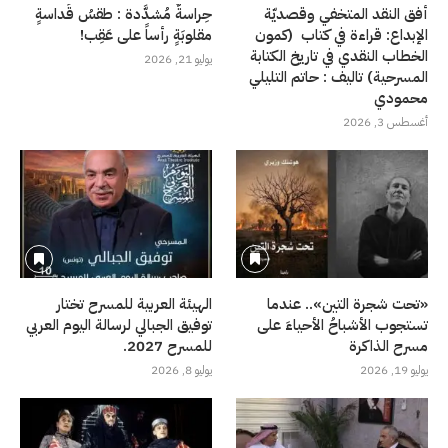
أفق النقد المتخفي وقصديّة
حِراسةٌ مُشدَّدة : طقسُ قَداسةٍ
الإبداع: قراءة في كتاب (كمون
مقلوبَةٍ رأساً على عَقِب!
الخطاب النقدي في تاريخ الكتابة
يوليو 21, 2026
المسرحية) تاليف : حاتم التليلي
محمودي
أغسطس 3, 2026
«تحت شجرة التين».. عندما
الهيئة العربية للمسرح تختار
تستجوب الأشباحُ الأحياءَ على
توفيق الجبالي لرسالة اليوم العربي
مسرح الذاكرة
للمسرح 2027.
يوليو 19, 2026
يوليو 8, 2026