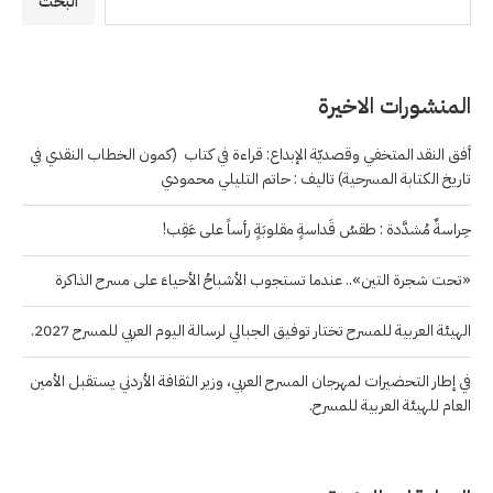
البحث
المنشورات الاخيرة
أفق النقد المتخفي وقصديّة الإبداع: قراءة في كتاب (كمون الخطاب النقدي في
تاريخ الكتابة المسرحية) تاليف : حاتم التليلي محمودي
حِراسةٌ مُشدَّدة : طقسُ قَداسةٍ مقلوبَةٍ رأساً على عَقِب!
«تحت شجرة التين».. عندما تستجوب الأشباحُ الأحياءَ على مسرح الذاكرة
الهيئة العربية للمسرح تختار توفيق الجبالي لرسالة اليوم العربي للمسرح 2027.
في إطار التحضيرات لمهرجان المسرح العربي، وزير الثقافة الأردني يستقبل الأمين
العام للهيئة العربية للمسرح.