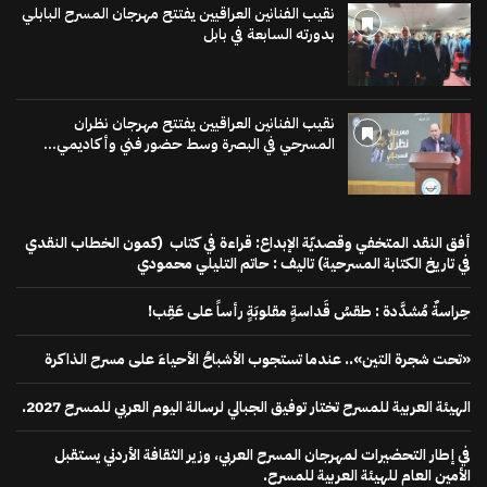
نقيب الفنانين العراقيين يفتتح مهرجان المسرح البابلي
بدورته السابعة في بابل
نقيب الفنانين العراقيين يفتتح مهرجان نظران
المسرحي في البصرة وسط حضور فني وأكاديمي...
أفق النقد المتخفي وقصديّة الإبداع: قراءة في كتاب (كمون الخطاب النقدي
في تاريخ الكتابة المسرحية) تاليف : حاتم التليلي محمودي
حِراسةٌ مُشدَّدة : طقسُ قَداسةٍ مقلوبَةٍ رأساً على عَقِب!
«تحت شجرة التين».. عندما تستجوب الأشباحُ الأحياءَ على مسرح الذاكرة
الهيئة العربية للمسرح تختار توفيق الجبالي لرسالة اليوم العربي للمسرح 2027.
في إطار التحضيرات لمهرجان المسرح العربي، وزير الثقافة الأردني يستقبل
الأمين العام للهيئة العربية للمسرح.