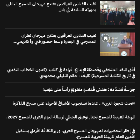
نقيب الفنانين العراقيين يفتتح مهرجان المسرح البابلي
بدورته السابعة في بابل
نقيب الفنانين العراقيين يفتتح مهرجان نظران
المسرحي في البصرة وسط حضور فني وأكاديمي...
أفق النقد المتخفي وقصديّة الإبداع: قراءة في كتاب (كمون الخطاب النقدي
في تاريخ الكتابة المسرحية) تاليف : حاتم التليلي محمودي
حِراسةٌ مُشدَّدة : طقسُ قَداسةٍ مقلوبَةٍ رأساً على عَقِب!
«تحت شجرة التين».. عندما تستجوب الأشباحُ الأحياءَ على مسرح الذاكرة
الهيئة العربية للمسرح تختار توفيق الجبالي لرسالة اليوم العربي للمسرح 2027.
في إطار التحضيرات لمهرجان المسرح العربي، وزير الثقافة الأردني يستقبل
الأمين العام للهيئة العربية للمسرح.