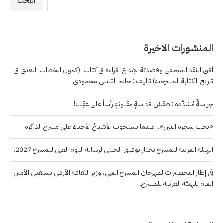
البحث
المنشورات الاخيرة
أفق النقد المتخفي وقصديّة الإبداع: قراءة في كتاب (كمون الخطاب النقدي في
تاريخ الكتابة المسرحية) تاليف : حاتم التليلي محمودي
حِراسةٌ مُشدَّدة : طقسُ قَداسةٍ مقلوبَةٍ رأساً على عَقِب!
«تحت شجرة التين».. عندما تستجوب الأشباحُ الأحياءَ على مسرح الذاكرة
الهيئة العربية للمسرح تختار توفيق الجبالي لرسالة اليوم العربي للمسرح 2027.
في إطار التحضيرات لمهرجان المسرح العربي، وزير الثقافة الأردني يستقبل الأمين
العام للهيئة العربية للمسرح.