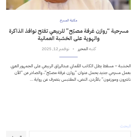
مكتبة المسرح
مسرحية “روازن غرفة مصبّح” للربيعي تفتح نوافذ الذاكرة
والهوية على الخشبة العمانية
كتبه
المحرر
نوفمبر 12, 2025
الخشبة – مسقط يطل الكاتب العُماني عبدالرزاق الربيعي على الجمهور العربي
بعمل مسرحي جديد يحمل عنوان “روازن غرفة مصبّح”، والصادر عن “الآن
ناشرون وموزعون” بالأردن. النص، المقتبس بتصرف عن رواية …
البحث