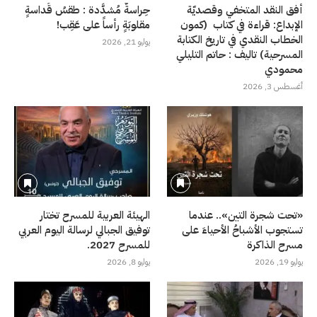
أفق النقد المتخفي وقصديّة
حِراسةٌ مُشدَّدة : طقسُ قَداسةٍ
الإبداع: قراءة في كتاب (كمون
مقلوبَةٍ رأساً على عَقِب!
الخطاب النقدي في تاريخ الكتابة
يوليو 21, 2026
المسرحية) تاليف : حاتم التليلي
محمودي
أغسطس 3, 2026
«تحت شجرة التين».. عندما
الهيئة العربية للمسرح تختار
تستجوب الأشباحُ الأحياءَ على
توفيق الجبالي لرسالة اليوم العربي
مسرح الذاكرة
للمسرح 2027.
يوليو 19, 2026
يوليو 8, 2026