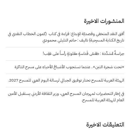
المنشورات الاخيرة
أفق النقد المتخفي وقصديّة الإبداع: قراءة في كتاب (كمون الخطاب النقدي في
تاريخ الكتابة المسرحية) تاليف : حاتم التليلي محمودي
حِراسةٌ مُشدَّدة : طقسُ قَداسةٍ مقلوبَةٍ رأساً على عَقِب!
«تحت شجرة التين».. عندما تستجوب الأشباحُ الأحياءَ على مسرح الذاكرة
الهيئة العربية للمسرح تختار توفيق الجبالي لرسالة اليوم العربي للمسرح 2027.
في إطار التحضيرات لمهرجان المسرح العربي، وزير الثقافة الأردني يستقبل الأمين
العام للهيئة العربية للمسرح.
التعليقات الاخيرة