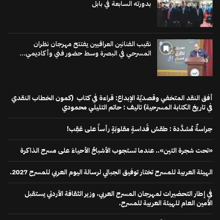
بدورته السابعة في بابل
نقيب الفنانين العراقيين يفتتح مهرجان نظران
المسرحي في البصرة وسط حضور فني وأكاديمي...
أفق النقد المتخفي وقصديّة الإبداع: قراءة في كتاب (كمون الخطاب النقدي
في تاريخ الكتابة المسرحية) تاليف : حاتم التليلي محمودي
حِراسةٌ مُشدَّدة : طقسُ قَداسةٍ مقلوبَةٍ رأساً على عَقِب!
«تحت شجرة التين».. عندما تستجوب الأشباحُ الأحياءَ على مسرح الذاكرة
الهيئة العربية للمسرح تختار توفيق الجبالي لرسالة اليوم العربي للمسرح 2027.
في إطار التحضيرات لمهرجان المسرح العربي، وزير الثقافة الأردني يستقبل
الأمين العام للهيئة العربية للمسرح.