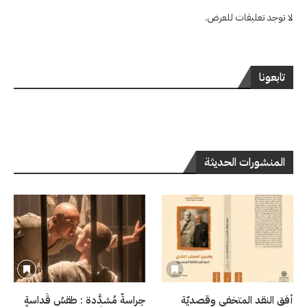
لا توجد تعليقات للعرض.
تابعونا
المنشورات الحديثة
أفق النقد المتخفي وقصديّة
حِراسةٌ مُشدَّدة : طقسُ قَداسةٍ