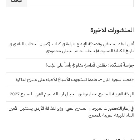
البحث
المنشورات الاخيرة
أفق النقد المتخفي وقصديّة الإبداع: قراءة في كتاب (كمون الخطاب النقدي في
تاريخ الكتابة المسرحية) تاليف : حاتم التليلي محمودي
حِراسةٌ مُشدَّدة : طقسُ قَداسةٍ مقلوبَةٍ رأساً على عَقِب!
«تحت شجرة التين».. عندما تستجوب الأشباحُ الأحياءَ على مسرح الذاكرة
الهيئة العربية للمسرح تختار توفيق الجبالي لرسالة اليوم العربي للمسرح 2027.
في إطار التحضيرات لمهرجان المسرح العربي، وزير الثقافة الأردني يستقبل الأمين
العام للهيئة العربية للمسرح.