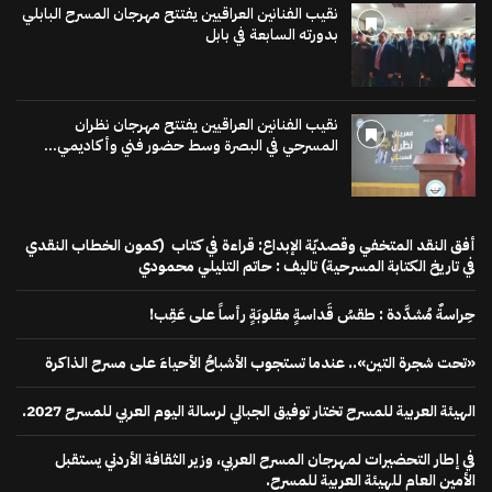
نقيب الفنانين العراقيين يفتتح مهرجان المسرح البابلي
بدورته السابعة في بابل
نقيب الفنانين العراقيين يفتتح مهرجان نظران
المسرحي في البصرة وسط حضور فني وأكاديمي...
أفق النقد المتخفي وقصديّة الإبداع: قراءة في كتاب (كمون الخطاب النقدي
في تاريخ الكتابة المسرحية) تاليف : حاتم التليلي محمودي
حِراسةٌ مُشدَّدة : طقسُ قَداسةٍ مقلوبَةٍ رأساً على عَقِب!
«تحت شجرة التين».. عندما تستجوب الأشباحُ الأحياءَ على مسرح الذاكرة
الهيئة العربية للمسرح تختار توفيق الجبالي لرسالة اليوم العربي للمسرح 2027.
في إطار التحضيرات لمهرجان المسرح العربي، وزير الثقافة الأردني يستقبل
الأمين العام للهيئة العربية للمسرح.