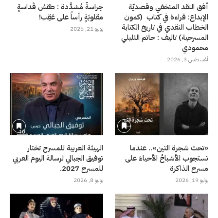
أفق النقد المتخفي وقصديّة
حِراسةٌ مُشدَّدة : طقسُ قَداسةٍ
الإبداع: قراءة في كتاب (كمون
مقلوبَةٍ رأساً على عَقِب!
الخطاب النقدي في تاريخ الكتابة
يوليو 21, 2026
المسرحية) تاليف : حاتم التليلي
محمودي
أغسطس 3, 2026
«تحت شجرة التين».. عندما
الهيئة العربية للمسرح تختار
تستجوب الأشباحُ الأحياءَ على
توفيق الجبالي لرسالة اليوم العربي
مسرح الذاكرة
للمسرح 2027.
يوليو 19, 2026
يوليو 8, 2026