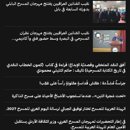
نقيب الفنانين العراقيين يفتتح مهرجان المسرح البابلي
بدورته السابعة في بابل
نقيب الفنانين العراقيين يفتتح مهرجان نظران
المسرحي في البصرة وسط حضور فني وأكاديمي...
أفق النقد المتخفي وقصديّة الإبداع: قراءة في كتاب (كمون الخطاب النقدي
في تاريخ الكتابة المسرحية) تاليف : حاتم التليلي محمودي
حِراسةٌ مُشدَّدة : طقسُ قَداسةٍ مقلوبَةٍ رأساً على عَقِب!
«تحت شجرة التين».. عندما تستجوب الأشباحُ الأحياءَ على مسرح الذاكرة
الهيئة العربية للمسرح تختار توفيق الجبالي لرسالة اليوم العربي للمسرح 2027.
في إطار التحضيرات لمهرجان المسرح العربي، وزير الثقافة الأردني يستقبل
الأمين العام للهيئة العربية للمسرح.