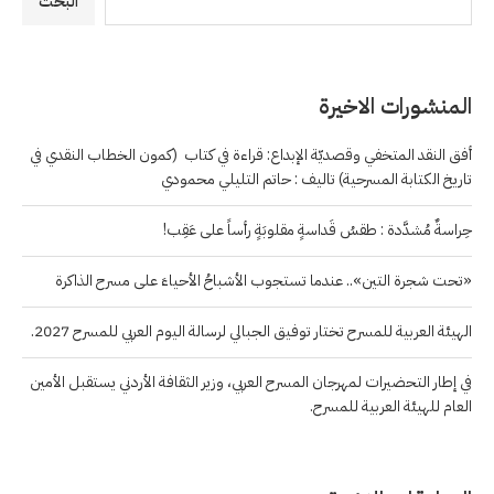
البحث
المنشورات الاخيرة
أفق النقد المتخفي وقصديّة الإبداع: قراءة في كتاب (كمون الخطاب النقدي في
تاريخ الكتابة المسرحية) تاليف : حاتم التليلي محمودي
حِراسةٌ مُشدَّدة : طقسُ قَداسةٍ مقلوبَةٍ رأساً على عَقِب!
«تحت شجرة التين».. عندما تستجوب الأشباحُ الأحياءَ على مسرح الذاكرة
الهيئة العربية للمسرح تختار توفيق الجبالي لرسالة اليوم العربي للمسرح 2027.
في إطار التحضيرات لمهرجان المسرح العربي، وزير الثقافة الأردني يستقبل الأمين
العام للهيئة العربية للمسرح.