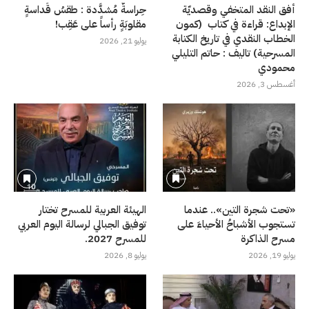
أفق النقد المتخفي وقصديّة
حِراسةٌ مُشدَّدة : طقسُ قَداسةٍ
الإبداع: قراءة في كتاب (كمون
مقلوبَةٍ رأساً على عَقِب!
الخطاب النقدي في تاريخ الكتابة
يوليو 21, 2026
المسرحية) تاليف : حاتم التليلي
محمودي
أغسطس 3, 2026
«تحت شجرة التين».. عندما
الهيئة العربية للمسرح تختار
تستجوب الأشباحُ الأحياءَ على
توفيق الجبالي لرسالة اليوم العربي
مسرح الذاكرة
للمسرح 2027.
يوليو 19, 2026
يوليو 8, 2026