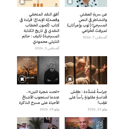
عن سريةِ العطشِ
أفق النقد المتخفي
والتشاطرِ في النصِ
وقصديّة الإبداع: قراءة في
المسرحيِّ ( ثوب وإمرأتان)
كتاب (كمون الخطاب
لميرفتْ الخُزاعي
النقدي في تاريخ الكتابة
المسرحية) تاليف : حاتم
أغسطس 7, 2026
التليلي محمودي
أغسطس 3, 2026
حِراسةٌ مُشدَّدة : طقسُ
«تحت شجرة التين»..
قَداسةٍ مقلوبَةٍ رأساً على
عندما تستجوب الأشباحُ
عَقِب!
الأحياءَ على مسرح الذاكرة
يوليو 21, 2026
يوليو 19, 2026