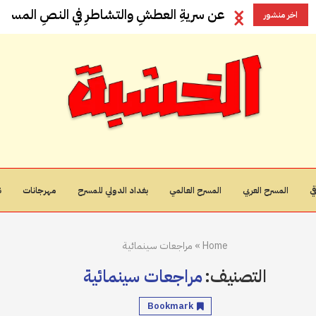
عن سريةِ العطشِ والتشاطرِ في النصِ المسرحيِ
اخر منشور
ي
المسرح العربي
المسرح العالمي
بغداد الدولي للمسرح
مهرجانات
ن
Home
»
مراجعات سينمائية
التصنيف:
مراجعات سينمائية
Bookmark