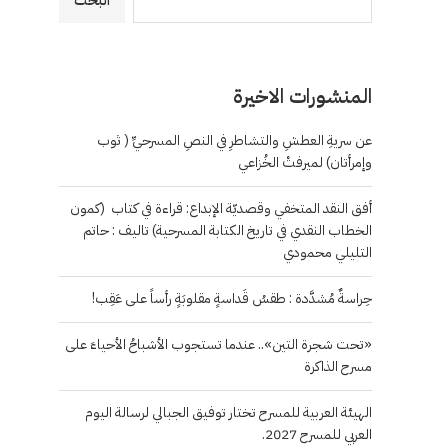
البحث
المنشورات الاخيرة
عن سريةِ العطشِ والتشاطرِ في النصِ المسرحيِّ ( ثوب
وإمرأتان) لميرفتْ الخُزاعي
أفق النقد المتخفي وقصديّة الإبداع: قراءة في كتاب (كمون
الخطاب النقدي في تاريخ الكتابة المسرحية) تاليف : حاتم
التليلي محمودي
حِراسةٌ مُشدَّدة : طقسُ قَداسةٍ مقلوبَةٍ رأساً على عَقِب!
«تحت شجرة التين».. عندما تستجوب الأشباحُ الأحياءَ على
مسرح الذاكرة
الهيئة العربية للمسرح تختار توفيق الجبالي لرسالة اليوم
العربي للمسرح 2027.