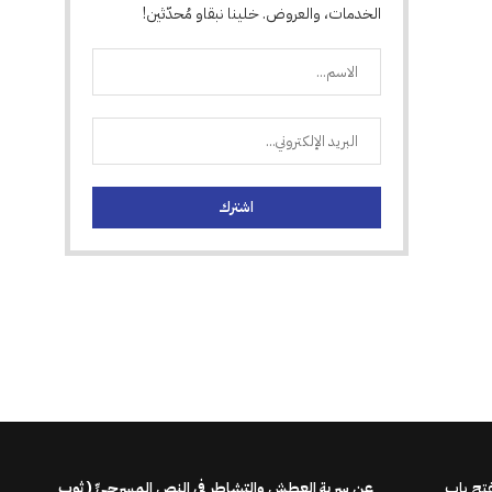
الخدمات، والعروض. خلينا نبقاو مُحدّثين!
فتح باب
عن سريةِ العطشِ والتشاطرِ في النصِ المسرحيِّ ( ثوب